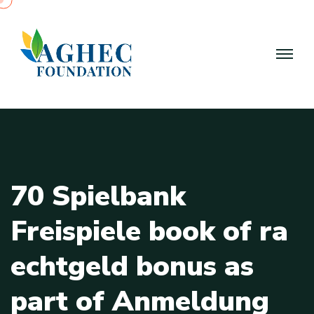
7
0
S
p
i
e
l
b
a
n
k
F
r
e
i
s
p
i
e
l
e
b
o
o
k
o
f
r
a
e
c
h
t
g
e
l
d
b
o
n
u
s
a
s
p
a
r
t
o
f
A
n
m
e
l
d
u
n
g