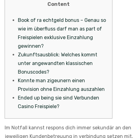
Content
Book of ra echtgeld bonus – Genau so
wie im überfluss darf man as part of
Freispielen exklusive Einzahlung
gewinnen?
Zukunftsausblick: Welches kommt
unter angewandten klassischen
Bonuscodes?
Konnte man zigeunern einen
Provision ohne Einzahlung auszahlen
Ended up being sie sind Verbunden
Casino Freispiele?
Im Notfall kannst respons dich immer sekundär an den
jeweiligen Kundenbetreuung in verbindung setzen mit,