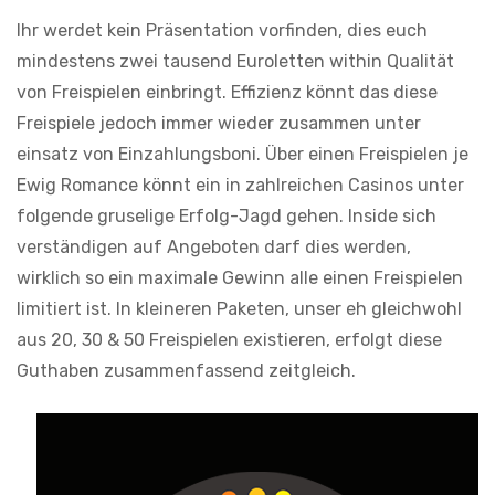
Ihr werdet kein Präsentation vorfinden, dies euch
mindestens zwei tausend Euroletten within Qualität
von Freispielen einbringt. Effizienz könnt das diese
Freispiele jedoch immer wieder zusammen unter
einsatz von Einzahlungsboni. Über einen Freispielen je
Ewig Romance könnt ein in zahlreichen Casinos unter
folgende gruselige Erfolg-Jagd gehen. Inside sich
verständigen auf Angeboten darf dies werden,
wirklich so ein maximale Gewinn alle einen Freispielen
limitiert ist. In kleineren Paketen, unser eh gleichwohl
aus 20, 30 & 50 Freispielen existieren, erfolgt diese
Guthaben zusammenfassend zeitgleich.