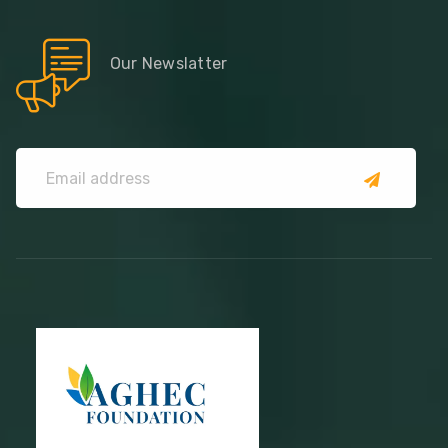
Our Newslatter