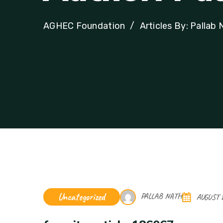
AGHEC Foundation
Articles By: Pallab 
Uncategorized
PALLAB NATH
AUGUST 8
favorite article 186067