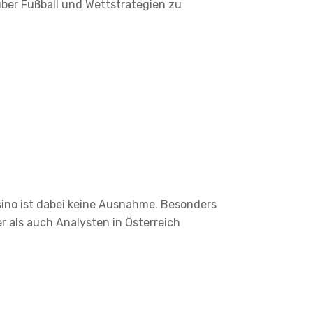
sino ist dabei keine Ausnahme. Besonders
r als auch Analysten in Österreich