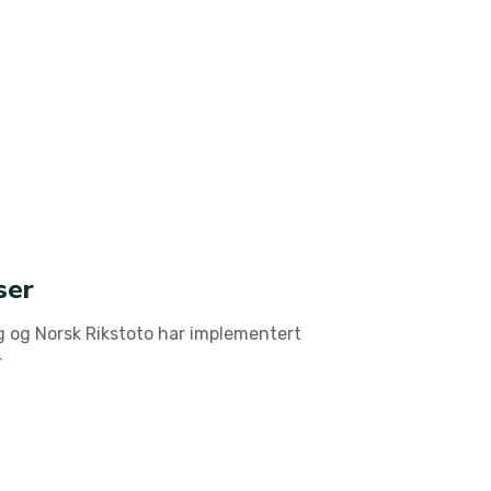
ser
ng og Norsk Rikstoto har implementert
r