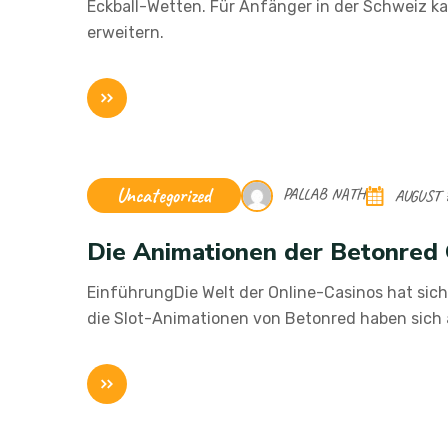
erweitern.
Uncategorized
PALLAB NATH
AUGUST 7
Die Animationen der Betonred 
EinführungDie Welt der Online-Casinos hat sich
die Slot-Animationen von Betonred haben sich a