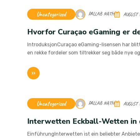
Uncategorized
PALLAB NATH
AUGUST 7
Hvorfor Curaçao eGaming er den
IntroduksjonCuraçao eGaming-lisensen har blitt 
en rekke fordeler som tiltrekker seg både nye og 
Uncategorized
PALLAB NATH
AUGUST 7
Interwetten Eckball-Wetten in
EinführungInterwetten ist ein beliebter Anbiet
Eckball-Wetten. Für Anfänger in der Schweiz ka