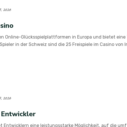
, 2026
asino
n Online-Glücksspielplattformen in Europa und bietet eine 
pieler in der Schweiz sind die 25 Freispiele im Casino von
, 2026
 Entwickler
et Entwicklern eine leistungsstarke Möglichkeit, auf die 
n Deutschland ist es von entscheidender Bedeutung, die Mö