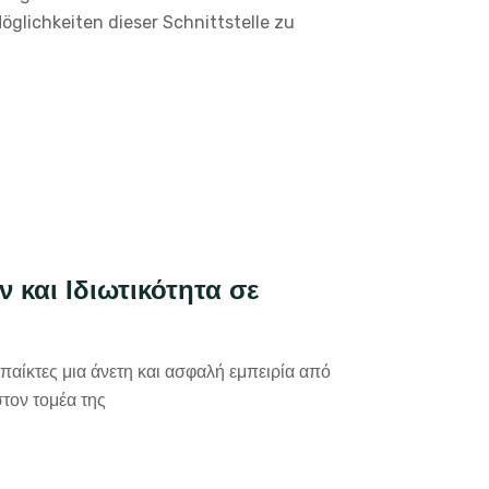
 και Ιδιωτικότητα σε
παίκτες μια άνετη και ασφαλή εμπειρία από
στον τομέα της