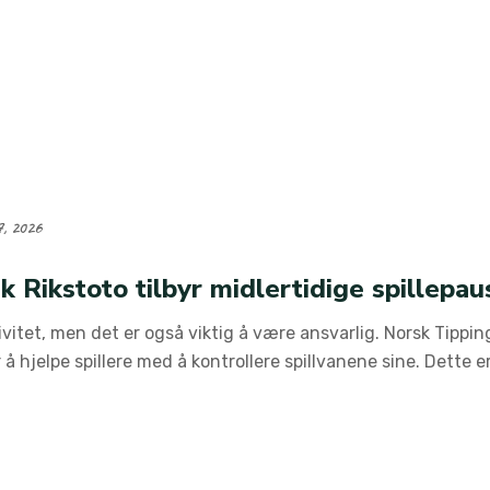
, 2026
 Rikstoto tilbyr midlertidige spillepau
vitet, men det er også viktig å være ansvarlig. Norsk Tippi
 å hjelpe spillere med å kontrollere spillvanene sine. Dette e