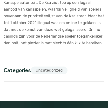
Kansspelautoriteit. De Ksa ziet toe op een legaal
aanbod van kansspelen, waarbij veiligheid van spelers
bovenaan de prioriteitenlijst van de Ksa staat. Waar het
tot 1 oktober 2021 illegaal was om online te gokken, is
dat met de komst van deze wet gelegaliseerd. Online
casino’s zijn voor de Nederlandse speler toegankelijker
dan ooit, het plezier is met slechts één klik te bereiken.
Categories
Uncategorized