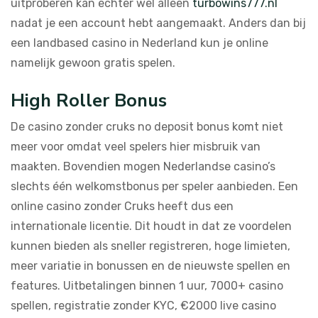
uitproberen kan echter wel alleen
turbowins777.nl
nadat je een account hebt aangemaakt. Anders dan bij
een landbased casino in Nederland kun je online
namelijk gewoon gratis spelen.
High Roller Bonus
De casino zonder cruks no deposit bonus komt niet
meer voor omdat veel spelers hier misbruik van
maakten. Bovendien mogen Nederlandse casino’s
slechts één welkomstbonus per speler aanbieden. Een
online casino zonder Cruks heeft dus een
internationale licentie. Dit houdt in dat ze voordelen
kunnen bieden als sneller registreren, hoge limieten,
meer variatie in bonussen en de nieuwste spellen en
features. Uitbetalingen binnen 1 uur, 7000+ casino
spellen, registratie zonder KYC, €2000 live casino