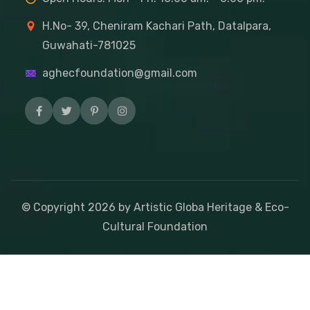
H.No- 39, Cheniram Kachari Path, Datalpara,
Guwahati-781025
aghecfoundation@gmail.com
© Copyright
2026
by Artistic Globa Heritage & Eco-
Cultural Foundation