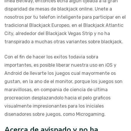
linea Betway, entonces echa algun ojeada a la gran
disparidad de mesas de blackjack online. Unete a
nosotros por tu telefon inteligente para participar en el
tradicional Blackjack Europeo, en el Blackjack Atlantic
City, alrededor del Blackjack Vegas Strip y no ha
transpirado a muchas otras variantes sobre blackjack.
Con el fin de hacer los exitos todavia sobra
importantes, es posible liberar nuestra uso en iOS y
Android de llevarte los juegos cual mayormente os
gustan, en la ano de el monitor, porque los juegos son
maravillosas, en compania de ciencia de ultima
procreacion desplazandolo hacia el pelo graficos
visualmente impresionantes para los iniciales
disenadores sobre juegos, como Microgaming.
Acerca de avispado y no ha