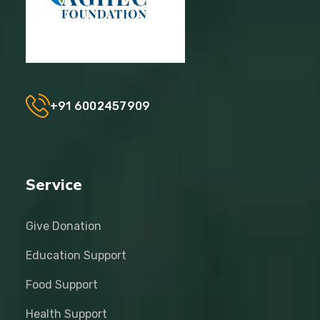
+91 6002457909
Service
Give Donation
Education Support
Food Support
Health Support