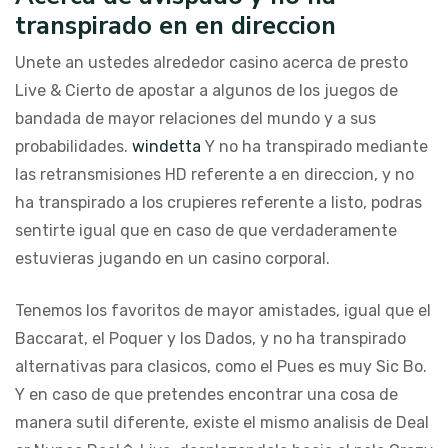
transpirado en en direccion
Unete an ustedes alrededor casino acerca de presto
Live & Cierto de apostar a algunos de los juegos de
bandada de mayor relaciones del mundo y a sus
probabilidades.
windetta
Y no ha transpirado mediante
las retransmisiones HD referente a en direccion, y no
ha transpirado a los crupieres referente a listo, podras
sentirte igual que en caso de que verdaderamente
estuvieras jugando en un casino corporal.
Tenemos los favoritos de mayor amistades, igual que el
Baccarat, el Poquer y los Dados, y no ha transpirado
alternativas para clasicos, como el Pues es muy Sic Bo.
Y en caso de que pretendes encontrar una cosa de
manera sutil diferente, existe el mismo analisis de Deal