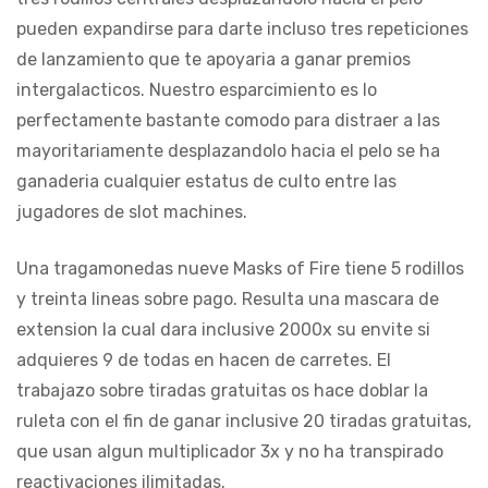
pueden expandirse para darte incluso tres repeticiones
de lanzamiento que te apoyaria a ganar premios
intergalacticos. Nuestro esparcimiento es lo
perfectamente bastante comodo para distraer a las
mayoritariamente desplazandolo hacia el pelo se ha
ganaderia cualquier estatus de culto entre las
jugadores de slot machines.
Una tragamonedas nueve Masks of Fire tiene 5 rodillos
y treinta lineas sobre pago. Resulta una mascara de
extension la cual dara inclusive 2000x su envite si
adquieres 9 de todas en hacen de carretes. El
trabajazo sobre tiradas gratuitas os hace doblar la
ruleta con el fin de ganar inclusive 20 tiradas gratuitas,
que usan algun multiplicador 3x y no ha transpirado
reactivaciones ilimitadas.