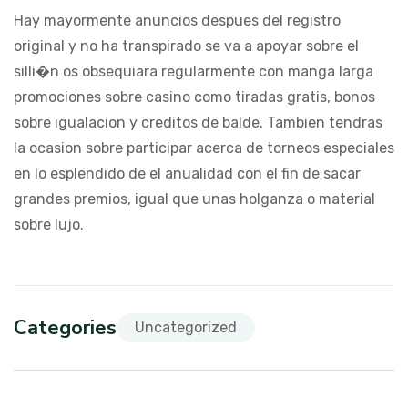
Hay mayormente anuncios despues del registro
original y no ha transpirado se va a apoyar sobre el
silli�n os obsequiara regularmente con manga larga
promociones sobre casino como tiradas gratis, bonos
sobre igualacion y creditos de balde. Tambien tendras
la ocasion sobre participar acerca de torneos especiales
en lo esplendido de el anualidad con el fin de sacar
grandes premios, igual que unas holganza o material
sobre lujo.
Categories
Uncategorized