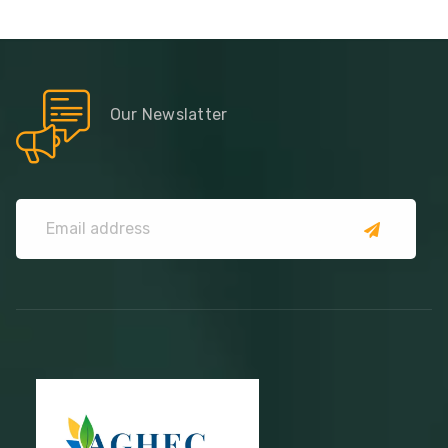
Our Newslatter