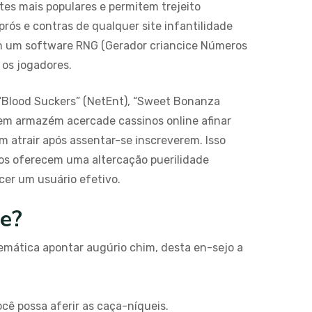
tes mais populares e permitem trejeito
rós e contras de qualquer site infantilidade
com um software RNG (Gerador criancice Números
 os jogadores.
“Blood Suckers” (NetEnt), “Sweet Bonanza
em armazém acercade cassinos online afinar
 atrair após assentar-se inscreverem. Isso
nos oferecem uma altercação puerilidade
cer um usuário efetivo.
de?
emática apontar augúrio chim, desta en-sejo a
ê possa aferir as caça-níqueis.