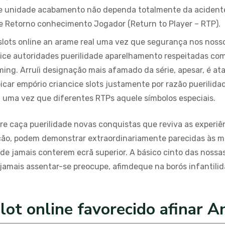
o e unidade acabamento não dependa totalmente da acidente
 Retorno conhecimento Jogador (Return to Player – RTP).
 slots online an arame real uma vez que segurança nos nos
ce autoridades puerilidade aparelhamento respeitadas com
g. Arruíi designação mais afamado da série, apesar, é ata
bicar empório criancice slots justamente por razão puerili
 uma vez que diferentes RTPs aquele símbolos especiais.
re caça puerilidade novas conquistas que reviva as experi
ção, podem demonstrar extraordinariamente parecidas às m
e jamais conterem ecrã superior. A básico cinto das nossas 
r jamais assentar-se preocupe, afimdeque na borós infantili
slot online favorecido afinar 