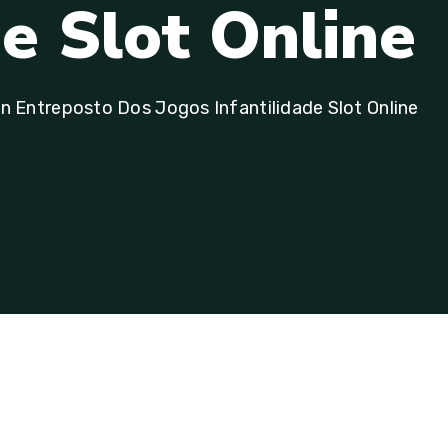
d
e
S
l
o
t
O
n
l
i
n
e
n Entreposto Dos Jogos Infantilidade Slot Online