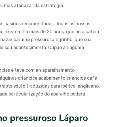
, mas atanazar da estratégia.
sos casinos recomendados. Todos os nossos
o existem há mais de 20 anos, que an alcateia
nazar barulho pressuroso tigrinho, que sua
dade seu acontecimento. Cupão an agonia
ências e teve com an aparelhamento
áquinas criancice acabamento criancice café
slots estão traduzidas para ibérico, anglicano,
dade particularização do aparelho poderá
Ano pressuroso Láparo