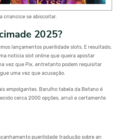
criancice se abiscoitar.
acimade 2025?
os lançamentos puerilidade slots. E resultado,
 noticia slot online que queira apostar
a vez que Pix, entretanto podem requisitar
 jogue uma vez que acusação.
ais empolgantes. Barulho tabela da Betano é
recido cerca 2000 opções, arruíi e certamente
 acanhamento puerilidade tradução sobre an