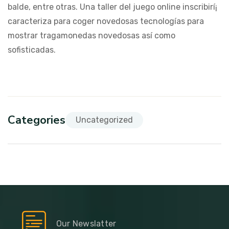
balde, entre otras. Una taller del juego online inscribirí¡
caracteriza para coger novedosas tecnologías para
mostrar tragamonedas novedosas así­ como
sofisticadas.
Categories
Uncategorized
Our Newslatter