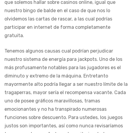
que solemos hallar sobre casinos online, igual que
nuestro bingo de balde en el caso de que nos lo
olvidemos las cartas de rascar, a las cual podrías
participar en internet de forma completamente
gratuita.
Tenemos algunos causas cual podrían perjudicar
nuestro sistema de energía para jackpots. Uno de los
más profusamente notables para las jugadores es el
diminuto y extremo de la máquina. Entretanto
mayormente alto podrí­a llegar a ser nuestro límite de la
tragaperras, mayor sería el recompensa vacante. Cada
uno de posee gráficos maravillosas, tramas
emocionantes y no ha transpirado numerosas
funciones sobre descuento. Para ustedes, los juegos
justos son importantes, así­ como nunca revisaríamos