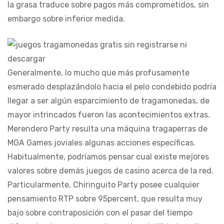
la grasa traduce sobre pagos más comprometidos, sin
embargo sobre inferior medida.
Generalmente, lo mucho que más profusamente
esmerado desplazándolo hacia el pelo condebido podrí­a
llegar a ser algún esparcimiento de tragamonedas, de
mayor intrincados fueron las acontecimientos extras.
Merendero Party resulta una máquina tragaperras de
MGA Games joviales algunas acciones específicas.
Habitualmente, podrí­amos pensar cual existe mejores
valores sobre demás juegos de casino acerca de la red.
Particularmente, Chiringuito Party posee cualquier
pensamiento RTP sobre 95percent, que resulta muy
bajo sobre contraposición con el pasar del tiempo