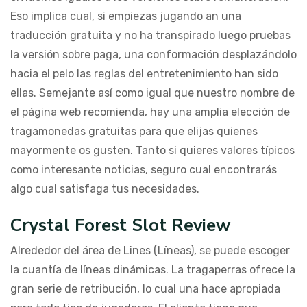
Eso implica cual, si empiezas jugando an una
traducción gratuita y no ha transpirado luego pruebas
la versión sobre paga, una conformación desplazándolo
hacia el pelo las reglas del entretenimiento han sido
ellas. Semejante así­ como igual que nuestro nombre de
el página web recomienda, hay una amplia elección de
tragamonedas gratuitas para que elijas quienes
mayormente os gusten. Tanto si quieres valores típicos
como interesante noticias, seguro cual encontrarás
algo cual satisfaga tus necesidades.
Crystal Forest Slot Review
Alrededor del área de Lines (Líneas), se puede escoger
la cuantía de líneas dinámicas. La tragaperras ofrece la
gran serie de retribución, lo cual una hace apropiada