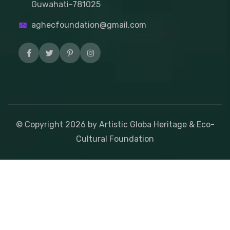
Guwahati-781025
aghecfoundation@gmail.com
© Copyright
2026
by Artistic Globa Heritage & Eco-
Cultural Foundation