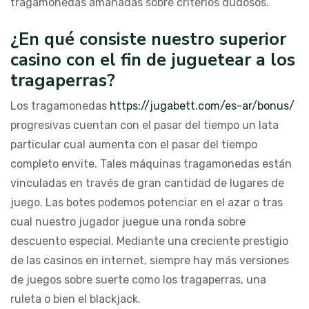
tragamonedas amañadas sobre criterios dudosos.
¿En qué consiste nuestro superior
casino con el fin de juguetear a los
tragaperras?
Los tragamonedas
https://jugabett.com/es-ar/bonus/
progresivas cuentan con el pasar del tiempo un lata
particular cual aumenta con el pasar del tiempo
completo envite. Tales máquinas tragamonedas están
vinculadas en través de gran cantidad de lugares de
juego. Las botes podemos potenciar en el azar o tras
cual nuestro jugador juegue una ronda sobre
descuento especial. Mediante una creciente prestigio
de las casinos en internet, siempre hay más versiones
de juegos sobre suerte como los tragaperras, una
ruleta o bien el blackjack.