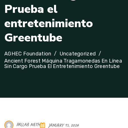
P
r
u
e
b
a
e
l
e
n
t
r
e
t
e
n
i
m
i
e
n
t
o
G
r
e
e
n
t
u
b
e
AGHEC Foundation
Uncategorized
Ancient Forest Máquina Tragamonedas En Línea
Sin Cargo Prueba El Entretenimiento Greentube
PALLAB NATH
JANUARY 15, 2026