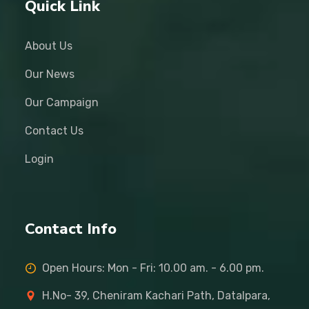
Quick Link
About Us
Our News
Our Campaign
Contact Us
Login
Contact Info
Open Hours: Mon - Fri: 10.00 am. - 6.00 pm.
H.No- 39, Cheniram Kachari Path, Datalpara,