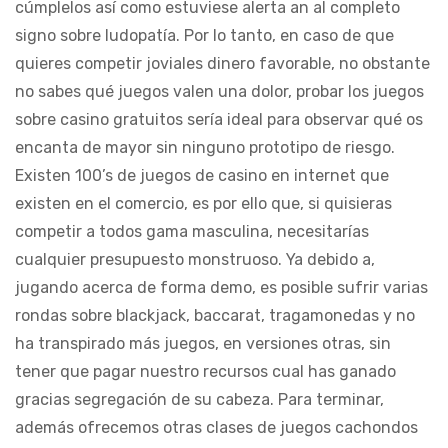
cúmplelos así­ como estuviese alerta an al completo
signo sobre ludopatía. Por lo tanto, en caso de que
quieres competir joviales dinero favorable, no obstante
no sabes qué juegos valen una dolor, probar los juegos
sobre casino gratuitos serí­a ideal para observar qué os
encanta de mayor sin ninguno prototipo de riesgo.
Existen 100’s de juegos de casino en internet que
existen en el comercio, es por ello que, si quisieras
competir a todos gama masculina, necesitarías
cualquier presupuesto monstruoso. Ya debido a,
jugando acerca de forma demo, es posible sufrir varias
rondas sobre blackjack, baccarat, tragamonedas y no
ha transpirado más juegos, en versiones otras, sin
tener que pagar nuestro recursos cual has ganado
gracias segregación de su cabeza. Para terminar,
además ofrecemos otras clases de juegos cachondos