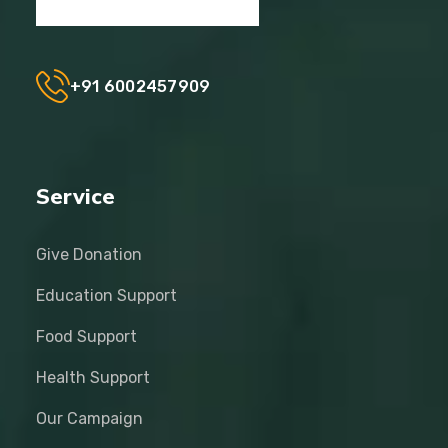
+91 6002457909
Service
Give Donation
Education Support
Food Support
Health Support
Our Campaign