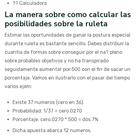
?? Calculadora
La manera sobre como calcular las
posibilidades sobre la ruleta
Estimar las oportunidades de ganar la postura especial
durante ruleta es bastante sencillo. Debes distribuir la
cuantia de formas sobre conseguir por el na? pleno
sobre probables objetivos y no ha transpirado
seguidamente aumentar por 500 con el fin de sacar un
porcentaje. Vamos en ilustrarlo con el pasar del tiempo
varios ejem:
Existe 37 numeros (cero en 36).
Probabilidad: 1/37 = cero.0270
Porcentaje: cero.0270 * 500 = dos.7%
Dicha apuesta abarca 12 numeros.