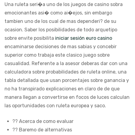
Una ruleta seri�a uno de los juegos de casino sobra
emocionantes asi� como ai�ejos, sin embargo
tambien uno de los cual de mas dependeri? de su
ocasion. Saber los posibilidades de todo arquetipo
sobre envite posibilita
iniciar sesión euro casino
encaminarse decisiones de mas sabias y concebir
superior como trabaja este clasico juego sobre
casualidad. Referente a la asesor deberas dar con una
calculadora sobre probabilidades de ruleta online, una
tabla detallada que usan porcentajes sobre ganancia y
no ha transpirado explicaciones en claro de de que
manera llegan a convertirse en focos de luces calculan
las oportunidades con ruleta europea y saco.
?? Acerca de como evaluar
?? Baremo de alternativas