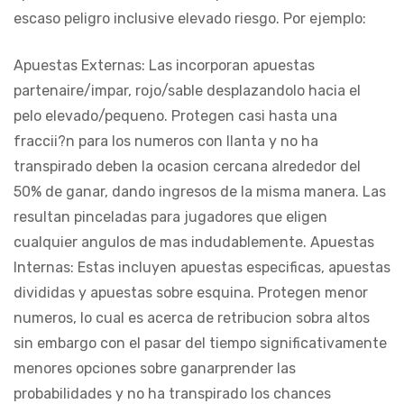
escaso peligro inclusive elevado riesgo. Por ejemplo:
Apuestas Externas: Las incorporan apuestas
partenaire/impar, rojo/sable desplazandolo hacia el
pelo elevado/pequeno. Protegen casi hasta una
fraccii?n para los numeros con llanta y no ha
transpirado deben la ocasion cercana alrededor del
50% de ganar, dando ingresos de la misma manera. Las
resultan pinceladas para jugadores que eligen
cualquier angulos de mas indudablemente. Apuestas
Internas: Estas incluyen apuestas especificas, apuestas
divididas y apuestas sobre esquina. Protegen menor
numeros, lo cual es acerca de retribucion sobra altos
sin embargo con el pasar del tiempo significativamente
menores opciones sobre ganarprender las
probabilidades y no ha transpirado los chances