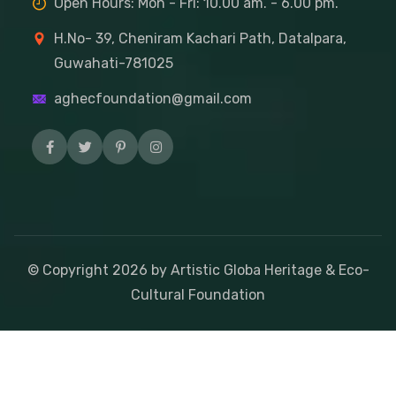
Open Hours: Mon - Fri: 10.00 am. - 6.00 pm.
H.No- 39, Cheniram Kachari Path, Datalpara,
Guwahati-781025
aghecfoundation@gmail.com
© Copyright
2026
by Artistic Globa Heritage & Eco-
Cultural Foundation