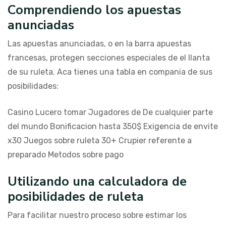
Comprendiendo los apuestas
anunciadas
Las apuestas anunciadas, o en la barra apuestas
francesas, protegen secciones especiales de el llanta
de su ruleta. Aca tienes una tabla en compania de sus
posibilidades:
Casino Lucero tomar Jugadores de De cualquier parte
del mundo Bonificacion hasta 350$ Exigencia de envite
x30 Juegos sobre ruleta 30+ Crupier referente a
preparado Metodos sobre pago
Utilizando una calculadora de
posibilidades de ruleta
Para facilitar nuestro proceso sobre estimar los