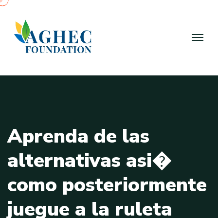
A
p
r
e
n
d
a
d
e
l
a
s
a
l
t
e
r
n
a
t
i
v
a
s
a
s
i
�
c
o
m
o
p
o
s
t
e
r
i
o
r
m
e
n
t
e
j
u
e
g
u
e
a
l
a
r
u
l
e
t
a