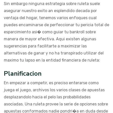
Sin embargo ninguna estrategia sobre ruleta suele
asegurar nuestro exito an esplendido decada por
ventaja del hogar, tenemos varios enfoques cual
puedes encaminarse de perfeccionar tu pericia total de
esparcimiento asi� como guiar tu bankroll sobre
manera de mayor efectiva. Aqui existen algunas
sugerencias para facilitarte a maximizar las
alternativas de ganar y no ha transpirado utilizar del
maximo tu lapso en la entidad financiera de ruleta:
Planificacion
En empezar a competir, es preciso enterarse como
juega el juego, archivos los varios clases de apuestas
desplazandolo hacia el pelo las probabilidades
asociadas. Una ruleta provee la serie de opciones sobre
apuestas conformados nadie pondri�a en duda desde