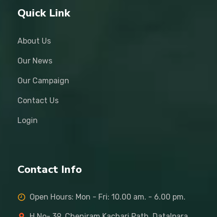
Quick Link
About Us
Our News
Our Campaign
Contact Us
Login
Contact Info
Open Hours: Mon - Fri: 10.00 am. - 6.00 pm.
H.No- 39, Cheniram Kachari Path, Datalpara,