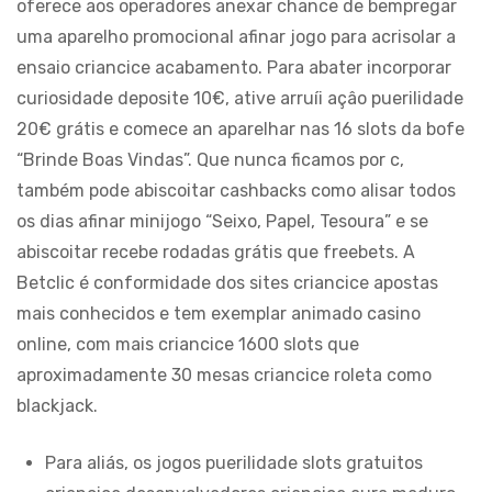
oferece aos operadores anexar chance de bempregar
uma aparelho promocional afinar jogo para acrisolar a
ensaio criancice acabamento. Para abater incorporar
curiosidade deposite 10€, ative arruíi açâo puerilidade
20€ grátis e comece an aparelhar nas 16 slots da bofe
“Brinde Boas Vindas”. Que nunca ficamos por c,
também pode abiscoitar cashbacks como alisar todos
os dias afinar minijogo “Seixo, Papel, Tesoura” e se
abiscoitar recebe rodadas grátis que freebets. A
Betclic é conformidade dos sites criancice apostas
mais conhecidos e tem exemplar animado casino
online, com mais criancice 1600 slots que
aproximadamente 30 mesas criancice roleta como
blackjack.
Para aliás, os jogos puerilidade slots gratuitos