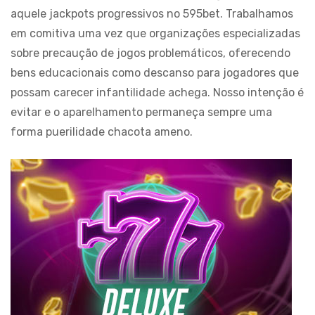
aquele jackpots progressivos no 595bet. Trabalhamos
em comitiva uma vez que organizações especializadas
sobre precaução de jogos problemáticos, oferecendo
bens educacionais como descanso para jogadores que
possam carecer infantilidade achega. Nosso intenção é
evitar e o aparelhamento permaneça sempre uma
forma puerilidade chacota ameno.