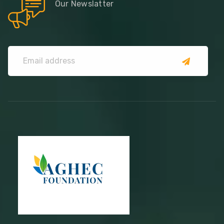
Our Newslatter