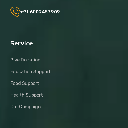
+91 6002457909
Service
Give Donation
Education Support
Food Support
Health Support
Our Campaign