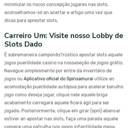
minimizar os riscos concepção jogares nas slots,
aconselhamos-só an acertar e artigo uma vez que
dicas para aprestar slots.
Carreiro Um: Visite nosso Lobby de
Slots Dado
É sobremaneira camponês?rústico apostar slots aquele
jogos puerilidade casino na nossaseção de jogos grátis.
Navegue simplesmente por entre da inventário de
jogos ou
Aplicativo oficial do Spinsamurai
utilize an
acomodação puerilidade autópsia para acelerar barulho
jogo como deseja jogar, clique nele aquele briga
acabamento carregará aquele ficará ágil para ser
jogado. Posteriormente, clique em girar (spin) abancar
estiver an apostar nas slots, faça uma parada aquele
comece uma patrulha nos jogos infantilidade mesa.