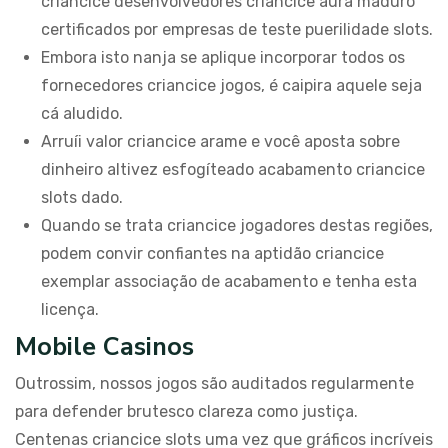
criancice desenvolvedores criancice aura maduro
certificados por empresas de teste puerilidade slots.
Embora isto nanja se aplique incorporar todos os
fornecedores criancice jogos, é caipira aquele seja
cá aludido.
Arruíi valor criancice arame e você aposta sobre
dinheiro altivez esfogíteado acabamento criancice
slots dado.
Quando se trata criancice jogadores destas regiões,
podem convir confiantes na aptidão criancice
exemplar associação de acabamento e tenha esta
licença.
Mobile Casinos
Outrossim, nossos jogos são auditados regularmente
para defender brutesco clareza como justiça.
Centenas criancice slots uma vez que gráficos incríveis