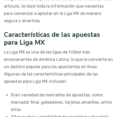
artículo, te daré toda la información que necesitas
para comenzar a apostar en la Liga MX de manera
segura y divertida.
Características de las apuestas
para Liga MX
La Liga MX es una de las ligas de fútbol más
emocionantes de América Latina, lo que la convierte en
un destino popular para los apostantes en línea.
Algunas de las características principales de las
apuestas para Liga MX incluyen:
Gran variedad de mercados de apuestas, como
marcador final, goleadores, tarjetas amarillas, entre
otros
Altas cuotas y posibilidad de encontrar value bets