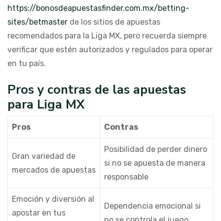
https://bonosdeapuestasfinder.com.mx/betting-
sites/betmaster
de los sitios de apuestas
recomendados para la Liga MX, pero recuerda siempre
verificar que estén autorizados y regulados para operar
en tu país.
Pros y contras de las apuestas
para Liga MX
Pros
Contras
Posibilidad de perder dinero
Gran variedad de
si no se apuesta de manera
mercados de apuestas
responsable
Emoción y diversión al
Dependencia emocional si
apostar en tus
no se controla el juego