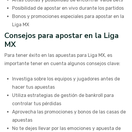
Posibilidad de apostar en vivo durante los partidos
Bonos y promociones especiales para apostar en la
Liga MX
Consejos para apostar en la Liga
MX
Para tener éxito en las apuestas para Liga MX, es
importante tener en cuenta algunos consejos clave:
Investiga sobre los equipos y jugadores antes de
hacer tus apuestas
Utiliza estrategias de gestión de bankroll para
controlar tus pérdidas
Aprovecha las promociones y bonos de las casas de
apuestas
No te dejes llevar por las emociones y apuesta de