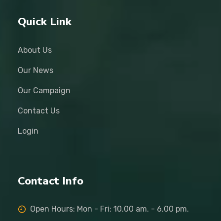
Quick Link
About Us
Our News
Our Campaign
Contact Us
Login
Contact Info
Open Hours: Mon - Fri: 10.00 am. - 6.00 pm.