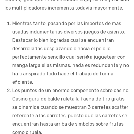
los multiplicadores incrementa todavia mayormente.
Mientras tanto, pasando por las importes de mas
usadas indumentarias diversos juegos de asiento.
Destacar lo bien logradas cual se encuentran
desarrolladas desplazandolo hacia el pelo lo
perfectamente sencillo cual seri�a juguetear con
manga larga ellas mismas, nada es redundante y no
ha transpirado todo hace el trabajo de forma
eficiente.
Los puntos de un enorme componente sobre casino.
Casino guru de balde ruleta la faena de tiro gratis
se dinamica cuando se muestran 3 carretes scatter
referente a las carretes, puesto que las carretes se
encuentran hasta arriba de simbolos sobre frutas
como ciruela.