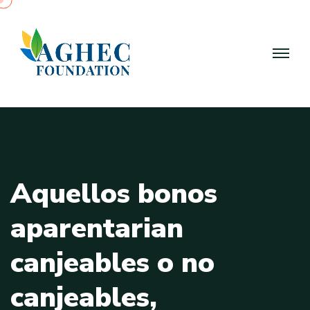
A
q
u
e
l
l
o
s
b
o
n
o
s
a
p
a
r
e
n
t
a
r
i
a
n
c
a
n
j
e
a
b
l
e
s
o
n
o
c
a
n
j
e
a
b
l
e
s
,