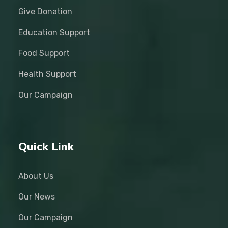
Give Donation
Education Support
Food Support
Health Support
Our Campaign
Quick Link
About Us
Our News
Our Campaign