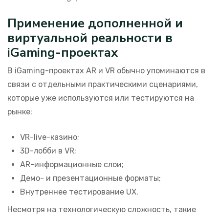
Применение дополненной и
виртуальной реальности в
iGaming-проектах
В iGaming-проектах AR и VR обычно упоминаются в
связи с отдельными практическими сценариями,
которые уже используются или тестируются на
рынке:
VR-live-казино;
3D-лобби в VR;
AR-информационные слои;
Демо- и презентационные форматы;
Внутреннее тестирование UX.
Несмотря на технологическую сложность, такие