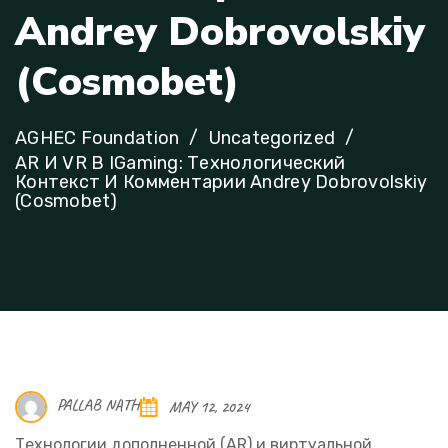
A
n
d
r
e
y
D
o
b
r
o
v
o
l
s
k
i
y
(
C
o
s
m
o
b
e
t
)
AGHEC Foundation
Uncategorized
AR И VR В IGaming: Технологический
Контекст И Комментарии Andrey Dobrovolskiy
(Cosmobet)
PALLAB NATH
MAY 12, 2024
Технологии дополненной (AR) и виртуальной