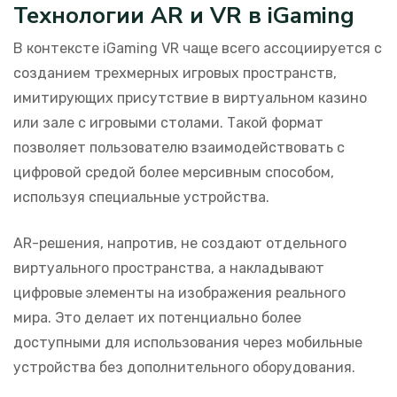
Технологии AR и VR в iGaming
В контексте iGaming VR чаще всего ассоциируется с
созданием трехмерных игровых пространств,
имитирующих присутствие в виртуальном казино
или зале с игровыми столами. Такой формат
позволяет пользователю взаимодействовать с
цифровой средой более мерсивным способом,
используя специальные устройства.
AR-решения, напротив, не создают отдельного
виртуального пространства, а накладывают
цифровые элементы на изображения реального
мира. Это делает их потенциально более
доступными для использования через мобильные
устройства без дополнительного оборудования.