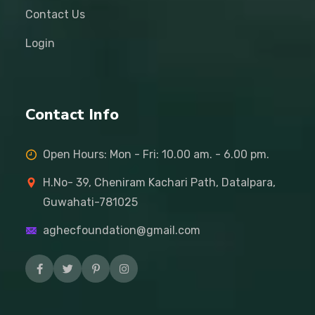
Contact Us
Login
Contact Info
Open Hours: Mon - Fri: 10.00 am. - 6.00 pm.
H.No- 39, Cheniram Kachari Path, Datalpara,
Guwahati-781025
aghecfoundation@gmail.com