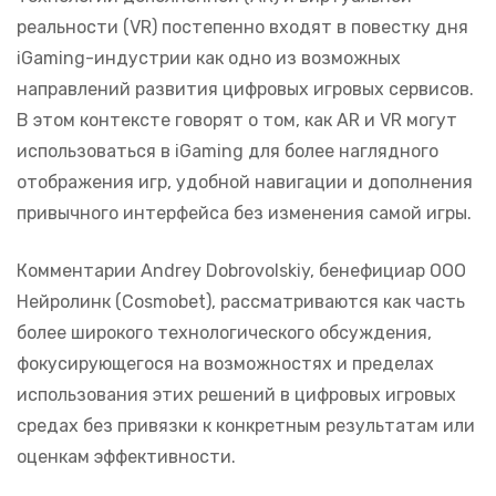
реальности (VR) постепенно входят в повестку дня
iGaming-индустрии как одно из возможных
направлений развития цифровых игровых сервисов.
В этом контексте говорят о том, как AR и VR могут
использоваться в iGaming для более наглядного
отображения игр, удобной навигации и дополнения
привычного интерфейса без изменения самой игры.
Комментарии Andrey Dobrovolskiy, бенефициар ООО
Нейролинк (Cosmobet), рассматриваются как часть
более широкого технологического обсуждения,
фокусирующегося на возможностях и пределах
использования этих решений в цифровых игровых
средах без привязки к конкретным результатам или
оценкам эффективности.