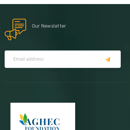
Our Newslatter