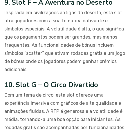
9. Slot F – A Aventura no Deserto
Inspirada em civilizações antigas do deserto, esta slot
atrai jogadores com a sua temática cativante e
símbolos especiais. A volatilidade é alta, o que significa
que os pagamentos podem ser grandes, mas menos
frequentes. As funcionalidades de bónus incluem
símbolos “scatter” que ativam rodadas grátis e um jogo
de bónus onde os jogadores podem ganhar prémios
adicionais.
10. Slot G – O Circo Divertido
Com um tema de circo, esta slot oferece uma
experiência imersiva com gráficos de alta qualidade e
animações fluidas. A RTP é generosa e a volatilidade é
média, tornando-a uma boa opção para iniciantes. As
rodadas grátis são acompanhadas por funcionalidades