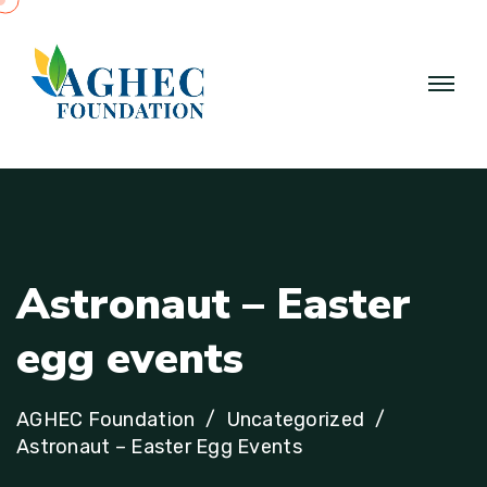
A
s
t
r
o
n
a
u
t
–
E
a
s
t
e
r
e
g
g
e
v
e
n
t
s
AGHEC Foundation
Uncategorized
Astronaut – Easter Egg Events