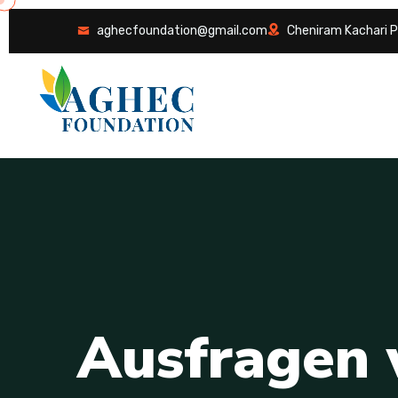
aghecfoundation@gmail.com
Cheniram Kachari P
A
u
s
f
r
a
g
e
n