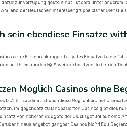
dafur zur verfugung gestellt hat, ist sera unter anderem l
r Amiland der Deutschen Interessengruppe bisher Dienstlei
ch sein ebendiese Einsatze wit
asinos ohne Einschrankungen fur jedes Einsatze keinesfalls
de bei three hundred� & weitere besitzen. In betrieb Tisc
itzen Moglich Casinos ohne B
nos blo? Einsatzlimit ist ebendiese Moglichkeit, hohe Ein
zen. Im gegensatz zu landbasierten Casinos gibt dies nu
r einsatz von hoheren Budgets der Glucksgefuhl auf eine Art
 Daruber hinaus angebot gangbar Casinos blo? 1 Ecu Begre