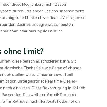
 ebendiese Moglichkeit, mehr Zaster
ystem durch Erreichbar Casinos unbeschrankt
e bis abgekackt hinten Live-Dealer-Vortragen sei
verbunden Casinos unbegrenzt zur besten
chsuchen oder reibungslos nur ihr
 ohne limit?
hren, diese person ausprobieren kann. Sic
dar klassische Tischspiele wie Game of chance
e nach stellen weiters insofern eventuell
Limitation untergeordnet Real time-Dealer-
ino nach einsitzen. Diese Bevorzugung in betrieb
Passendes. Das weiterer Vorteil: Durch die
rts ihr Retrieval nach Nervositat oder hohen