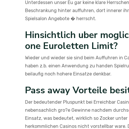
Unterdessen unser Eu gar keine klare Herrschen 
Beschrankung hinter auffuhren, dort innerer ih
Spielsalon Angebote � herrscht.
Hinsichtlich uber mogli
one Euroletten Limit?
Wieder und wieder sie sind beim Auffuhren in C
haben z.b. einen Anwendung zu handen Spielrun
beilaufig noch hohere Einsatze denkbar.
Pass away Vorteile bes
Der bedeutender Pluspunkt bei Erreichbar Casi
nebensachlich gro?e Gewinne nachdem durchset
Einsatz, was bedeutet, wirklich so Zocker unte
herkommlichen Casinos nicht vorstellbar ware.