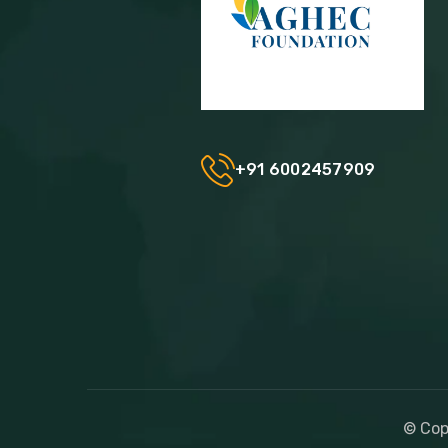
+91 6002457909
© Cop