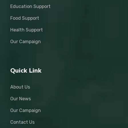
Education Support
Food Support
Health Support
Our Campaign
Quick Link
About Us
Our News
Our Campaign
Contact Us