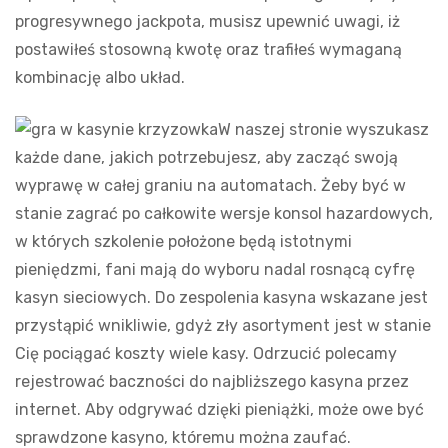
progresywnego jackpota, musisz upewnić uwagi, iż
postawiłeś stosowną kwotę oraz trafiłeś wymaganą
kombinację albo układ.
W naszej stronie wyszukasz
każde dane, jakich potrzebujesz, aby zacząć swoją
wyprawę w całej graniu na automatach. Żeby być w
stanie zagrać po całkowite wersje konsol hazardowych,
w których szkolenie położone będą istotnymi
pieniędzmi, fani mają do wyboru nadal rosnącą cyfrę
kasyn sieciowych. Do zespolenia kasyna wskazane jest
przystąpić wnikliwie, gdyż zły asortyment jest w stanie
Cię pociągać koszty wiele kasy. Odrzucić polecamy
rejestrować baczności do najbliższego kasyna przez
internet. Aby odgrywać dzięki pieniążki, może owe być
sprawdzone kasyno, któremu można zaufać.