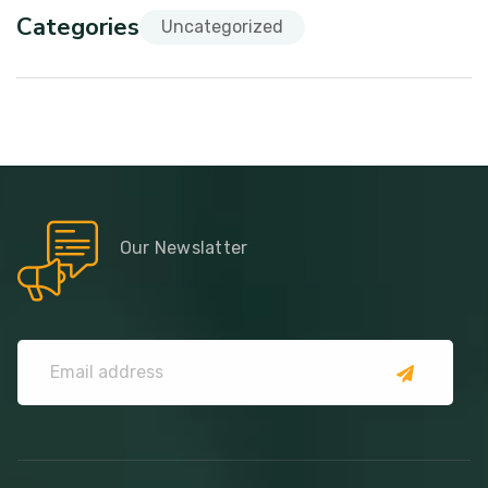
Categories
Uncategorized
Our Newslatter