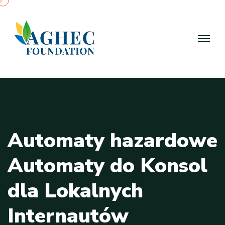
A
u
t
o
m
a
t
y
h
a
z
a
r
d
o
w
e
A
u
t
o
m
a
t
y
d
o
K
o
n
s
o
l
d
l
a
L
o
k
a
l
n
y
c
h
I
n
t
e
r
n
a
u
t
ó
w