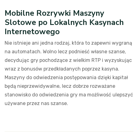
Mobilne Rozrywki Maszyny
Slotowe po Lokalnych Kasynach
Internetowego
Nie istnieje ani jedna rodzaj, która to zapewni wygraną
na automatach. Wolno lecz podnieść własne szanse,
decydując gry pochodzące z wielkim RTP i wyzyskując
wraz z bonusów przedkładanych poprzez kasyna.
Maszyny do odwiedzenia postępowania dzięki kapitał
będą nieprzewidywalne, lecz dobrze rozważane
stanowisko do odwiedzenia gry ma możliwość ulepszyć
używane przez nas szanse.