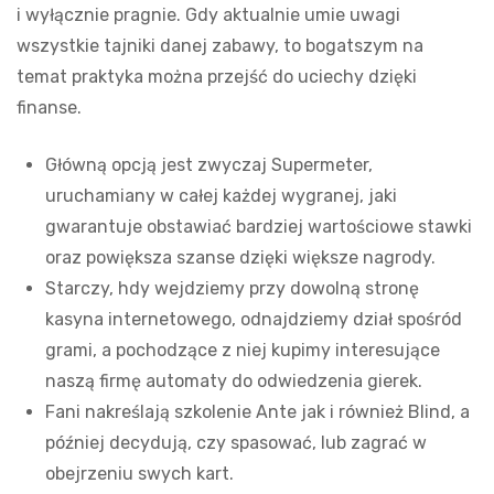
i wyłącznie pragnie. Gdy aktualnie umie uwagi
wszystkie tajniki danej zabawy, to bogatszym na
temat praktyka można przejść do uciechy dzięki
finanse.
Główną opcją jest zwyczaj Supermeter,
uruchamiany w całej każdej wygranej, jaki
gwarantuje obstawiać bardziej wartościowe stawki
oraz powiększa szanse dzięki większe nagrody.
Starczy, hdy wejdziemy przy dowolną stronę
kasyna internetowego, odnajdziemy dział spośród
grami, a pochodzące z niej kupimy interesujące
naszą firmę automaty do odwiedzenia gierek.
Fani nakreślają szkolenie Ante jak i również Blind, a
później decydują, czy spasować, lub zagrać w
obejrzeniu swych kart.