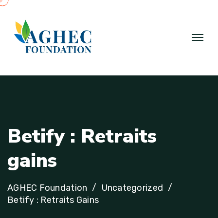
B
e
t
i
f
y
:
R
e
t
r
a
i
t
s
g
a
i
n
s
AGHEC Foundation
Uncategorized
Betify : Retraits Gains