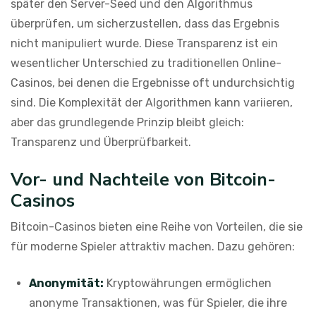
später den Server-Seed und den Algorithmus
überprüfen, um sicherzustellen, dass das Ergebnis
nicht manipuliert wurde. Diese Transparenz ist ein
wesentlicher Unterschied zu traditionellen Online-
Casinos, bei denen die Ergebnisse oft undurchsichtig
sind. Die Komplexität der Algorithmen kann variieren,
aber das grundlegende Prinzip bleibt gleich:
Transparenz und Überprüfbarkeit.
Vor- und Nachteile von Bitcoin-
Casinos
Bitcoin-Casinos bieten eine Reihe von Vorteilen, die sie
für moderne Spieler attraktiv machen. Dazu gehören:
Anonymität:
Kryptowährungen ermöglichen
anonyme Transaktionen, was für Spieler, die ihre