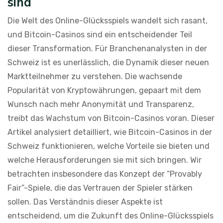
sind
Die Welt des Online-Glücksspiels wandelt sich rasant,
und Bitcoin-Casinos sind ein entscheidender Teil
dieser Transformation. Für Branchenanalysten in der
Schweiz ist es unerlässlich, die Dynamik dieser neuen
Marktteilnehmer zu verstehen. Die wachsende
Popularität von Kryptowährungen, gepaart mit dem
Wunsch nach mehr Anonymität und Transparenz,
treibt das Wachstum von Bitcoin-Casinos voran. Dieser
Artikel analysiert detailliert, wie Bitcoin-Casinos in der
Schweiz funktionieren, welche Vorteile sie bieten und
welche Herausforderungen sie mit sich bringen. Wir
betrachten insbesondere das Konzept der “Provably
Fair”-Spiele, die das Vertrauen der Spieler stärken
sollen. Das Verständnis dieser Aspekte ist
entscheidend, um die Zukunft des Online-Glücksspiels