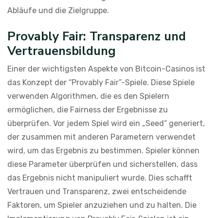
Abläufe und die Zielgruppe.
Provably Fair: Transparenz und
Vertrauensbildung
Einer der wichtigsten Aspekte von Bitcoin-Casinos ist
das Konzept der “Provably Fair”-Spiele. Diese Spiele
verwenden Algorithmen, die es den Spielern
ermöglichen, die Fairness der Ergebnisse zu
überprüfen. Vor jedem Spiel wird ein „Seed“ generiert,
der zusammen mit anderen Parametern verwendet
wird, um das Ergebnis zu bestimmen. Spieler können
diese Parameter überprüfen und sicherstellen, dass
das Ergebnis nicht manipuliert wurde. Dies schafft
Vertrauen und Transparenz, zwei entscheidende
Faktoren, um Spieler anzuziehen und zu halten. Die