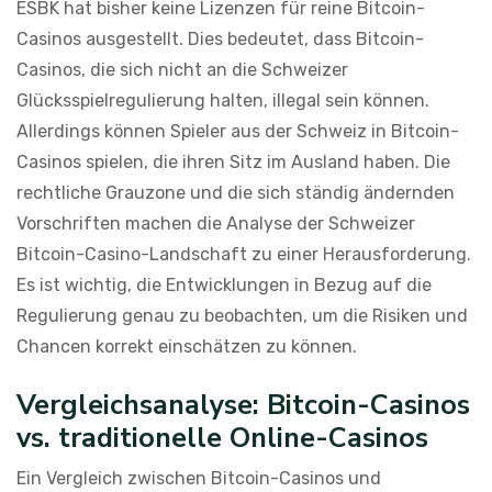
ESBK hat bisher keine Lizenzen für reine Bitcoin-
Casinos ausgestellt. Dies bedeutet, dass Bitcoin-
Casinos, die sich nicht an die Schweizer
Glücksspielregulierung halten, illegal sein können.
Allerdings können Spieler aus der Schweiz in Bitcoin-
Casinos spielen, die ihren Sitz im Ausland haben. Die
rechtliche Grauzone und die sich ständig ändernden
Vorschriften machen die Analyse der Schweizer
Bitcoin-Casino-Landschaft zu einer Herausforderung.
Es ist wichtig, die Entwicklungen in Bezug auf die
Regulierung genau zu beobachten, um die Risiken und
Chancen korrekt einschätzen zu können.
Vergleichsanalyse: Bitcoin-Casinos
vs. traditionelle Online-Casinos
Ein Vergleich zwischen Bitcoin-Casinos und