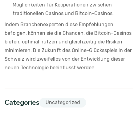
Möglichkeiten für Kooperationen zwischen
traditionellen Casinos und Bitcoin-Casinos.
Indem Branchenexperten diese Empfehlungen
befolgen, können sie die Chancen, die Bitcoin-Casinos
bieten, optimal nutzen und gleichzeitig die Risiken
minimieren. Die Zukunft des Online-Glücksspiels in der
Schweiz wird zweifellos von der Entwicklung dieser
neuen Technologie beeinflusst werden.
Categories
Uncategorized