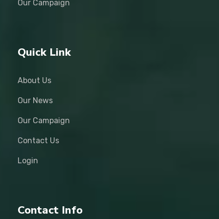
Our Campaign
Quick Link
About Us
Our News
Our Campaign
Contact Us
Login
Contact Info