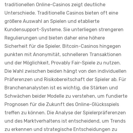
traditionellen Online-Casinos zeigt deutliche
Unterschiede. Traditionelle Casinos bieten oft eine
größere Auswahl an Spielen und etablierte
Kundensupport-Systeme. Sie unterliegen strengeren
Regulierungen und bieten daher eine höhere
Sicherheit für die Spieler. Bitcoin-Casinos hingegen
punkten mit Anonymität, schnelleren Transaktionen
und der Möglichkeit, Provably Fair-Spiele zu nutzen.
Die Wahl zwischen beiden hängt von den individuellen
Präferenzen und Risikobereitschaft der Spieler ab. Für
Branchenanalysten ist es wichtig, die Stärken und
Schwächen beider Modelle zu verstehen, um fundierte
Prognosen für die Zukunft des Online-Glücksspiels
treffen zu können. Die Analyse der Spielerpräferenzen
und des Marktverhaltens ist entscheidend, um Trends
zu erkennen und strategische Entscheidungen zu