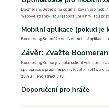
Optimalizace pro mobilní za
BoomerangBet je plně optimalizován pro mobilní
Webové stránky jsou responzivní a hry jsou při
Mobilní aplikace (pokud je k
BoomerangBet může nabízet mobilní aplikaci pro
Závěr: Zvažte Boomeran
BoomerangBet se jeví jako solidní volba pro prav
spolupráce s předními poskytovateli softwaru za
zvyšují jeho atraktivitu.
Doporučení pro hráče