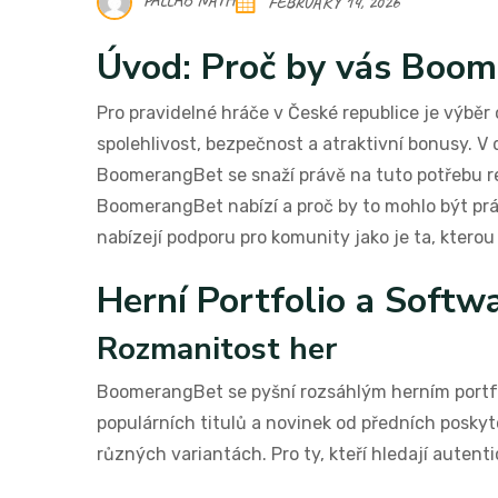
PALLAB NATH
FEBRUARY 14, 2026
Úvod: Proč by vás Boom
Pro pravidelné hráče v České republice je výběr 
spolehlivost, bezpečnost a atraktivní bonusy. 
BoomerangBet se snaží právě na tuto potřebu re
BoomerangBet nabízí a proč by to mohlo být práv
nabízejí podporu pro komunity jako je ta, kterou
Herní Portfolio a Softw
Rozmanitost her
BoomerangBet se pyšní rozsáhlým herním portfoli
populárních titulů a novinek od předních poskytov
různých variantách. Pro ty, kteří hledají autent