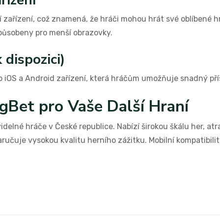
řízení
 zařízení, což znamená, že hráči mohou hrát své oblíbené h
způsobeny pro menší obrazovky.
 dispozici)
 iOS a Android zařízení, která hráčům umožňuje snadný pří
gBet pro Vaše Další Hraní
idelné hráče v České republice. Nabízí širokou škálu her, at
ručuje vysokou kvalitu herního zážitku. Mobilní kompatibili