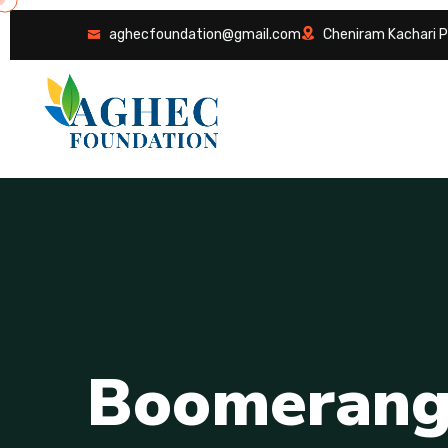
aghecfoundation@gmail.com
Cheniram Kachari P
B
o
o
m
e
r
a
n