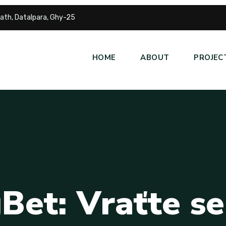
ath, Datalpara, Ghy-25
HOME
ABOUT
PROJEC
g
B
e
t
:
V
r
a
ť
t
e
s
e