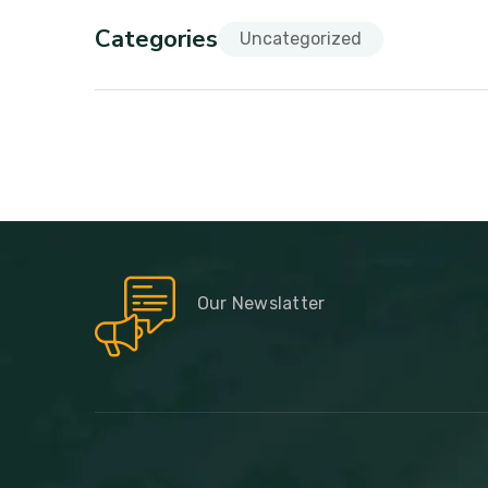
Categories
Uncategorized
Our Newslatter