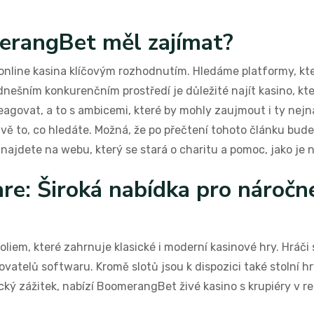
erangBet měl zajímat?
online kasina klíčovým rozhodnutím. Hledáme platformy, kter
V dnešním konkurenčním prostředí je důležité najít kasino, 
agovat, a to s ambicemi, které by mohly zaujmout i ty nejn
ě to, co hledáte. Možná, že po přečtení tohoto článku budete
 najdete na webu, který se stará o charitu a pomoc, jako je 
are: Široká nabídka pro náročn
em, které zahrnuje klasické i moderní kasinové hry. Hráči s
atelů softwaru. Kromě slotů jsou k dispozici také stolní hry 
ický zážitek, nabízí BoomerangBet živé kasino s krupiéry v r