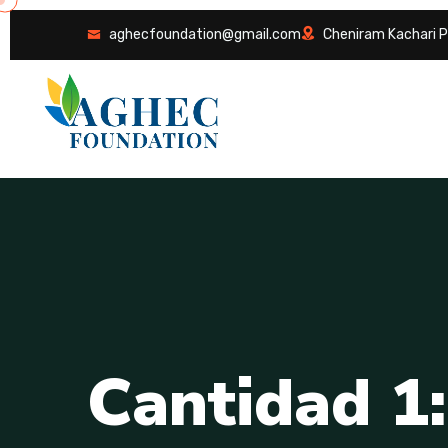
aghecfoundation@gmail.com
Cheniram Kachari P
C
a
n
t
i
d
a
d
1
: