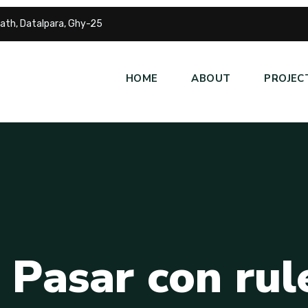
ath, Datalpara, Ghy-25
HOME
ABOUT
PROJEC
P
a
s
a
r
c
o
n
r
u
l