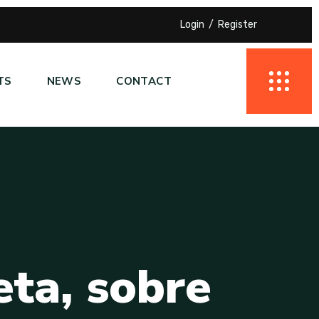
Login
Register
TS
NEWS
CONTACT
e
t
a
,
s
o
b
r
e