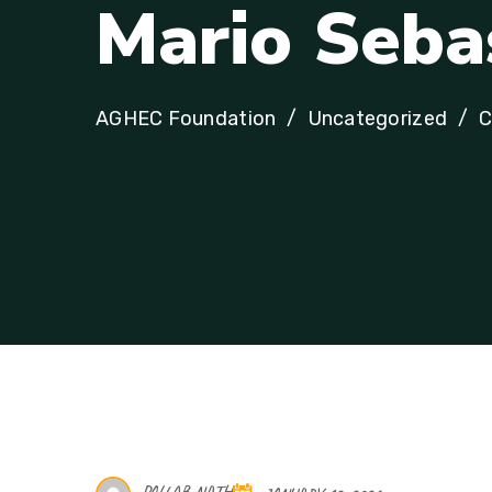
M
a
r
i
o
S
e
b
a
AGHEC Foundation
Uncategorized
C