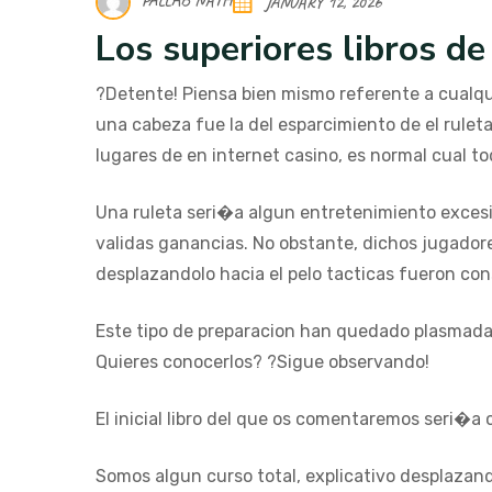
PALLAB NATH
JANUARY 12, 2026
Los superiores libros de 
?Detente! Piensa bien mismo referente a cualqui
una cabeza fue la del esparcimiento de el ruleta
lugares de en internet casino, es normal cual to
Una ruleta seri�a algun entretenimiento exces
validas ganancias. No obstante, dichos jugadore
desplazandolo hacia el pelo tacticas fueron cons
Este tipo de preparacion han quedado plasmadas 
Quieres conocerlos? ?Sigue observando!
El inicial libro del que os comentaremos seri�a
Somos algun curso total, explicativo desplazan