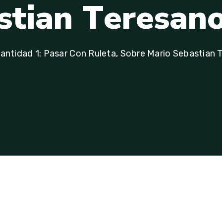
s
t
i
a
n
T
e
r
e
s
a
n
antidad 1: Pasar Con Ruleta, Sobre Mario Sebastian 