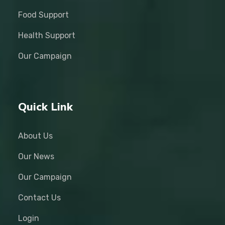
Food Support
Health Support
Our Campaign
Quick Link
About Us
Our News
Our Campaign
Contact Us
Login