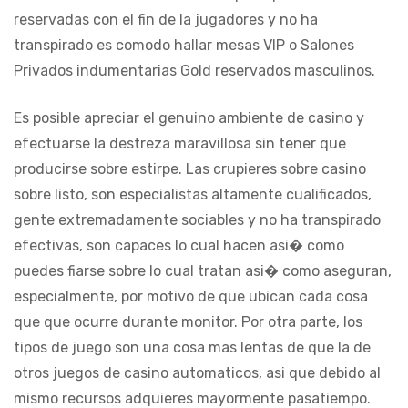
reservadas con el fin de la jugadores y no ha
transpirado es comodo hallar mesas VIP o Salones
Privados indumentarias Gold reservados masculinos.
Es posible apreciar el genuino ambiente de casino y
efectuarse la destreza maravillosa sin tener que
producirse sobre estirpe. Las crupieres sobre casino
sobre listo, son especialistas altamente cualificados,
gente extremadamente sociables y no ha transpirado
efectivas, son capaces lo cual hacen asi� como
puedes fiarse sobre lo cual tratan asi� como aseguran,
especialmente, por motivo de que ubican cada cosa
que que ocurre durante monitor. Por otra parte, los
tipos de juego son una cosa mas lentas de que la de
otros juegos de casino automaticos, asi que debido al
mismo recursos adquieres mayormente pasatiempo.