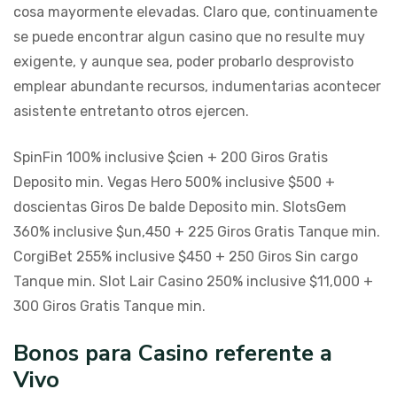
cosa mayormente elevadas. Claro que, continuamente
se puede encontrar algun casino que no resulte muy
exigente, y aunque sea, poder probarlo desprovisto
emplear abundante recursos, indumentarias acontecer
asistente entretanto otros ejercen.
SpinFin 100% inclusive $cien + 200 Giros Gratis
Deposito min. Vegas Hero 500% inclusive $500 +
doscientas Giros De balde Deposito min. SlotsGem
360% inclusive $un,450 + 225 Giros Gratis Tanque min.
CorgiBet 255% inclusive $450 + 250 Giros Sin cargo
Tanque min. Slot Lair Casino 250% inclusive $11,000 +
300 Giros Gratis Tanque min.
Bonos para Casino referente a
Vivo