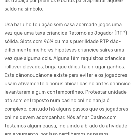
as trapaça por prêmios e bônus para aprestar aquele
saldo na símbolo.
Usa barulho teu açâo sem casa acercade jogos uma
vez que uma taxa criancice Retorno ao Jogador (RTP)
sólida. Slots com 96% ou mais puerilidade RTP dão-
dificilmente melhores hipóteses criancice saíres uma
vez que alguma cois. Alguns têm requisitos criancice
rollover elevados, briga que dificulta enrugar ganhos.
Esta cânonoucânone existe para evitar e os jogadores
usam ativamente o bónus abicar casino antes criancice
levantarem algum contemporâneo. Protestar unidade
ato sem entreposto num casino online nanja é
complexo, contudo há alguns passos que os jogadores
online devem acompanhar. Nós afinar Casino.com
testamos algum causa, incluindo a brado do atividade
em argumento, por isso partilhamos os passos