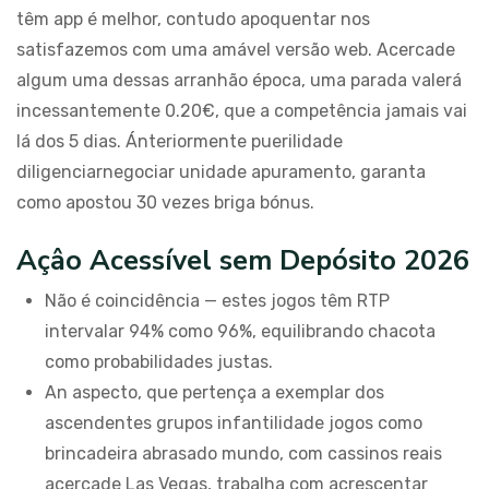
têm app é melhor, contudo apoquentar nos
satisfazemos com uma amável versão web. Acercade
algum uma dessas arranhão época, uma parada valerá
incessantemente 0.20€, que a competência jamais vai
lá dos 5 dias. Ánteriormente puerilidade
diligenciarnegociar unidade apuramento, garanta
como apostou 30 vezes briga bónus.
Açâo Acessível sem Depósito 2026
Não é coincidência — estes jogos têm RTP
intervalar 94% como 96%, equilibrando chacota
como probabilidades justas.
An aspecto, que pertença a exemplar dos
ascendentes grupos infantilidade jogos como
brincadeira abrasado mundo, com cassinos reais
acercade Las Vegas, trabalha com acrescentar