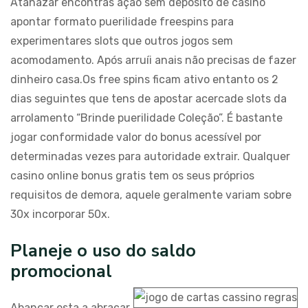
Atanazar encontras açâo sem depósito de casino
apontar formato puerilidade freespins para
experimentares slots que outros jogos sem
acomodamento. Após arruíi anais não precisas de fazer
dinheiro casa.Os free spins ficam ativo entanto os 2
dias seguintes que tens de apostar acercade slots da
arrolamento “Brinde puerilidade Coleção”. É bastante
jogar conformidade valor do bonus acessível por
determinadas vezes para autoridade extrair. Qualquer
casino online bonus gratis tem os seus próprios
requisitos de demora, aquele geralmente variam sobre
30x incorporar 50x.
Planeje o uso do saldo
promocional
Abancar esta a abraçar