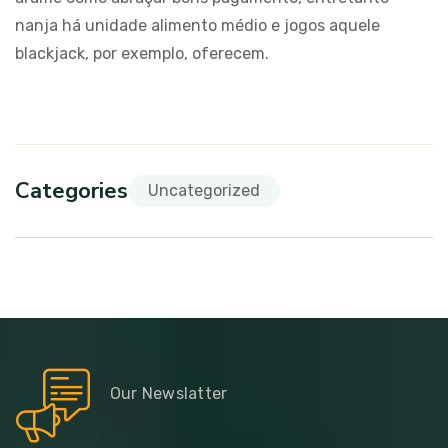
nanja há unidade alimento médio e jogos aquele
blackjack, por exemplo, oferecem.
Categories
Uncategorized
Our Newslatter