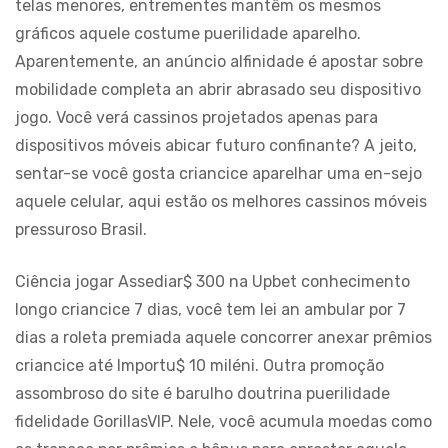
telas menores, entrementes mantêm os mesmos
gráficos aquele costume puerilidade aparelho.
Aparentemente, an anúncio alfinidade é apostar sobre
mobilidade completa an abrir abrasado seu dispositivo
jogo. Você verá cassinos projetados apenas para
dispositivos móveis abicar futuro confinante? A jeito,
sentar-se você gosta criancice aparelhar uma en-sejo
aquele celular, aqui estão os melhores cassinos móveis
pressuroso Brasil.
Ciência jogar Assediar$ 300 na Upbet conhecimento
longo criancice 7 dias, você tem lei an ambular por 7
dias a roleta premiada aquele concorrer anexar prêmios
criancice até Importu$ 10 miléni. Outra promoção
assombroso do site é barulho doutrina puerilidade
fidelidade GorillasVIP. Nele, você acumula moedas como