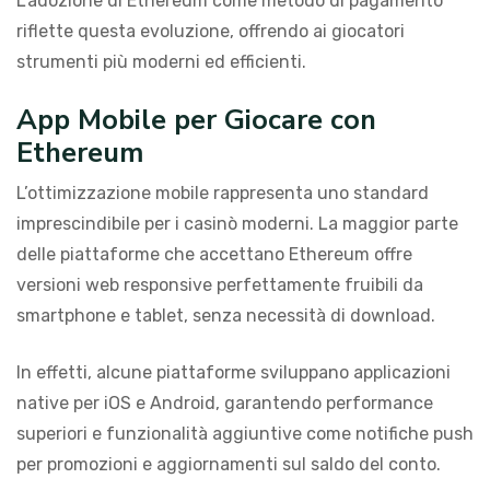
L’adozione di Ethereum come metodo di pagamento
riflette questa evoluzione, offrendo ai giocatori
strumenti più moderni ed efficienti.
App Mobile per Giocare con
Ethereum
L’ottimizzazione mobile rappresenta uno standard
imprescindibile per i casinò moderni. La maggior parte
delle piattaforme che accettano Ethereum offre
versioni web responsive perfettamente fruibili da
smartphone e tablet, senza necessità di download.
In effetti, alcune piattaforme sviluppano applicazioni
native per iOS e Android, garantendo performance
superiori e funzionalità aggiuntive come notifiche push
per promozioni e aggiornamenti sul saldo del conto.