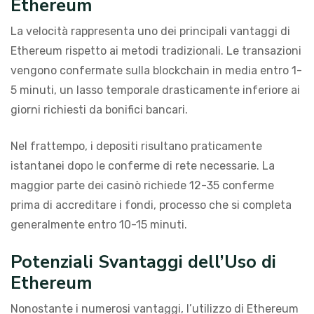
Ethereum
La velocità rappresenta uno dei principali vantaggi di
Ethereum rispetto ai metodi tradizionali. Le transazioni
vengono confermate sulla blockchain in media entro 1-
5 minuti, un lasso temporale drasticamente inferiore ai
giorni richiesti da bonifici bancari.
Nel frattempo, i depositi risultano praticamente
istantanei dopo le conferme di rete necessarie. La
maggior parte dei casinò richiede 12-35 conferme
prima di accreditare i fondi, processo che si completa
generalmente entro 10-15 minuti.
Potenziali Svantaggi dell’Uso di
Ethereum
Nonostante i numerosi vantaggi, l’utilizzo di Ethereum