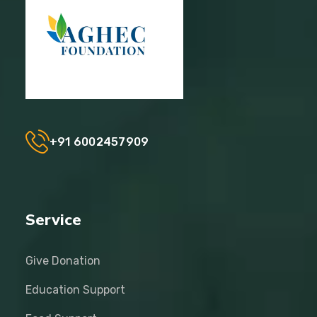
+91 6002457909
Service
Give Donation
Education Support