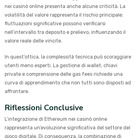
nei casinò online presenta anche alcune criticità. La
volatilità del valore rappresenta il rischio principale:
fluttuazioni significative possono verificarsi
nell’intervallo tra deposito e prelievo, influenzando il
valore reale delle vincite.
In quest’ottica, la complessità tecnica può scoraggiare
utenti meno esperti. La gestione di wallet, chiavi
private e comprensione delle gas fees richiede una
curva di apprendimento che non tutti sono disposti ad
affrontare.
Riflessioni Conclusive
L’integrazione di Ethereum nei casinò online
rappresenta un’evoluzione significativa del settore del
gioco digitale. Di conseguenza, la combinazione di