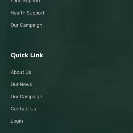
Food Support
Health Support
Our Campaign
Quick Link
About Us
Our News
Our Campaign
Contact Us
Login