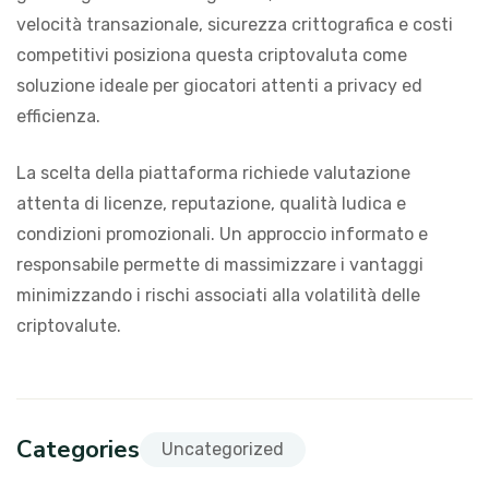
velocità transazionale, sicurezza crittografica e costi
competitivi posiziona questa criptovaluta come
soluzione ideale per giocatori attenti a privacy ed
efficienza.
La scelta della piattaforma richiede valutazione
attenta di licenze, reputazione, qualità ludica e
condizioni promozionali. Un approccio informato e
responsabile permette di massimizzare i vantaggi
minimizzando i rischi associati alla volatilità delle
criptovalute.
Categories
Uncategorized