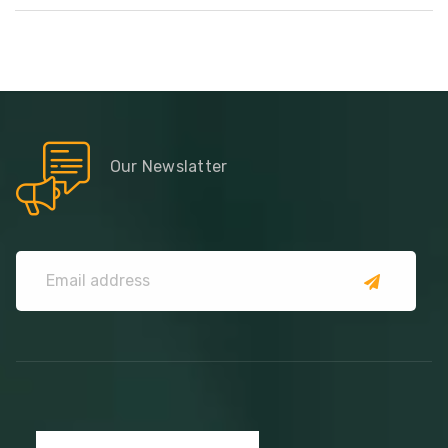
Our Newslatter