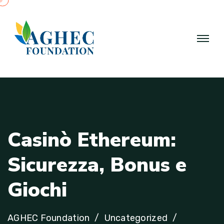
C
a
s
i
n
ò
E
t
h
e
r
e
u
m
:
S
i
c
u
r
e
z
z
a
,
B
o
n
u
s
e
G
i
o
c
h
i
AGHEC Foundation
Uncategorized