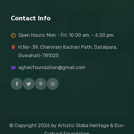
Contact Info
Open Hours: Mon - Fri: 10.00 am. - 6.00 pm.
H.No- 39, Cheniram Kachari Path, Datalpara,
Guwahati-781025
aghecfoundation@gmail.com
© Copyright
2026
by Artistic Globa Heritage & Eco-
Cultural Foundation