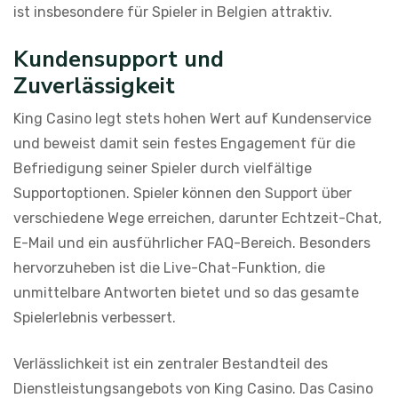
ist insbesondere für Spieler in Belgien attraktiv.
Kundensupport und
Zuverlässigkeit
King Casino legt stets hohen Wert auf Kundenservice
und beweist damit sein festes Engagement für die
Befriedigung seiner Spieler durch vielfältige
Supportoptionen. Spieler können den Support über
verschiedene Wege erreichen, darunter Echtzeit-Chat,
E-Mail und ein ausführlicher FAQ-Bereich. Besonders
hervorzuheben ist die Live-Chat-Funktion, die
unmittelbare Antworten bietet und so das gesamte
Spielerlebnis verbessert.
Verlässlichkeit ist ein zentraler Bestandteil des
Dienstleistungsangebots von King Casino. Das Casino