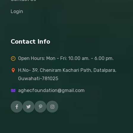
Login
Contact Info
Open Hours: Mon - Fri: 10.00 am. - 6.00 pm.
H.No- 39, Cheniram Kachari Path, Datalpara,
Guwahati-781025
aghecfoundation@gmail.com