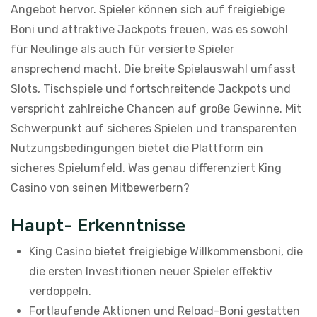
Angebot hervor. Spieler können sich auf freigiebige
Boni und attraktive Jackpots freuen, was es sowohl
für Neulinge als auch für versierte Spieler
ansprechend macht. Die breite Spielauswahl umfasst
Slots, Tischspiele und fortschreitende Jackpots und
verspricht zahlreiche Chancen auf große Gewinne. Mit
Schwerpunkt auf sicheres Spielen und transparenten
Nutzungsbedingungen bietet die Plattform ein
sicheres Spielumfeld. Was genau differenziert King
Casino von seinen Mitbewerbern?
Haupt- Erkenntnisse
King Casino bietet freigiebige Willkommensboni, die
die ersten Investitionen neuer Spieler effektiv
verdoppeln.
Fortlaufende Aktionen und Reload-Boni gestatten