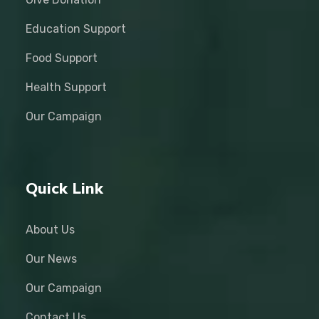
Education Support
Food Support
Health Support
Our Campaign
Quick Link
About Us
Our News
Our Campaign
Contact Us