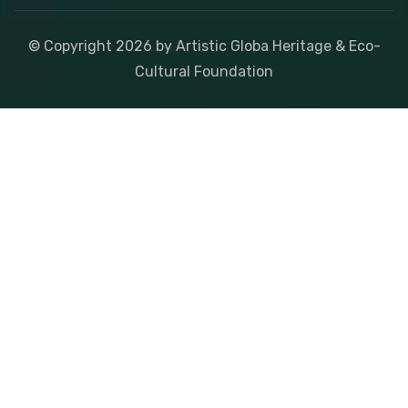
© Copyright
2026
by Artistic Globa Heritage & Eco-
Cultural Foundation