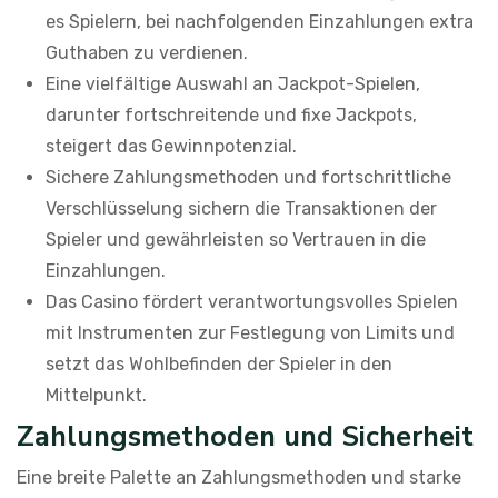
es Spielern, bei nachfolgenden Einzahlungen extra
Guthaben zu verdienen.
Eine vielfältige Auswahl an Jackpot-Spielen,
darunter fortschreitende und fixe Jackpots,
steigert das Gewinnpotenzial.
Sichere Zahlungsmethoden und fortschrittliche
Verschlüsselung sichern die Transaktionen der
Spieler und gewährleisten so Vertrauen in die
Einzahlungen.
Das Casino fördert verantwortungsvolles Spielen
mit Instrumenten zur Festlegung von Limits und
setzt das Wohlbefinden der Spieler in den
Mittelpunkt.
Zahlungsmethoden und Sicherheit
Eine breite Palette an Zahlungsmethoden und starke