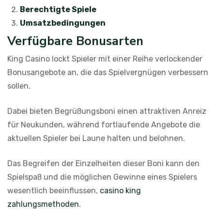
Berechtigte Spiele
Umsatzbedingungen
Verfügbare Bonusarten
King Casino lockt Spieler mit einer Reihe verlockender
Bonusangebote an, die das Spielvergnügen verbessern
sollen.
Dabei bieten Begrüßungsboni einen attraktiven Anreiz
für Neukunden, während fortlaufende Angebote die
aktuellen Spieler bei Laune halten und belohnen.
Das Begreifen der Einzelheiten dieser Boni kann den
Spielspaß und die möglichen Gewinne eines Spielers
wesentlich beeinflussen,
casino king
zahlungsmethoden
.