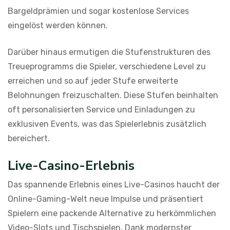
Bargeldprämien und sogar kostenlose Services
eingelöst werden können.
Darüber hinaus ermutigen die Stufenstrukturen des
Treueprogramms die Spieler, verschiedene Level zu
erreichen und so auf jeder Stufe erweiterte
Belohnungen freizuschalten. Diese Stufen beinhalten
oft personalisierten Service und Einladungen zu
exklusiven Events, was das Spielerlebnis zusätzlich
bereichert.
Live-Casino-Erlebnis
Das spannende Erlebnis eines Live-Casinos haucht der
Online-Gaming-Welt neue Impulse und präsentiert
Spielern eine packende Alternative zu herkömmlichen
Video-Slots und Tischspielen. Dank modernster