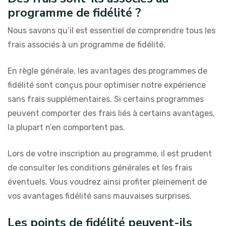
programme de fidélité ?
Nous savons qu’il est essentiel de comprendre tous les
frais associés à un programme de fidélité.
En règle générale, les avantages des programmes de
fidélité sont conçus pour optimiser notre expérience
sans frais supplémentaires. Si certains programmes
peuvent comporter des frais liés à certains avantages,
la plupart n’en comportent pas.
Lors de votre inscription au programme, il est prudent
de consulter les conditions générales et les frais
éventuels. Vous voudrez ainsi profiter pleinement de
vos avantages fidélité sans mauvaises surprises.
Les points de fidélité peuvent-ils