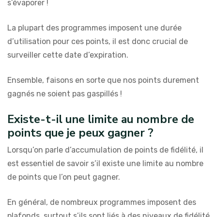
s’évaporer !
La plupart des programmes imposent une durée
d’utilisation pour ces points, il est donc crucial de
surveiller cette date d’expiration.
Ensemble, faisons en sorte que nos points durement
gagnés ne soient pas gaspillés !
Existe-t-il une limite au nombre de
points que je peux gagner ?
Lorsqu’on parle d’accumulation de points de fidélité, il
est essentiel de savoir s’il existe une limite au nombre
de points que l’on peut gagner.
En général, de nombreux programmes imposent des
plafonds, surtout s’ils sont liés à des niveaux de fidélité