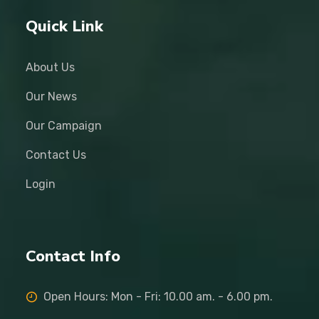
Quick Link
About Us
Our News
Our Campaign
Contact Us
Login
Contact Info
Open Hours: Mon - Fri: 10.00 am. - 6.00 pm.