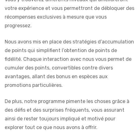
votre expérience et vous permettront de débloquer des
récompenses exclusives à mesure que vous
progressez.
Nous avons mis en place des stratégies d’accumulation
de points qui simplifient l’obtention de points de
fidélité. Chaque interaction avec nous vous permet de
cumuler des points, convertibles contre divers
avantages, allant des bonus en espèces aux
promotions particulières.
De plus, notre programme pimente les choses grâce à
des défis et des surprises fréquents, vous assurant
ainsi de rester toujours impliqué et motivé pour
explorer tout ce que nous avons à offrir.