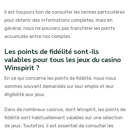
Il est toujours bon de consulter les termes particulières
pour obtenir des informations complètes, mais en
général, nous ne pouvons pas transférer les points
accumulés entre nos comptes.
Les points de fidélité sont-ils
valables pour tous les jeux du casino
Winspirit ?
En ce qui concerne les points de fidélité, nous nous
sommes souvent demandés sur leur emploi et leur
éligibilité aux jeux.
Dans de nombreux casinos, dont Winspirit, les points de
fidélité sont habituellement valables sur une sélection
de jeux. Toutefois, il est essentiel de consulter les