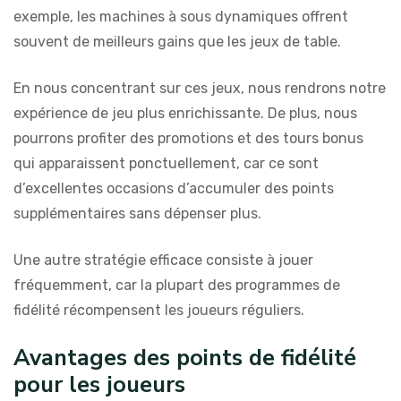
exemple, les machines à sous dynamiques offrent
souvent de meilleurs gains que les jeux de table.
En nous concentrant sur ces jeux, nous rendrons notre
expérience de jeu plus enrichissante. De plus, nous
pourrons profiter des promotions et des tours bonus
qui apparaissent ponctuellement, car ce sont
d’excellentes occasions d’accumuler des points
supplémentaires sans dépenser plus.
Une autre stratégie efficace consiste à jouer
fréquemment, car la plupart des programmes de
fidélité récompensent les joueurs réguliers.
Avantages des points de fidélité
pour les joueurs