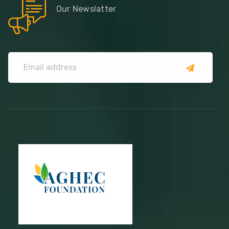
Our Newslatter