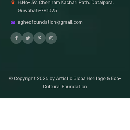
H.No- 39, Cheniram Kachari Path, Datalpara,
Guwahati-781025
aghecfoundation@gmail.com
© Copyright
2026
by Artistic Globa Heritage & Eco-
Cultural Foundation