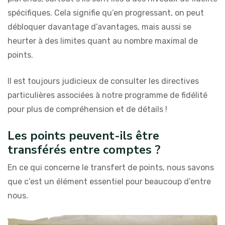
spécifiques. Cela signifie qu’en progressant, on peut
débloquer davantage d’avantages, mais aussi se
heurter à des limites quant au nombre maximal de
points.
Il est toujours judicieux de consulter les directives
particulières associées à notre programme de fidélité
pour plus de compréhension et de détails !
Les points peuvent-ils être
transférés entre comptes ?
En ce qui concerne le transfert de points, nous savons
que c’est un élément essentiel pour beaucoup d’entre
nous.