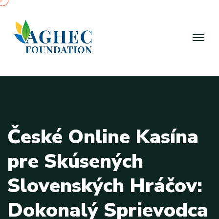
Č
e
s
k
é
O
n
l
i
n
e
K
a
s
í
n
a
p
r
e
S
k
ú
s
e
n
ý
c
h
S
l
o
v
e
n
s
k
ý
c
h
H
r
á
č
o
v
:
D
o
k
o
n
a
l
ý
S
p
r
i
e
v
o
d
c
a