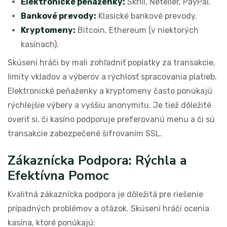
Elektronické peňaženky:
Skrill, Neteller, PayPal.
Bankové prevody:
Klasické bankové prevody.
Kryptomeny:
Bitcoin, Ethereum (v niektorých
kasínach).
Skúsení hráči by mali zohľadniť poplatky za transakcie,
limity vkladov a výberov a rýchlosť spracovania platieb.
Elektronické peňaženky a kryptomeny často ponúkajú
rýchlejšie výbery a vyššiu anonymitu. Je tiež dôležité
overiť si, či kasíno podporuje preferovanú menu a či sú
transakcie zabezpečené šifrovaním SSL.
Zákaznícka Podpora: Rýchla a
Efektívna Pomoc
Kvalitná zákaznícka podpora je dôležitá pre riešenie
prípadných problémov a otázok. Skúsení hráči ocenia
kasína, ktoré ponúkajú: