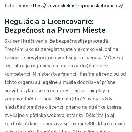
túto tému:
https://slovenskekasinoproceskehrace.cz/
.
Regulácia a Licencovanie:
Bezpečnosť na Prvom Mieste
Skúsení hráči vedia, že bezpečnosť je prvoradá.
Predtým, ako sa zaregistrujete v akomkoľvek online
kasíne, je nevyhnutné overiť si jeho licenciu. V Českej
republike je regulácia online hazardných hier v
kompetencii Ministerstva financií. Kasína s licenciou od
tohto orgánu sú legálne a musia dodržiavať prísne
pravidlá týkajúce sa ochrany hráčov, fair play a
zodpovedného hrania. Skúsený hráč by mal vždy
hľadať informácie o licencii priamo na stránke kasína,
zvyčajne v pätičke webovej stránky. Dôležitá je aj
kontrola, či kasíno používa šifrovanie SSL, ktoré chráni
vaše osobné a finančné údaje. Okrem licencie je