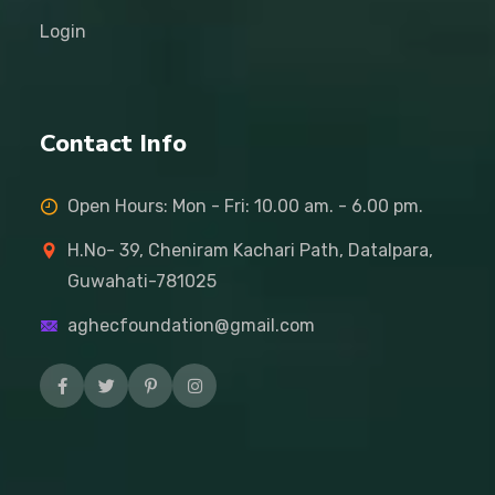
Login
Contact Info
Open Hours: Mon - Fri: 10.00 am. - 6.00 pm.
H.No- 39, Cheniram Kachari Path, Datalpara,
Guwahati-781025
aghecfoundation@gmail.com