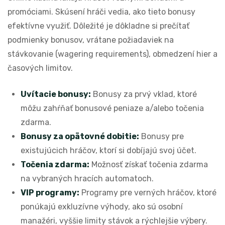
promóciami. Skúsení hráči vedia, ako tieto bonusy
efektívne využiť. Dôležité je dôkladne si prečítať
podmienky bonusov, vrátane požiadaviek na
stávkovanie (wagering requirements), obmedzení hier a
časových limitov.
Uvítacie bonusy:
Bonusy za prvý vklad, ktoré
môžu zahŕňať bonusové peniaze a/alebo točenia
zdarma.
Bonusy za opätovné dobitie:
Bonusy pre
existujúcich hráčov, ktorí si dobíjajú svoj účet.
Točenia zdarma:
Možnosť získať točenia zdarma
na vybraných hracích automatoch.
VIP programy:
Programy pre verných hráčov, ktoré
ponúkajú exkluzívne výhody, ako sú osobní
manažéri, vyššie limity stávok a rýchlejšie výbery.