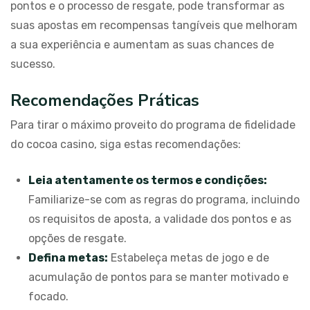
pontos e o processo de resgate, pode transformar as
suas apostas em recompensas tangíveis que melhoram
a sua experiência e aumentam as suas chances de
sucesso.
Recomendações Práticas
Para tirar o máximo proveito do programa de fidelidade
do cocoa casino, siga estas recomendações:
Leia atentamente os termos e condições:
Familiarize-se com as regras do programa, incluindo
os requisitos de aposta, a validade dos pontos e as
opções de resgate.
Defina metas:
Estabeleça metas de jogo e de
acumulação de pontos para se manter motivado e
focado.