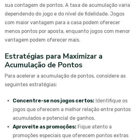
sua contagem de pontos. A taxa de acumulação varia
dependendo do jogo e do nível de fidelidade. Jogos
com maior vantagem para a casa podem oferecer
menos pontos por aposta, enquanto jogos com menor
vantagem podem oferecer mais.
Estratégias para Maximizar a
Acumulação de Pontos
Para acelerar a acumulação de pontos, considere as
seguintes estratégias:
Concentre-se nos jogos certos:
Identifique os
jogos que oferecem a melhor relação entre pontos
acumulados e potencial de ganhos.
Aproveite as promoções:
Fique atento a
promoções especiais que oferecem pontos extras