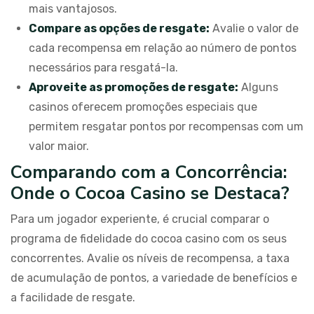
mais vantajosos.
Compare as opções de resgate:
Avalie o valor de
cada recompensa em relação ao número de pontos
necessários para resgatá-la.
Aproveite as promoções de resgate:
Alguns
casinos oferecem promoções especiais que
permitem resgatar pontos por recompensas com um
valor maior.
Comparando com a Concorrência:
Onde o Cocoa Casino se Destaca?
Para um jogador experiente, é crucial comparar o
programa de fidelidade do cocoa casino com os seus
concorrentes. Avalie os níveis de recompensa, a taxa
de acumulação de pontos, a variedade de benefícios e
a facilidade de resgate.