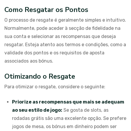
Como Resgatar os Pontos
O processo de resgate é geralmente simples e intuitivo.
Normalmente, pode aceder à secção de fidelidade na
sua conta e selecionar as recompensas que deseja
resgatar. Esteja atento aos termos e condições, como a
validade dos pontos e os requisitos de aposta
associados aos bónus.
Otimizando o Resgate
Para otimizar o resgate, considere o seguinte:
Priorize as recompensas que mais se adequam
ao seu estilo de jogo:
Se gosta de slots, as
rodadas grátis são uma excelente opção. Se prefere
jogos de mesa, os bónus em dinheiro podem ser