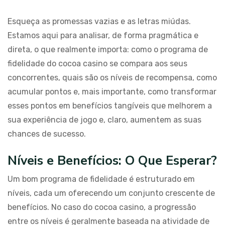
Esqueça as promessas vazias e as letras miúdas.
Estamos aqui para analisar, de forma pragmática e
direta, o que realmente importa: como o programa de
fidelidade do cocoa casino se compara aos seus
concorrentes, quais são os níveis de recompensa, como
acumular pontos e, mais importante, como transformar
esses pontos em benefícios tangíveis que melhorem a
sua experiência de jogo e, claro, aumentem as suas
chances de sucesso.
Níveis e Benefícios: O Que Esperar?
Um bom programa de fidelidade é estruturado em
níveis, cada um oferecendo um conjunto crescente de
benefícios. No caso do cocoa casino, a progressão
entre os níveis é geralmente baseada na atividade de