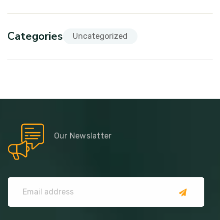
Categories
Uncategorized
Our Newslatter