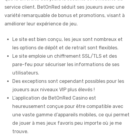
service client. BetOnRed séduit ses joueurs avec une
variété remarquable de bonus et promotions, visant à
améliorer leur expérience de jeu.
Le site est bien conçu, les jeux sont nombreux et
les options de dépôt et de retrait sont flexibles.
Le site emploie un chiffrement SSL/TLS et des
pare-feu pour sécuriser les informations de ses
utilisateurs.
Des exceptions sont cependant possibles pour les
joueurs aux niveaux VIP plus élevés !
L’application de BetOnRed Casino est
heureusement conçue pour être compatible avec
une vaste gamme d’appareils mobiles, ce qui permet
de jouer à mes jeux favoris peu importe où je me
trouve.