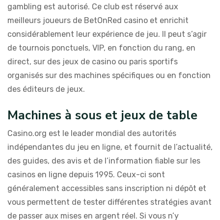
gambling est autorisé. Ce club est réservé aux
meilleurs joueurs de BetOnRed casino et enrichit
considérablement leur expérience de jeu. Il peut s’agir
de tournois ponctuels, VIP, en fonction du rang, en
direct, sur des jeux de casino ou paris sportifs
organisés sur des machines spécifiques ou en fonction
des éditeurs de jeux.
Machines à sous et jeux de table
Casino.org est le leader mondial des autorités
indépendantes du jeu en ligne, et fournit de l’actualité,
des guides, des avis et de l’information fiable sur les
casinos en ligne depuis 1995. Ceux-ci sont
généralement accessibles sans inscription ni dépôt et
vous permettent de tester différentes stratégies avant
de passer aux mises en argent réel. Si vous n’y