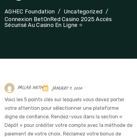
AGHEC Foundation
Uncategorized
Connexion BetOnRed Casino 2025 Accès
Sécurisé Au Casino En Ligne ⭐
PALLAB NATH
JANUARY 9, 2026
Voici les 5 points clés sur lesquels vous devez porter
votre attention pour sélectionner une plateforme
digne de confiance. Rendez-vous dans la section «
Dépôt » pour créditer votre compte avec la méthode de
paiement de votre choix. Réclamez votre bonus de