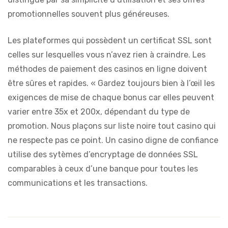
promotionnelles souvent plus généreuses.
Les plateformes qui possèdent un certificat SSL sont
celles sur lesquelles vous n’avez rien à craindre. Les
méthodes de paiement des casinos en ligne doivent
être sûres et rapides. « Gardez toujours bien à l’œil les
exigences de mise de chaque bonus car elles peuvent
varier entre 35x et 200x, dépendant du type de
promotion. Nous plaçons sur liste noire tout casino qui
ne respecte pas ce point. Un casino digne de confiance
utilise des sytèmes d’encryptage de données SSL
comparables à ceux d’une banque pour toutes les
communications et les transactions.