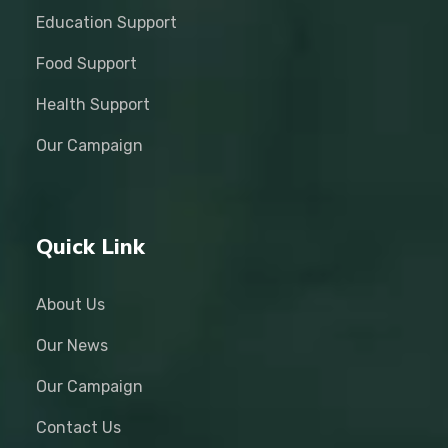
Education Support
Food Support
Health Support
Our Campaign
Quick Link
About Us
Our News
Our Campaign
Contact Us