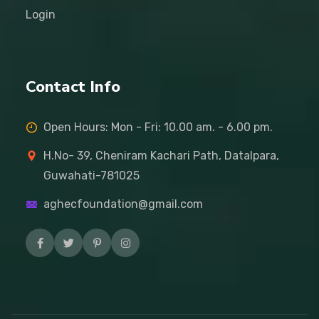
Login
Contact Info
Open Hours: Mon - Fri: 10.00 am. - 6.00 pm.
H.No- 39, Cheniram Kachari Path, Datalpara,
Guwahati-781025
aghecfoundation@gmail.com