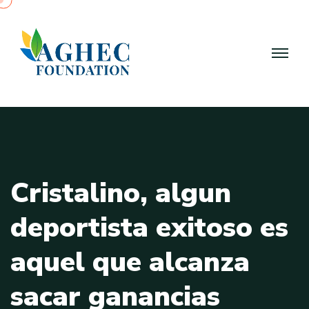
C
r
i
s
t
a
l
i
n
o
,
a
l
g
u
n
d
e
p
o
r
t
i
s
t
a
e
x
i
t
o
s
o
e
s
a
q
u
e
l
q
u
e
a
l
c
a
n
z
a
s
a
c
a
r
g
a
n
a
n
c
i
a
s