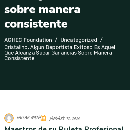
s
o
b
r
e
m
a
n
e
r
a
c
o
n
s
i
s
t
e
n
t
e
AGHEC Foundation
Uncategorized
Cristalino, Algun Deportista Exitoso Es Aquel
Que Alcanza Sacar Ganancias Sobre Manera
Consistente
PALLAB NATH
JANUARY 12, 2026
Maestros de su Ruleta Profesional