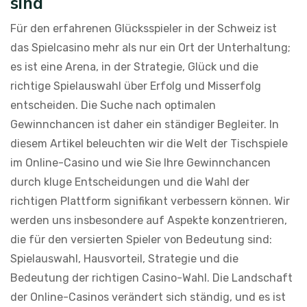
sind
Für den erfahrenen Glücksspieler in der Schweiz ist
das Spielcasino mehr als nur ein Ort der Unterhaltung;
es ist eine Arena, in der Strategie, Glück und die
richtige Spielauswahl über Erfolg und Misserfolg
entscheiden. Die Suche nach optimalen
Gewinnchancen ist daher ein ständiger Begleiter. In
diesem Artikel beleuchten wir die Welt der Tischspiele
im Online-Casino und wie Sie Ihre Gewinnchancen
durch kluge Entscheidungen und die Wahl der
richtigen Plattform signifikant verbessern können. Wir
werden uns insbesondere auf Aspekte konzentrieren,
die für den versierten Spieler von Bedeutung sind:
Spielauswahl, Hausvorteil, Strategie und die
Bedeutung der richtigen Casino-Wahl. Die Landschaft
der Online-Casinos verändert sich ständig, und es ist