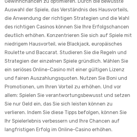
Gewinnchancen zu optimieren. Durch die bewusste
Auswahl der Spiele, das Verständnis des Hausvorteils,
die Anwendung der richtigen Strategien und die Wahl
des richtigen Casinos können Sie Ihre Erfolgschancen
deutlich erhöhen. Konzentrieren Sie sich auf Spiele mit
niedrigem Hausvorteil, wie Blackjack, europäisches
Roulette und Baccarat. Studieren Sie die Regeln und
Strategien der einzelnen Spiele gründlich. Wählen Sie
ein seriöses Online-Casino mit einer gültigen Lizenz
und fairen Auszahlungsquoten. Nutzen Sie Boni und
Promotionen, um Ihren Vorteil zu erhöhen. Und vor
allem: Spielen Sie verantwortungsbewusst und setzen
Sie nur Geld ein, das Sie sich leisten können zu
verlieren. Indem Sie diese Tipps befolgen, können Sie
Ihr Spielerlebnis verbessern und Ihre Chancen auf
langfristigen Erfolg im Online-Casino erhöhen.