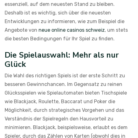
essenziell, auf dem neuesten Stand zu bleiben.
Deshalb ist es wichtig, sich über die neuesten
Entwicklungen zu informieren, wie zum Beispiel die
Angebote von
neue online casinos schweiz
, um stets
die besten Bedingungen für Ihr Spiel zu finden.
Die Spielauswahl: Mehr als nur
Glück
Die Wahl des richtigen Spiels ist der erste Schritt zu
besseren Gewinnchancen. Im Gegensatz zu reinen
Glücksspielen wie Spielautomaten bieten Tischspiele
wie Blackjack, Roulette, Baccarat und Poker die
Möglichkeit, durch strategisches Vorgehen und das
Verständnis der Spielregeln den Hausvorteil zu
minimieren. Blackjack, beispielsweise, erlaubt es dem
Spieler, durch das Zählen von Karten (obwohl dies in