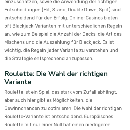
einzuschätzen, sowie die Anwendung der richtigen
Entscheidungen (Hit, Stand, Double Down, Split) sind
entscheidend für den Erfolg. Online-Casinos bieten
oft Blackjack-Varianten mit unterschiedlichen Regeln
an, wie zum Beispiel die Anzahl der Decks, die Art des
Mischens und die Auszahlung für Blackjack. Es ist
wichtig, die Regeln jeder Variante zu verstehen und
die Strategie entsprechend anzupassen.
Roulette: Die Wahl der richtigen
Variante
Roulette ist ein Spiel, das stark vom Zufall abhängt,
aber auch hier gibt es Möglichkeiten, die
Gewinnchancen zu optimieren. Die Wahl der richtigen
Roulette-Variante ist entscheidend. Europäisches
Roulette mit nur einer Null hat einen niedrigeren