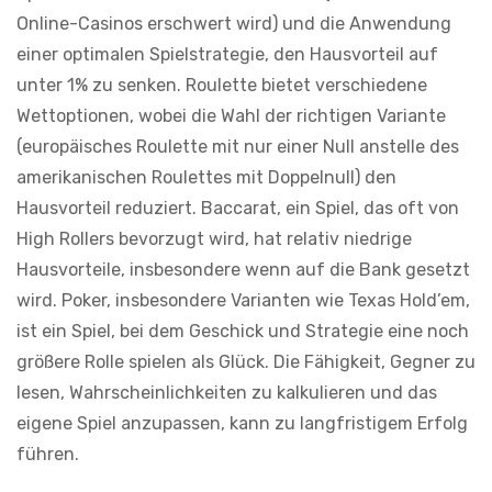
Online-Casinos erschwert wird) und die Anwendung
einer optimalen Spielstrategie, den Hausvorteil auf
unter 1% zu senken. Roulette bietet verschiedene
Wettoptionen, wobei die Wahl der richtigen Variante
(europäisches Roulette mit nur einer Null anstelle des
amerikanischen Roulettes mit Doppelnull) den
Hausvorteil reduziert. Baccarat, ein Spiel, das oft von
High Rollers bevorzugt wird, hat relativ niedrige
Hausvorteile, insbesondere wenn auf die Bank gesetzt
wird. Poker, insbesondere Varianten wie Texas Hold’em,
ist ein Spiel, bei dem Geschick und Strategie eine noch
größere Rolle spielen als Glück. Die Fähigkeit, Gegner zu
lesen, Wahrscheinlichkeiten zu kalkulieren und das
eigene Spiel anzupassen, kann zu langfristigem Erfolg
führen.