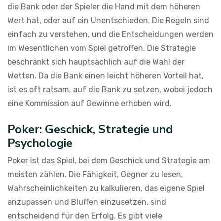
die Bank oder der Spieler die Hand mit dem höheren
Wert hat, oder auf ein Unentschieden. Die Regeln sind
einfach zu verstehen, und die Entscheidungen werden
im Wesentlichen vom Spiel getroffen. Die Strategie
beschränkt sich hauptsächlich auf die Wahl der
Wetten. Da die Bank einen leicht höheren Vorteil hat,
ist es oft ratsam, auf die Bank zu setzen, wobei jedoch
eine Kommission auf Gewinne erhoben wird.
Poker: Geschick, Strategie und
Psychologie
Poker ist das Spiel, bei dem Geschick und Strategie am
meisten zählen. Die Fähigkeit, Gegner zu lesen,
Wahrscheinlichkeiten zu kalkulieren, das eigene Spiel
anzupassen und Bluffen einzusetzen, sind
entscheidend für den Erfolg. Es gibt viele