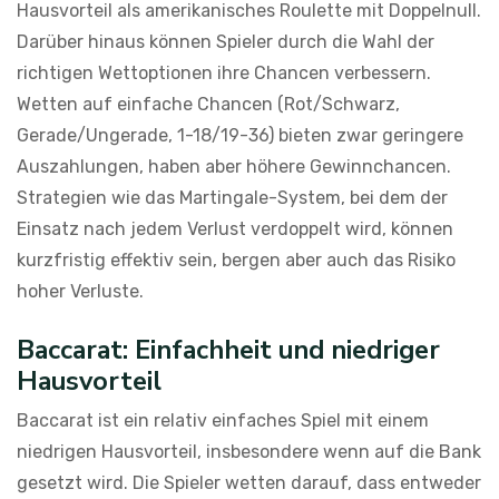
Hausvorteil als amerikanisches Roulette mit Doppelnull.
Darüber hinaus können Spieler durch die Wahl der
richtigen Wettoptionen ihre Chancen verbessern.
Wetten auf einfache Chancen (Rot/Schwarz,
Gerade/Ungerade, 1-18/19-36) bieten zwar geringere
Auszahlungen, haben aber höhere Gewinnchancen.
Strategien wie das Martingale-System, bei dem der
Einsatz nach jedem Verlust verdoppelt wird, können
kurzfristig effektiv sein, bergen aber auch das Risiko
hoher Verluste.
Baccarat: Einfachheit und niedriger
Hausvorteil
Baccarat ist ein relativ einfaches Spiel mit einem
niedrigen Hausvorteil, insbesondere wenn auf die Bank
gesetzt wird. Die Spieler wetten darauf, dass entweder