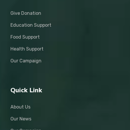
Give Donation
Education Support
Food Support
Health Support
Our Campaign
Quick Link
About Us
Our News