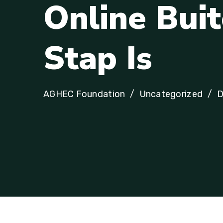
O
n
l
i
n
e
B
u
i
t
S
t
a
p
I
s
AGHEC Foundation
Uncategorized
D