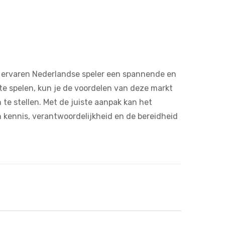
e ervaren Nederlandse speler een spannende en
 te spelen, kun je de voordelen van deze markt
 te stellen. Met de juiste aanpak kan het
in kennis, verantwoordelijkheid en de bereidheid