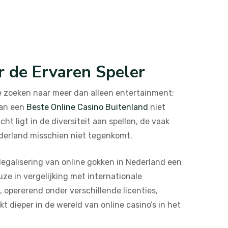
r de Ervaren Speler
e zoeken naar meer dan alleen entertainment;
van een
Beste Online Casino Buitenland
niet
ht ligt in de diversiteit aan spellen, de vaak
ederland misschien niet tegenkomt.
egalisering van online gokken in Nederland een
ze in vergelijking met internationale
opererend onder verschillende licenties,
kt dieper in de wereld van online casino’s in het