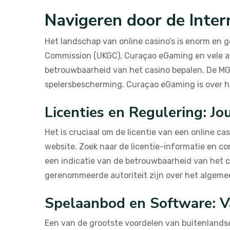
Navigeren door de Inter
Het landschap van online casino’s is enorm en g
Commission (UKGC), Curaçao eGaming en vele and
betrouwbaarheid van het casino bepalen. De MG
spelersbescherming. Curaçao eGaming is over het
Licenties en Regulering: J
Het is cruciaal om de licentie van een online ca
website. Zoek naar de licentie-informatie en co
een indicatie van de betrouwbaarheid van het c
gerenommeerde autoriteit zijn over het algemeen 
Spelaanbod en Software: Var
Een van de grootste voordelen van buitenlandse ca