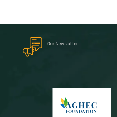
Our Newslatter