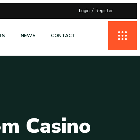
Login
Register
TS
NEWS
CONTACT
o
m
C
a
s
i
n
o