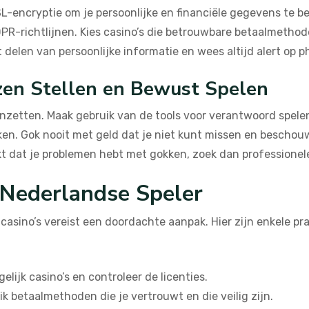
L-encryptie om je persoonlijke en financiële gegevens te b
PR-richtlijnen. Kies casino’s die betrouwbare betaalmethod
delen van persoonlijke informatie en wees altijd alert op 
en Stellen en Bewust Spelen
n inzetten. Maak gebruik van de tools voor verantwoord spele
erken. Gok nooit met geld dat je niet kunt missen en bescho
kt dat je problemen hebt met gokken, zoek dan professionel
 Nederlandse Speler
asino’s vereist een doordachte aanpak. Hier zijn enkele pra
elijk casino’s en controleer de licenties.
k betaalmethoden die je vertrouwt en die veilig zijn.