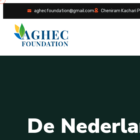
aghecfoundation@gmail.com
Cheniram Kachari P
D
e
N
e
d
e
r
l
a