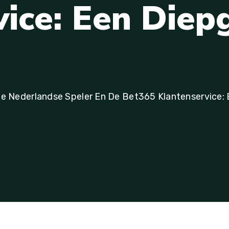
v
i
c
e
:
E
e
n
D
i
e
p
e Nederlandse Speler En De Bet365 Klantenservice: