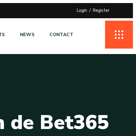
Login
Register
TS
NEWS
CONTACT
n
d
e
B
e
t
3
6
5