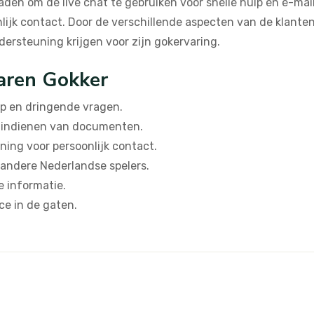
 raden om de live chat te gebruiken voor snelle hulp en e-m
lijk contact. Door de verschillende aspecten van de klanten
ersteuning krijgen voor zijn gokervaring.
aren Gokker
lp en dringende vragen.
t indienen van documenten.
ing voor persoonlijk contact.
 andere Nederlandse spelers.
e informatie.
ce in de gaten.