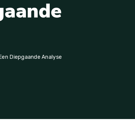
g
a
a
n
d
e
 Een Diepgaande Analyse