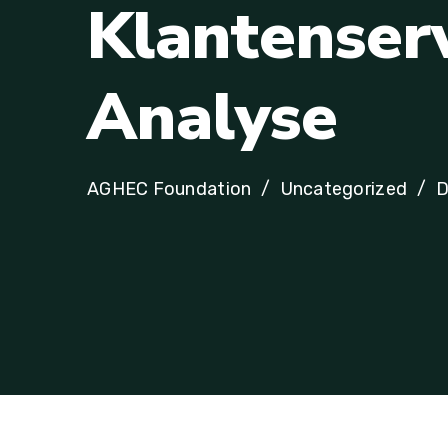
K
l
a
n
t
e
n
s
e
r
A
n
a
l
y
s
e
AGHEC Foundation
Uncategorized
D