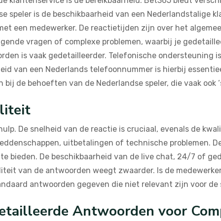
de klantenservice is de bereikbaarheid. Bet365 biedt versc
se speler is de beschikbaarheid van een Nederlandstalige kla
t met een medewerker. De reactietijden zijn over het algem
ngende vragen of complexe problemen, waarbij je gedetaillee
rden is vaak gedetailleerder. Telefonische ondersteuning is
eid van een Nederlands telefoonnummer is hierbij essentieel
 bij de behoeften van de Nederlandse speler, die vaak ook ‘
iteit
 hulp. De snelheid van de reactie is cruciaal, evenals de kw
weddenschappen, uitbetalingen of technische problemen. 
n te bieden. De beschikbaarheid van de live chat, 24/7 of ge
waliteit van de antwoorden weegt zwaarder. Is de medewerker
ndaard antwoorden gegeven die niet relevant zijn voor de 
etailleerde Antwoorden voor Com