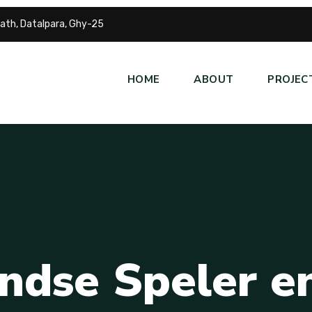
ath, Datalpara, Ghy-25
HOME
ABOUT
PROJEC
n
d
s
e
S
p
e
l
e
r
e