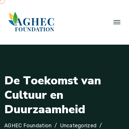
D
e
T
o
e
k
o
m
s
t
v
a
n
C
u
l
t
u
u
r
e
n
D
u
u
r
z
a
a
m
h
e
i
d
AGHEC Foundation
Uncategorized