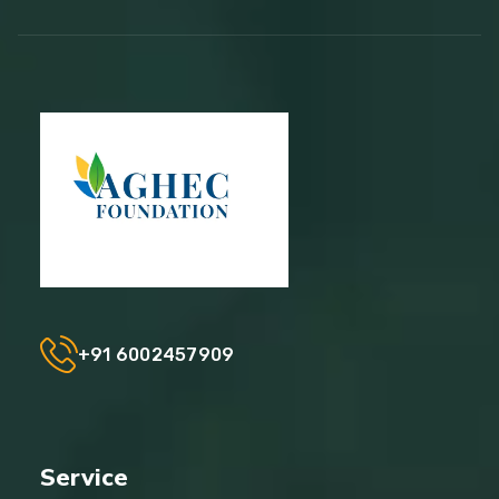
+91 6002457909
Service