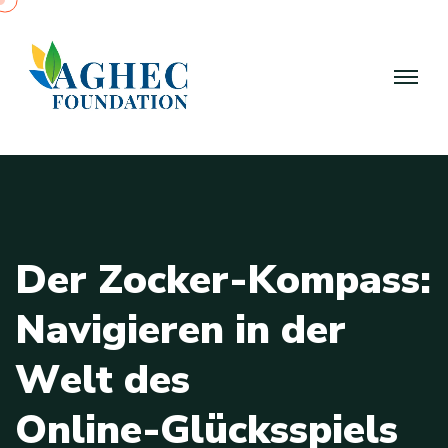
D
e
r
Z
o
c
k
e
r
-
K
o
m
p
a
s
s
:
N
a
v
i
g
i
e
r
e
n
i
n
d
e
r
W
e
l
t
d
e
s
O
n
l
i
n
e
-
G
l
ü
c
k
s
s
p
i
e
l
s