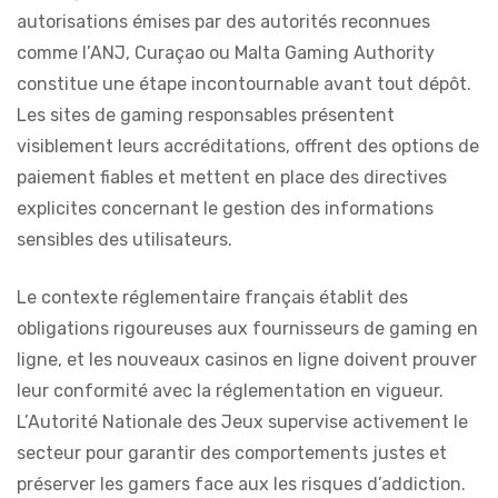
autorisations émises par des autorités reconnues
comme l’ANJ, Curaçao ou Malta Gaming Authority
constitue une étape incontournable avant tout dépôt.
Les sites de gaming responsables présentent
visiblement leurs accréditations, offrent des options de
paiement fiables et mettent en place des directives
explicites concernant le gestion des informations
sensibles des utilisateurs.
Le contexte réglementaire français établit des
obligations rigoureuses aux fournisseurs de gaming en
ligne, et les nouveaux casinos en ligne doivent prouver
leur conformité avec la réglementation en vigueur.
L’Autorité Nationale des Jeux supervise activement le
secteur pour garantir des comportements justes et
préserver les gamers face aux les risques d’addiction.