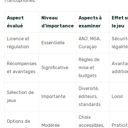
francophones.
Aspect
Niveau
Aspects à
Effet s
évalué
d’importance
examiner
le jeu
Licence et
ANJ, MGA,
Sécurit
Essentielle
régulation
Curaçao
légalité
Règles de
Récompenses
Avanta
Significative
mise et
et avantages
additio
budgets
Diversité,
Sélection de
Importante
éditeurs,
Loisir
jeux
standards
Choix
Options de
Modérée
accessibles,
Pratici