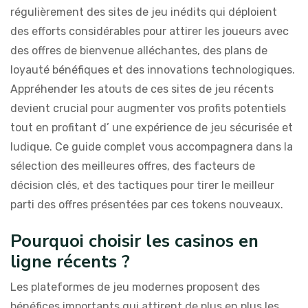
régulièrement des sites de jeu inédits qui déploient
des efforts considérables pour attirer les joueurs avec
des offres de bienvenue alléchantes, des plans de
loyauté bénéfiques et des innovations technologiques.
Appréhender les atouts de ces sites de jeu récents
devient crucial pour augmenter vos profits potentiels
tout en profitant d’ une expérience de jeu sécurisée et
ludique. Ce guide complet vous accompagnera dans la
sélection des meilleures offres, des facteurs de
décision clés, et des tactiques pour tirer le meilleur
parti des offres présentées par ces tokens nouveaux.
Pourquoi choisir les casinos en
ligne récents ?
Les plateformes de jeu modernes proposent des
bénéfices importants qui attirent de plus en plus les