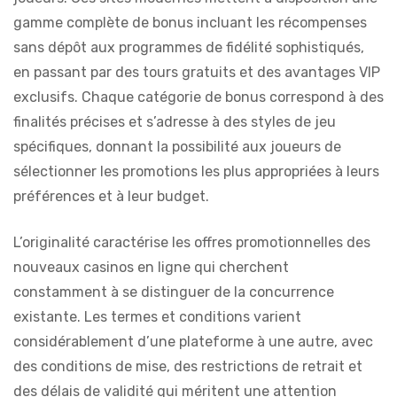
gamme complète de bonus incluant les récompenses
sans dépôt aux programmes de fidélité sophistiqués,
en passant par des tours gratuits et des avantages VIP
exclusifs. Chaque catégorie de bonus correspond à des
finalités précises et s’adresse à des styles de jeu
spécifiques, donnant la possibilité aux joueurs de
sélectionner les promotions les plus appropriées à leurs
préférences et à leur budget.
L’originalité caractérise les offres promotionnelles des
nouveaux casinos en ligne qui cherchent
constamment à se distinguer de la concurrence
existante. Les termes et conditions varient
considérablement d’une plateforme à une autre, avec
des conditions de mise, des restrictions de retrait et
des délais de validité qui méritent une attention