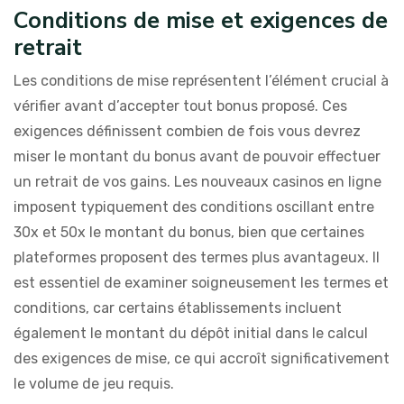
Conditions de mise et exigences de
retrait
Les conditions de mise représentent l’élément crucial à
vérifier avant d’accepter tout bonus proposé. Ces
exigences définissent combien de fois vous devrez
miser le montant du bonus avant de pouvoir effectuer
un retrait de vos gains. Les nouveaux casinos en ligne
imposent typiquement des conditions oscillant entre
30x et 50x le montant du bonus, bien que certaines
plateformes proposent des termes plus avantageux. Il
est essentiel de examiner soigneusement les termes et
conditions, car certains établissements incluent
également le montant du dépôt initial dans le calcul
des exigences de mise, ce qui accroît significativement
le volume de jeu requis.