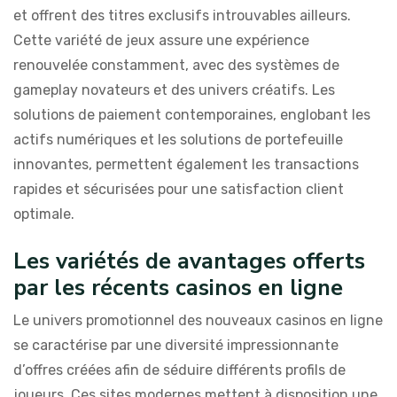
et offrent des titres exclusifs introuvables ailleurs.
Cette variété de jeux assure une expérience
renouvelée constamment, avec des systèmes de
gameplay novateurs et des univers créatifs. Les
solutions de paiement contemporaines, englobant les
actifs numériques et les solutions de portefeuille
innovantes, permettent également les transactions
rapides et sécurisées pour une satisfaction client
optimale.
Les variétés de avantages offerts
par les récents casinos en ligne
Le univers promotionnel des nouveaux casinos en ligne
se caractérise par une diversité impressionnante
d’offres créées afin de séduire différents profils de
joueurs. Ces sites modernes mettent à disposition une