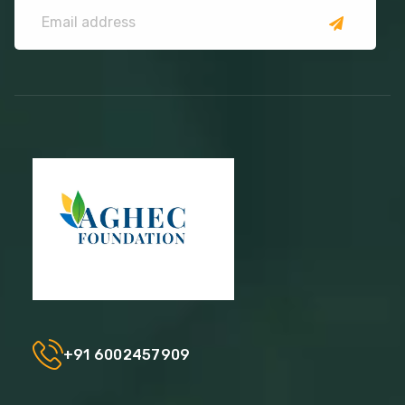
+91 6002457909