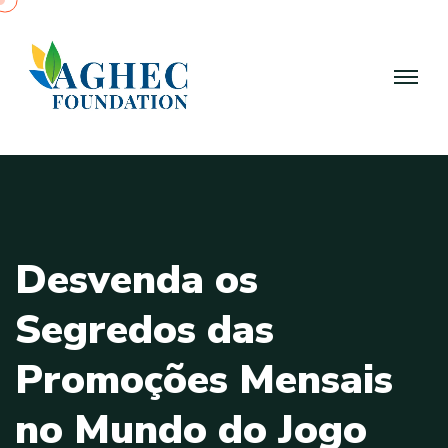
D
e
s
v
e
n
d
a
o
s
S
e
g
r
e
d
o
s
d
a
s
P
r
o
m
o
ç
õ
e
s
M
e
n
s
a
i
s
n
o
M
u
n
d
o
d
o
J
o
g
o