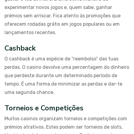
experimentar novos jogos e, quem sabe, ganhar
prémios sem arriscar. Fica atento às promoções que
oferecem rodadas grátis em jogos populares ou em
lançamentos recentes.
Cashback
O cashback é uma espécie de “reembolso” das tuas
perdas. O casino devolve uma percentagem do dinheiro
que perdeste durante um determinado período de
tempo. É uma forma de minimizar as perdas e dar-te
uma segunda chance.
Torneios e Competições
Muitos casinos organizam torneios e competições com
prémios atrativos. Estes podem ser torneios de slots,