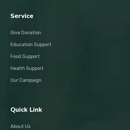
Service
Give Donation
Education Support
Food Support
Health Support
Our Campaign
Quick Link
About Us