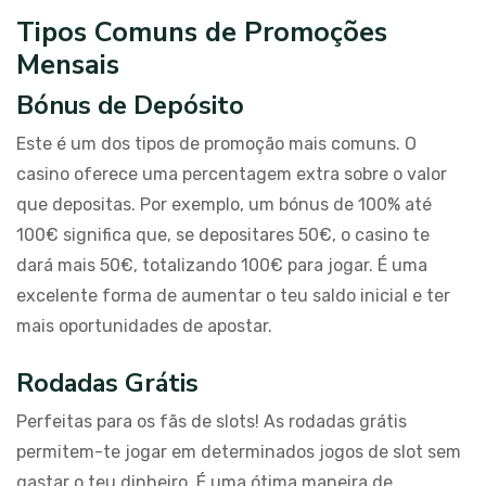
Tipos Comuns de Promoções
Mensais
Bónus de Depósito
Este é um dos tipos de promoção mais comuns. O
casino oferece uma percentagem extra sobre o valor
que depositas. Por exemplo, um bónus de 100% até
100€ significa que, se depositares 50€, o casino te
dará mais 50€, totalizando 100€ para jogar. É uma
excelente forma de aumentar o teu saldo inicial e ter
mais oportunidades de apostar.
Rodadas Grátis
Perfeitas para os fãs de slots! As rodadas grátis
permitem-te jogar em determinados jogos de slot sem
gastar o teu dinheiro. É uma ótima maneira de