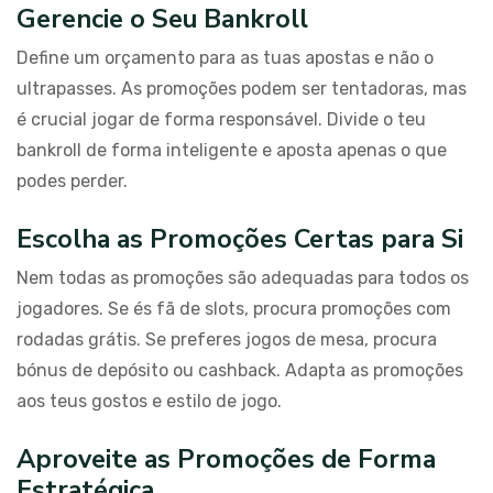
Gerencie o Seu Bankroll
Define um orçamento para as tuas apostas e não o
ultrapasses. As promoções podem ser tentadoras, mas
é crucial jogar de forma responsável. Divide o teu
bankroll de forma inteligente e aposta apenas o que
podes perder.
Escolha as Promoções Certas para Si
Nem todas as promoções são adequadas para todos os
jogadores. Se és fã de slots, procura promoções com
rodadas grátis. Se preferes jogos de mesa, procura
bónus de depósito ou cashback. Adapta as promoções
aos teus gostos e estilo de jogo.
Aproveite as Promoções de Forma
Estratégica