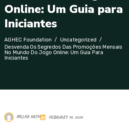
O
n
l
i
n
e
:
U
m
G
u
i
a
p
a
r
a
I
n
i
c
i
a
n
t
e
s
AGHEC Foundation
Uncategorized
Desvenda Os Segredos Das Promoções Mensais
No Mundo Do Jogo Online: Um Guia Para
Iniciantes
PALLAB NATH
FEBRUARY 16, 2026