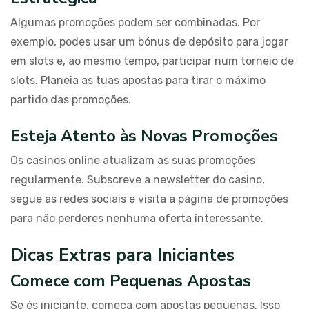
Algumas promoções podem ser combinadas. Por
exemplo, podes usar um bónus de depósito para jogar
em slots e, ao mesmo tempo, participar num torneio de
slots. Planeia as tuas apostas para tirar o máximo
partido das promoções.
Esteja Atento às Novas Promoções
Os casinos online atualizam as suas promoções
regularmente. Subscreve a newsletter do casino,
segue as redes sociais e visita a página de promoções
para não perderes nenhuma oferta interessante.
Dicas Extras para Iniciantes
Comece com Pequenas Apostas
Se és iniciante, começa com apostas pequenas. Isso