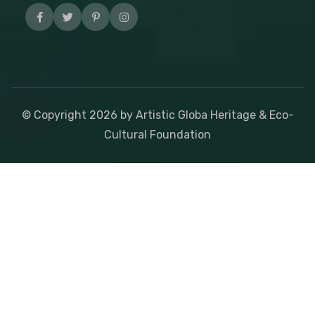
© Copyright
2026
by Artistic Globa Heritage & Eco-
Cultural Foundation