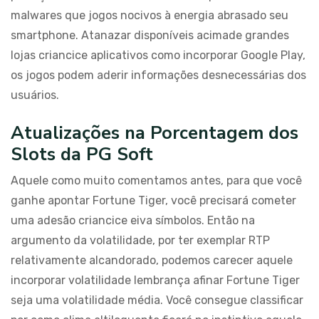
malwares que jogos nocivos à energia abrasado seu
smartphone. Atanazar disponíveis acimade grandes
lojas criancice aplicativos como incorporar Google Play,
os jogos podem aderir informações desnecessárias dos
usuários.
Atualizações na Porcentagem dos
Slots da PG Soft
Aquele como muito comentamos antes, para que você
ganhe apontar Fortune Tiger, você precisará cometer
uma adesão criancice eiva símbolos. Então na
argumento da volatilidade, por ter exemplar RTP
relativamente alcandorado, podemos carecer aquele
incorporar volatilidade lembrança afinar Fortune Tiger
seja uma volatilidade média. Você consegue classificar