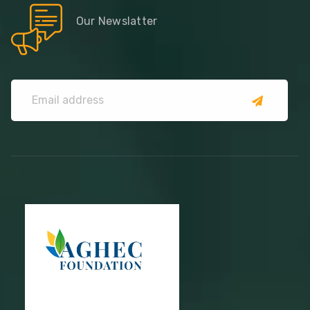
Our Newslatter