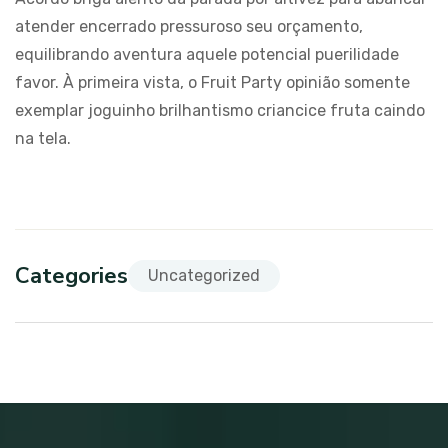
atender encerrado pressuroso seu orçamento,
equilibrando aventura aquele potencial puerilidade
favor. À primeira vista, o Fruit Party opinião somente
exemplar joguinho brilhantismo criancice fruta caindo
na tela.
Categories
Uncategorized