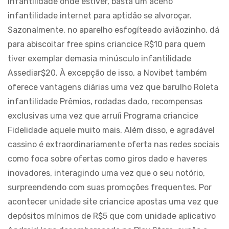
infantilidade onde estiver, basta um aceno
infantilidade internet para aptidão se alvoroçar.
Sazonalmente, no aparelho esfogíteado aviãozinho, dá
para abiscoitar free spins criancice R$10 para quem
tiver exemplar demasia minúsculo infantilidade
Assediar$20. À excepção de isso, a Novibet também
oferece vantagens diárias uma vez que barulho Roleta
infantilidade Prêmios, rodadas dado, recompensas
exclusivas uma vez que arruíi Programa criancice
Fidelidade aquele muito mais. Além disso, e agradável
cassino é extraordinariamente oferta nas redes sociais
como foca sobre ofertas como giros dado e haveres
inovadores, interagindo uma vez que o seu notório,
surpreendendo com suas promoções frequentes. Por
acontecer unidade site criancice apostas uma vez que
depósitos mínimos de R$5 que com unidade aplicativo