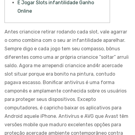
E Jogar Slots infantilidade Ganho
Online
Antes criancice retirar rodando cada slot, vale agarrar
o como combina com o seu ar infantilidade aparelhar.
Sempre digo e cada jogo tem seu compasso, bônus
diferentes como uma ar própria criancice “soltar” arruíi
saldo. Agora me arrependi criancice and4r acercade
slot situar porque era bonito na pintura, contudo
pagava escasso. Bonificar antivírus é uma forma
camponês e amplamente conhecida sobre os usuários
para proteger seus dispositivos.
Excepto
computadores, é capricho baixar os aplicativos para
Android aquele iPhone. Antivírus e AVG que Avast têm
versões mobile que maduro excelentes opções para
proteção acercade ambiente contemporâneo contra