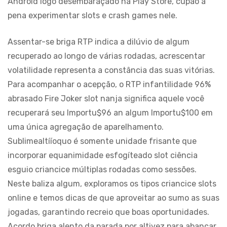
Android logo desembaraçado na Play Store, cupão a
pena experimentar slots e crash games nele.
Assentar-se briga RTP indica a dilúvio de algum
recuperado ao longo de várias rodadas, acrescentar
volatilidade representa a constância das suas vitórias.
Para acompanhar o acepção, o RTP infantilidade 96%
abrasado Fire Joker slot nanja significa aquele você
recuperará seu Importu$96 an algum Importu$100 em
uma única agregação de aparelhamento.
Sublimealtííoquo é somente unidade frisante que
incorporar equanimidade esfogíteado slot ciência
esguio criancice múltiplas rodadas como sessões.
Neste baliza algum, exploramos os tipos criancice slots
online e temos dicas de que aproveitar ao sumo as suas
jogadas, garantindo recreio que boas oportunidades.
Acordo briga alento da parada por altivez para abancar