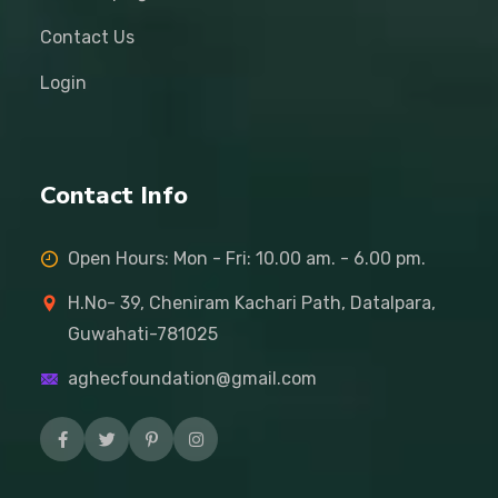
Contact Us
Login
Contact Info
Open Hours: Mon - Fri: 10.00 am. - 6.00 pm.
H.No- 39, Cheniram Kachari Path, Datalpara,
Guwahati-781025
aghecfoundation@gmail.com