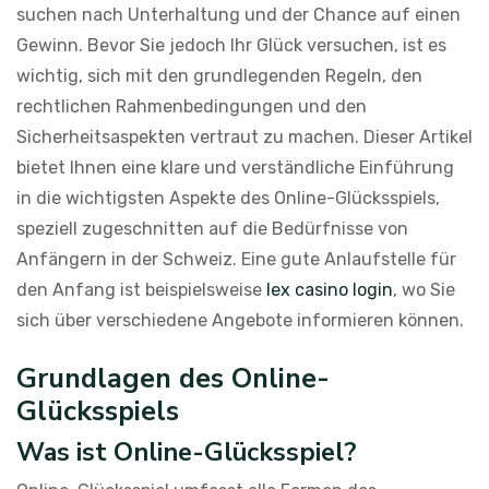
suchen nach Unterhaltung und der Chance auf einen
Gewinn. Bevor Sie jedoch Ihr Glück versuchen, ist es
wichtig, sich mit den grundlegenden Regeln, den
rechtlichen Rahmenbedingungen und den
Sicherheitsaspekten vertraut zu machen. Dieser Artikel
bietet Ihnen eine klare und verständliche Einführung
in die wichtigsten Aspekte des Online-Glücksspiels,
speziell zugeschnitten auf die Bedürfnisse von
Anfängern in der Schweiz. Eine gute Anlaufstelle für
den Anfang ist beispielsweise
lex casino login
, wo Sie
sich über verschiedene Angebote informieren können.
Grundlagen des Online-
Glücksspiels
Was ist Online-Glücksspiel?