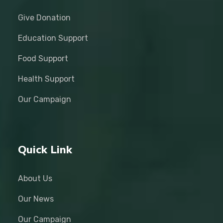
Give Donation
Education Support
Food Support
Health Support
Our Campaign
Quick Link
About Us
Our News
Our Campaign