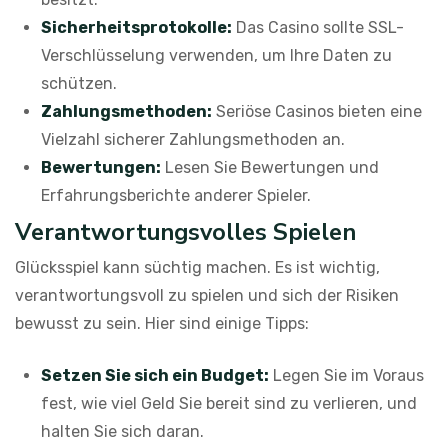
Sicherheitsprotokolle:
Das Casino sollte SSL-
Verschlüsselung verwenden, um Ihre Daten zu
schützen.
Zahlungsmethoden:
Seriöse Casinos bieten eine
Vielzahl sicherer Zahlungsmethoden an.
Bewertungen:
Lesen Sie Bewertungen und
Erfahrungsberichte anderer Spieler.
Verantwortungsvolles Spielen
Glücksspiel kann süchtig machen. Es ist wichtig,
verantwortungsvoll zu spielen und sich der Risiken
bewusst zu sein. Hier sind einige Tipps:
Setzen Sie sich ein Budget:
Legen Sie im Voraus
fest, wie viel Geld Sie bereit sind zu verlieren, und
halten Sie sich daran.