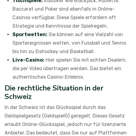
Tischspiele:
Klassiker wie Blackjack, Roulette,
Baccarat und Poker sind ebenfalls in Online-
Casinos verfügbar. Diese Spiele erfordern oft
Strategie und Kenntnisse der Spielregeln.
Sportwetten:
Sie können auf eine Vielzahl von
Sportereignissen wetten, von Fussball und Tennis
bis hin zu Eishockey und Basketball.
Live-Casino:
Hier spielen Sie mit echten Dealern,
die per Video übertragen werden. Das bietet ein
authentisches Casino-Erlebnis.
Die rechtliche Situation in der
Schweiz
In der Schweiz ist das Glücksspiel durch das
Geldspielgesetz (GeldspielG) geregelt. Dieses Gesetz
erlaubt Online-Glücksspiel, jedoch nur für lizenzierte
Anbieter. Das bedeutet, dass Sie nur auf Plattformen