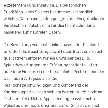
exzellentem Kundenservice. Die persönlichen
Prioritäten jedes Spielers bestimmen letztendlich,
welches Casino am besten geeignet ist. Ein gründlicher
Vergleich ermöglicht eine fundierte Entscheidung
basierend auf neutralen Daten.
Die Bewertung von beste online casino Deutschland
erfordert die Beachtung sowohl quantitativer als auch
qualitativer Faktoren für ein umfassendes Bild.
Spielerbewertungen und Erfahrungsberichte liefern
nützliche Einblicke in die tatsächliche Performance der
Casinos im Alltagsbetrieb. Die
Reaktionsgeschwindigkeit und Kompetenz des
Kundensupports lassen sich am besten durch direkten
Test ermitteln. Mobile Apps oder angepasste mobile
Websites sind heute unerlässlich für Spieler, die auch