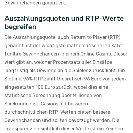
Gewinnchancen garantiert.
Auszahlungsquoten und RTP-Werte
begreifen
Die Auszahlungsquote, auch Return to Player (RTP)
genannt, ist der wichtigste mathematische Indikator
für Ihre Gewinnchancen in einem Online Casino. Dieser
Wert gibt an, welcher Prozentsatz aller Einsätze
langfristig als Gewinne an die Spieler zurückfließt. Ein
Slot mit 96% RTP zahlt theoretisch 96 Euro von jedem
eingesetzten 100 Euro zurück, wobei dies eine
statistische Berechnung über Millionen von
Spielrunden ist. Casinos mit besseren
durchschnittlichen RTP-Werten bieten bessere
Gewinnchancen und sollten bevorzugt werden. Die
Transparenz hinsichtlich dieser Werte ist ein Zeichen