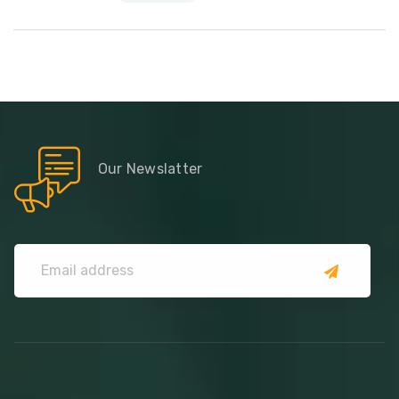
Our Newslatter