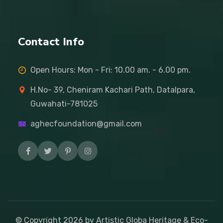
Contact Info
Open Hours: Mon - Fri: 10.00 am. - 6.00 pm.
H.No- 39, Cheniram Kachari Path, Datalpara,
Guwahati-781025
aghecfoundation@gmail.com
© Copyright
2026
by Artistic Globa Heritage & Eco-