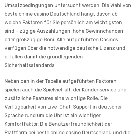
Umsatzbedingungen untersucht werden. Die Wahl von
beste online casino Deutschland hängt davon ab,
welche Faktoren für Sie persönlich am wichtigsten
sind – zügige Auszahlungen, hohe Gewinnchancen
oder großzügige Boni. Alle aufgeführten Casinos
verfügen über die notwendige deutsche Lizenz und
erfüllen damit die grundlegenden
Sicherheitsstandards.
Neben den in der Tabelle aufgeführten Faktoren
spielen auch die Spielvielfalt, der Kundenservice und
zusätzliche Features eine wichtige Rolle. Die
Verfügbarkeit von Live-Chat-Support in deutscher
Sprache rund um die Uhr ist ein wichtiger
Komfortfaktor. Die Benutzerfreundlichkeit der
Plattform bei beste online casino Deutschland und die