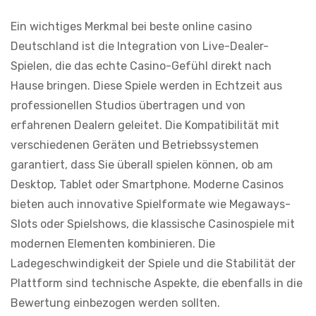
Ein wichtiges Merkmal bei beste online casino
Deutschland ist die Integration von Live-Dealer-
Spielen, die das echte Casino-Gefühl direkt nach
Hause bringen. Diese Spiele werden in Echtzeit aus
professionellen Studios übertragen und von
erfahrenen Dealern geleitet. Die Kompatibilität mit
verschiedenen Geräten und Betriebssystemen
garantiert, dass Sie überall spielen können, ob am
Desktop, Tablet oder Smartphone. Moderne Casinos
bieten auch innovative Spielformate wie Megaways-
Slots oder Spielshows, die klassische Casinospiele mit
modernen Elementen kombinieren. Die
Ladegeschwindigkeit der Spiele und die Stabilität der
Plattform sind technische Aspekte, die ebenfalls in die
Bewertung einbezogen werden sollten.