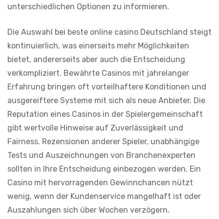
unterschiedlichen Optionen zu informieren.
Die Auswahl bei beste online casino Deutschland steigt
kontinuierlich, was einerseits mehr Möglichkeiten
bietet, andererseits aber auch die Entscheidung
verkompliziert. Bewährte Casinos mit jahrelanger
Erfahrung bringen oft vorteilhaftere Konditionen und
ausgereiftere Systeme mit sich als neue Anbieter. Die
Reputation eines Casinos in der Spielergemeinschaft
gibt wertvolle Hinweise auf Zuverlässigkeit und
Fairness. Rezensionen anderer Spieler, unabhängige
Tests und Auszeichnungen von Branchenexperten
sollten in Ihre Entscheidung einbezogen werden. Ein
Casino mit hervorragenden Gewinnchancen nützt
wenig, wenn der Kundenservice mangelhaft ist oder
Auszahlungen sich über Wochen verzögern.