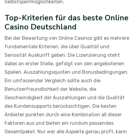
Selbstsperrmöglichkeiten.
Top-Kriterien für das beste Online
Casino Deutschland
Bei der Bewertung von Online Casinos gibt es mehrere
fundamentale Kriterien, die über Qualität und
Seriosität Auskunft geben. Die Lizenzierung steht
dabei an erster Stelle, gefolgt von den angebotenen
Spielen, Auszahlungsquoten und Bonusbedingungen.
Ein umfassender Vergleich sollte auch die
Benutzerfreundlichkeit der Website, die
Geschwindigkeit der Auszahlungen und die Qualität
des Kundensupports berücksichtigen. Die besten
Anbieter punkten durch eine Kombination all dieser
Faktoren aus und bieten ein rundum passendes
Gesamtpaket. Nur wer alle Aspekte genau prüft, kann