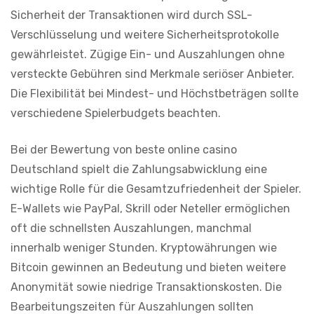
Sicherheit der Transaktionen wird durch SSL-
Verschlüsselung und weitere Sicherheitsprotokolle
gewährleistet. Zügige Ein- und Auszahlungen ohne
versteckte Gebühren sind Merkmale seriöser Anbieter.
Die Flexibilität bei Mindest- und Höchstbeträgen sollte
verschiedene Spielerbudgets beachten.
Bei der Bewertung von beste online casino
Deutschland spielt die Zahlungsabwicklung eine
wichtige Rolle für die Gesamtzufriedenheit der Spieler.
E-Wallets wie PayPal, Skrill oder Neteller ermöglichen
oft die schnellsten Auszahlungen, manchmal
innerhalb weniger Stunden. Kryptowährungen wie
Bitcoin gewinnen an Bedeutung und bieten weitere
Anonymität sowie niedrige Transaktionskosten. Die
Bearbeitungszeiten für Auszahlungen sollten