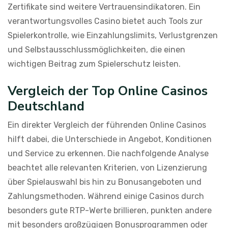
Zertifikate sind weitere Vertrauensindikatoren. Ein
verantwortungsvolles Casino bietet auch Tools zur
Spielerkontrolle, wie Einzahlungslimits, Verlustgrenzen
und Selbstausschlussmöglichkeiten, die einen
wichtigen Beitrag zum Spielerschutz leisten.
Vergleich der Top Online Casinos
Deutschland
Ein direkter Vergleich der führenden Online Casinos
hilft dabei, die Unterschiede in Angebot, Konditionen
und Service zu erkennen. Die nachfolgende Analyse
beachtet alle relevanten Kriterien, von Lizenzierung
über Spielauswahl bis hin zu Bonusangeboten und
Zahlungsmethoden. Während einige Casinos durch
besonders gute RTP-Werte brillieren, punkten andere
mit besonders großzügigen Bonusprogrammen oder