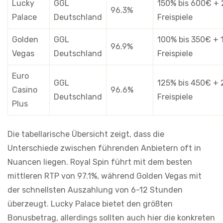
Lucky
GGL
150% bis 600€ +
96.3%
Palace
Deutschland
Freispiele
Golden
GGL
100% bis 350€ + 
96.9%
Vegas
Deutschland
Freispiele
Euro
GGL
125% bis 450€ +
Casino
96.6%
Deutschland
Freispiele
Plus
Die tabellarische Übersicht zeigt, dass die
Unterschiede zwischen führenden Anbietern oft in
Nuancen liegen. Royal Spin führt mit dem besten
mittleren RTP von 97.1%, während Golden Vegas mit
der schnellsten Auszahlung von 6-12 Stunden
überzeugt. Lucky Palace bietet den größten
Bonusbetrag, allerdings sollten auch hier die konkreten