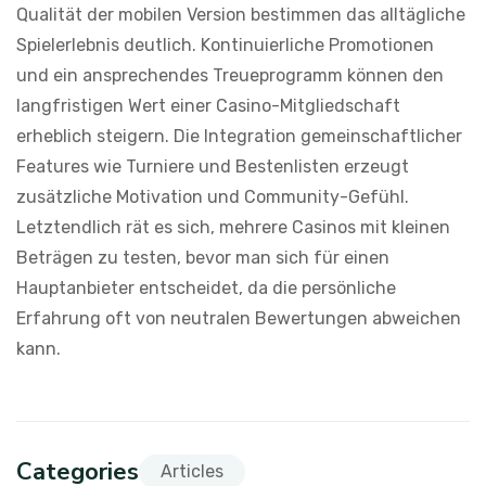
Qualität der mobilen Version bestimmen das alltägliche
Spielerlebnis deutlich. Kontinuierliche Promotionen
und ein ansprechendes Treueprogramm können den
langfristigen Wert einer Casino-Mitgliedschaft
erheblich steigern. Die Integration gemeinschaftlicher
Features wie Turniere und Bestenlisten erzeugt
zusätzliche Motivation und Community-Gefühl.
Letztendlich rät es sich, mehrere Casinos mit kleinen
Beträgen zu testen, bevor man sich für einen
Hauptanbieter entscheidet, da die persönliche
Erfahrung oft von neutralen Bewertungen abweichen
kann.
Categories
Articles