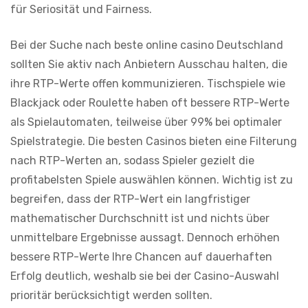
für Seriosität und Fairness.
Bei der Suche nach beste online casino Deutschland
sollten Sie aktiv nach Anbietern Ausschau halten, die
ihre RTP-Werte offen kommunizieren. Tischspiele wie
Blackjack oder Roulette haben oft bessere RTP-Werte
als Spielautomaten, teilweise über 99% bei optimaler
Spielstrategie. Die besten Casinos bieten eine Filterung
nach RTP-Werten an, sodass Spieler gezielt die
profitabelsten Spiele auswählen können. Wichtig ist zu
begreifen, dass der RTP-Wert ein langfristiger
mathematischer Durchschnitt ist und nichts über
unmittelbare Ergebnisse aussagt. Dennoch erhöhen
bessere RTP-Werte Ihre Chancen auf dauerhaften
Erfolg deutlich, weshalb sie bei der Casino-Auswahl
prioritär berücksichtigt werden sollten.