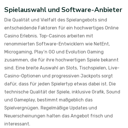
Spielauswahl und Software-Anbieter
Die Qualität und Vielfalt des Spielangebots sind
entscheidende Faktoren für ein hochwertiges Online
Casino Erlebnis. Top-Casinos arbeiten mit
renommierten Software-Entwicklern wie NetEnt,
Microgaming, Play’n GO und Evolution Gaming
zusammen, die für ihre hochwertigen Spiele bekannt
sind. Eine breite Auswahl an Slots, Tischspielen, Live-
Casino-Optionen und progressiven Jackpots sorgt
dafür, dass für jeden Spielertyp etwas dabei ist. Die
technische Qualität der Spiele, inklusive Grafik, Sound
und Gameplay, bestimmt maßgeblich das
Spielvergnügen. Regelmäßige Updates und
Neuerscheinungen halten das Angebot frisch und
interessant.