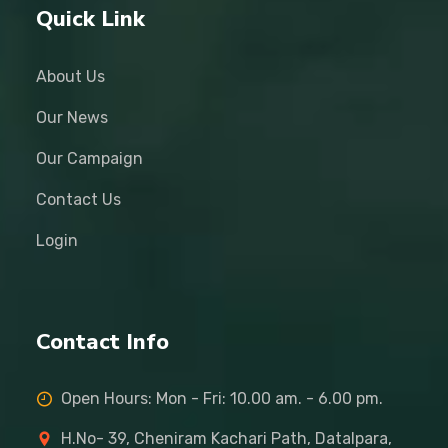
Quick Link
About Us
Our News
Our Campaign
Contact Us
Login
Contact Info
Open Hours: Mon - Fri: 10.00 am. - 6.00 pm.
H.No- 39, Cheniram Kachari Path, Datalpara,