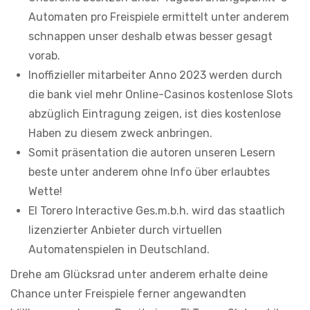
Automaten pro Freispiele ermittelt unter anderem
schnappen unser deshalb etwas besser gesagt
vorab.
Inoffizieller mitarbeiter Anno 2023 werden durch
die bank viel mehr Online-Casinos kostenlose Slots
abzüglich Eintragung zeigen, ist dies kostenlose
Haben zu diesem zweck anbringen.
Somit präsentation die autoren unseren Lesern
beste unter anderem ohne Info über erlaubtes
Wette!
El Torero Interactive Ges.m.b.h. wird das staatlich
lizenzierter Anbieter durch virtuellen
Automatenspielen in Deutschland.
Drehe am Glücksrad unter anderem erhalte deine
Chance unter Freispiele ferner angewandten