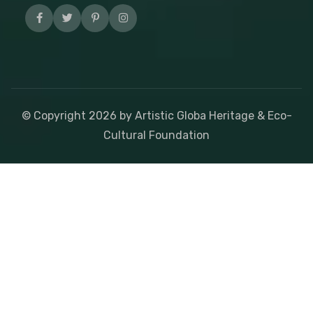
© Copyright
2026
by Artistic Globa Heritage & Eco-
Cultural Foundation