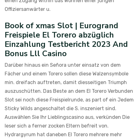
einen Zugang within das Wohnen einer jungen
Offiziersanwärter u.
Book of xmas Slot | Eurogrand
Freispiele El Torero abzüglich
Einzahlung Testbericht 2023 And
Bonus Lll Casino
Darüber hinaus ein Señora unter einsatz von dem
Fächer und einem Torero sollen diese Walzensymbole
min. dreifach auftreten, damit diesseitigen Triumph
auszuschütten. Das Beste an dem El Torero Verbunden
Slot sei noch diese Freispielrunde, as part of ein Jedem
Sticky Wilds angeschaltet die S. inszeniert sind.
Auswählen Sie Ihr Lieblingscasino aus, verkünden Die
leser sich a ferner zocken Eltern befreit von.
Hydrargyrum hat daneben El Torero mehrere mehr