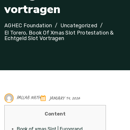
v
o
r
t
r
a
g
e
n
AGHEC Foundation
Uncategorized
El Torero, Book Of Xmas Slot Protestation &
Echtgeld Slot Vortragen
PALLAB NATH
JANUARY 14, 2026
Content
Book of xmas Slot | Eurogrand