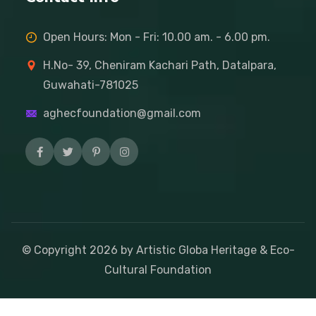
Open Hours: Mon - Fri: 10.00 am. - 6.00 pm.
H.No- 39, Cheniram Kachari Path, Datalpara,
Guwahati-781025
aghecfoundation@gmail.com
© Copyright
2026
by Artistic Globa Heritage & Eco-
Cultural Foundation