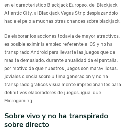
en el caracteristico Blackjack Europeo, del Blackjack
Atlantic City, al Blackjack Vegas Strip desplazandolo
hacia el pelo a muchas otras chances sobre blackjack.
De elaborar los acciones todavia de mayor atractivos,
es posible eximir la empleo referente a iOS y no ha
transpirado Android para llevarte las juegos que de
mas te demasiado, durante anualidad de el pantalla,
por motivo de que nuestros juegos son maravillosas,
joviales ciencia sobre ultima generacion y no ha
transpirado graficos visualmente impresionantes para
definitivos elaboradores de juegos, igual que
Microgaming.
Sobre vivo y no ha transpirado
sobre directo