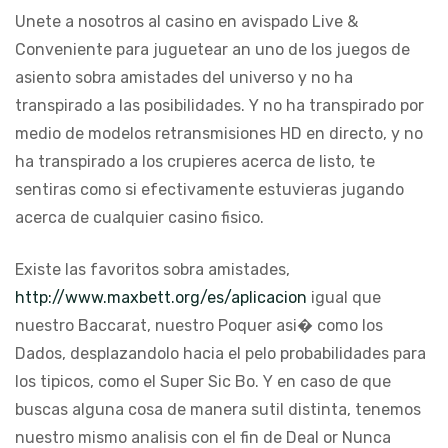
Unete a nosotros al casino en avispado Live &
Conveniente para juguetear an uno de los juegos de
asiento sobra amistades del universo y no ha
transpirado a las posibilidades. Y no ha transpirado por
medio de modelos retransmisiones HD en directo, y no
ha transpirado a los crupieres acerca de listo, te
sentiras como si efectivamente estuvieras jugando
acerca de cualquier casino fisico.
Existe las favoritos sobra amistades,
http://www.maxbett.org/es/aplicacion
igual que
nuestro Baccarat, nuestro Poquer asi� como los
Dados, desplazandolo hacia el pelo probabilidades para
los tipicos, como el Super Sic Bo. Y en caso de que
buscas alguna cosa de manera sutil distinta, tenemos
nuestro mismo analisis con el fin de Deal or Nunca