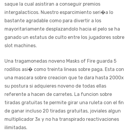
saque la cual asistiran a conseguir premios
intergalacticos. Nuestro esparcimiento seri�a lo
bastante agradable como para divertir a los
mayoritariamente desplazandolo hacia el pelo se ha
ganado un estatus de culto entre los jugadores sobre
slot machines.
Una tragamonedas noveno Masks of Fire guarda 5
rodillos asi� como treinta lineas sobre paga. Esta con
una mascara sobre creacion que te dara hasta 2000x
su postura si adquieres noveno de todas ellas
referente a hacen de carretes. La funcion sobre
tiradas gratuitas te permite girar una ruleta con el fin
de ganar incluso 20 tiradas gratuitas, joviales algun
multiplicador 3x y no ha transpirado reactivaciones
ilimitadas.