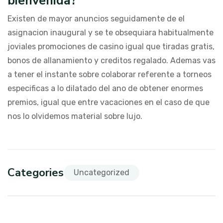
bienvenida?
Existen de mayor anuncios seguidamente de el
asignacion inaugural y se te obsequiara habitualmente
joviales promociones de casino igual que tiradas gratis,
bonos de allanamiento y creditos regalado. Ademas vas
a tener el instante sobre colaborar referente a torneos
especificas a lo dilatado del ano de obtener enormes
premios, igual que entre vacaciones en el caso de que
nos lo olvidemos material sobre lujo.
Categories
Uncategorized