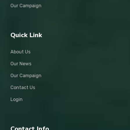
Our Campaign
Quick Link
About Us
Our News
Our Campaign
Contact Us
Login
Contact Info