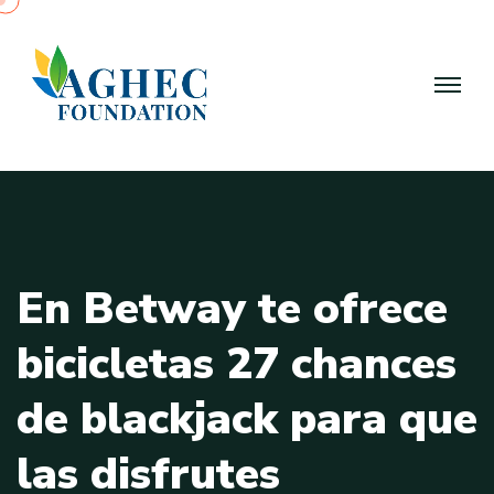
E
n
B
e
t
w
a
y
t
e
o
f
r
e
c
e
b
i
c
i
c
l
e
t
a
s
2
7
c
h
a
n
c
e
s
d
e
b
l
a
c
k
j
a
c
k
p
a
r
a
q
u
e
l
a
s
d
i
s
f
r
u
t
e
s