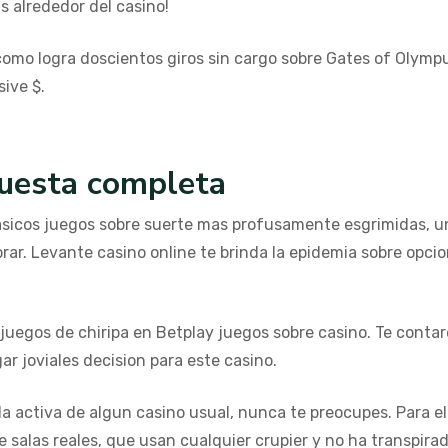
s alrededor del casino!
� como logra doscientos giros sin cargo sobre Gates of Oly
ive $.
puesta completa
lasicos juegos sobre suerte mas profusamente esgrimidas, 
orar. Levante casino online te brinda la epidemia sobre opci
uegos de chiripa en Betplay juegos sobre casino. Te contar
r joviales decision para este casino.
la activa de algun casino usual, nunca te preocupes. Para e
 salas reales, que usan cualquier crupier y no ha transpirad