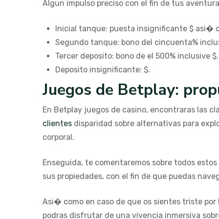
Algun impulso preciso con el fin de tus aventura
Inicial tanque: puesta insignificante $ asi
Segundo tanque: bono del cincuenta% inclus
Tercer deposito: bono de el 500% inclusive $.
Deposito insignificante: $.
Juegos de Betplay: pro
En Betplay juegos de casino, encontraras las c
clientes
disparidad sobre alternativas para expl
corporal.
Enseguida, te comentaremos sobre todos estos j
sus propiedades, con el fin de que puedas navega
Asi� como en caso de que os sientes triste por 
podras disfrutar de una vivencia inmersiva sobre