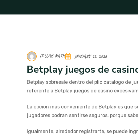
PALLAB NATH
JANUARY 12, 2026
Betplay juegos de casin
Betplay sobresale dentro del plio catalogo de ju
referente a Betplay juegos de casino excesivamen
La opcion mas conveniente de Betplay es que ser
jugadores podran sentirse seguros, porque sabe
Igualmente, alrededor registrarte, se puede ing