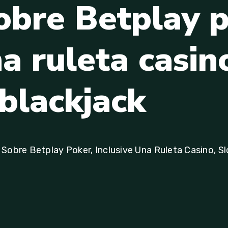
o
b
r
e
B
e
t
p
l
a
y
n
a
r
u
l
e
t
a
c
a
s
i
n
b
l
a
c
k
j
a
c
k
 Sobre Betplay Poker, Inclusive Una Ruleta Casino, 