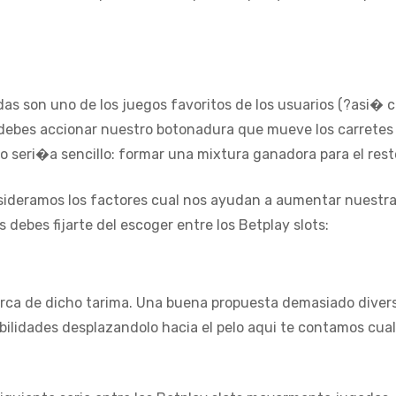
edas son uno de los juegos favoritos de los usuarios (?asi�
debes accionar nuestro botonadura que mueve los carretes d
vo seri�a sencillo: formar una mixtura ganadora para el resto
ideramos los factores cual nos ayudan a aumentar nuestras 
debes fijarte del escoger entre los Betplay slots:
rca de dicho tarima. Una buena propuesta demasiado divers
lidades desplazandolo hacia el pelo aqui te contamos cual