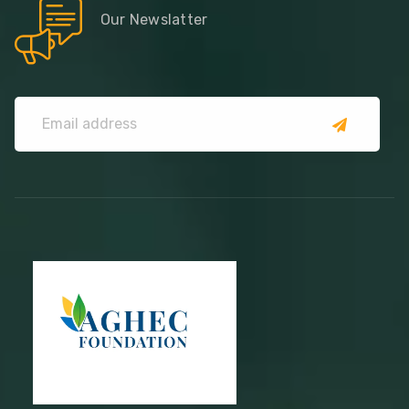
Our Newslatter