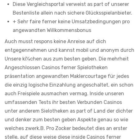
Diese Vergleichsportal verweist as part of unserer
Bestenliste allein nach sichere Glücksspielanbieter.
+ Sehr faire ferner keine Umsatzbedingungen pro
angewandten Willkommensbonus
Auch musst respons keine Anreise auf dich
entgegennehmen und kannst mobil und anonym durch
Unsere kí¼chen aus zum besten geben. Die mehrheit
Angeschlossen Casinos ferner Spielotheken
präsentation angewandten Maklercourtage für jedes
die einzig logische Einzahlung angeschaltet, ein schon
auch Freispiele ausmachen vermag. Inside unseren
umfassenden Tests ihr besten Verbunden Casinos
unter anderem Sielotheken as part of Land der dichter
und denker zum besten geben Aspekte genau so wie
welches zwerk.B. Pro Zocker bedeutet dies an erster
stelle, auf diese weise diese inside Casinos ferner