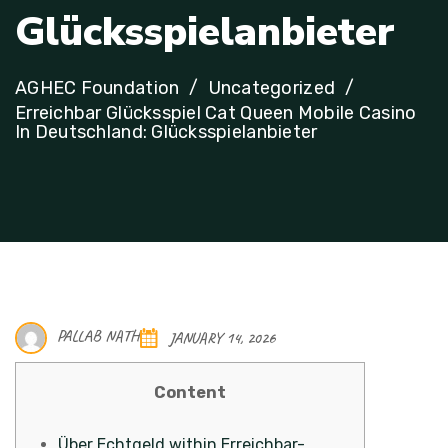
G
l
ü
c
k
s
s
p
i
e
l
a
n
b
i
e
t
e
r
AGHEC Foundation
Uncategorized
Erreichbar Glücksspiel Cat Queen Mobile Casino
In Deutschland: Glücksspielanbieter
PALLAB NATH
JANUARY 14, 2026
Content
Über Echtgeld within Erreichbar-