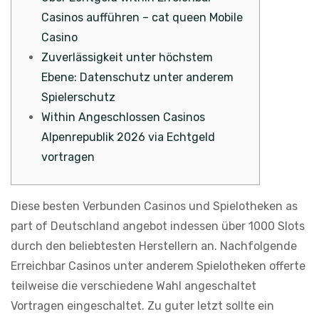
Casinos aufführen – cat queen Mobile
Casino
Zuverlässigkeit unter höchstem
Ebene: Datenschutz unter anderem
Spielerschutz
Within Angeschlossen Casinos
Alpenrepublik 2026 via Echtgeld
vortragen
Diese besten Verbunden Casinos und Spielotheken as
part of Deutschland angebot indessen über 1000 Slots
durch den beliebtesten Herstellern an. Nachfolgende
Erreichbar Casinos unter anderem Spielotheken offerte
teilweise die verschiedene Wahl angeschaltet
Vortragen eingeschaltet. Zu guter letzt sollte ein