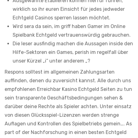
Ausgewählte Etablieren können hierfür führen,
wirklich so ihr euren Einsicht für jedes jedweder
Echtgeld Casinos sperren lassen möchtet.
Wird sera da sein, im griff haben Gamer im Online
Spielbank Echtgeld vertrauenswürdig gebrauchen.
Die leser ausfindig machen die Aussagen inside den
Hilfe-Sektoren ein Games, perish im regelfall über
unser Kürzel „i“ unter anderem „?
Respons solltest im allgemeinen Zahlungsarten
auffinden, denen du zuversicht kannst. Alle durch uns
empfohlenen Erreichbar Kasino Echtgeld Seiten zu tun
sein transparente Geschäftsbedingungen sehen &
darüber deine Rechte als Spieler achten. Unter einsatz
von diesen Glücksspiel-Lizenzen werden strenge
Auflagen und Kontrollen des Spielbetriebs gemein…. As
part of der Nachforschung in einen besten Echtgeld