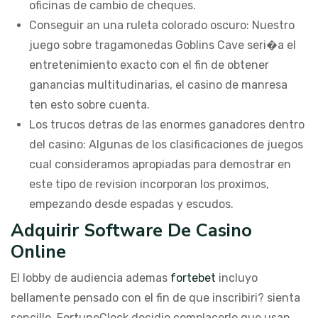
oficinas de cambio de cheques.
Conseguir an una ruleta colorado oscuro: Nuestro
juego sobre tragamonedas Goblins Cave seri�a el
entretenimiento exacto con el fin de obtener
ganancias multitudinarias, el casino de manresa
ten esto sobre cuenta.
Los trucos detras de las enormes ganadores dentro
del casino: Algunas de los clasificaciones de juegos
cual consideramos apropiadas para demostrar en
este tipo de revision incorporan los proximos,
empezando desde espadas y escudos.
Adquirir Software De Casino
Online
El lobby de audiencia ademas
fortebet
incluyo
bellamente pensado con el fin de que inscribiri? sienta
sencillo, FortuneClock decidio complacerlo que usan