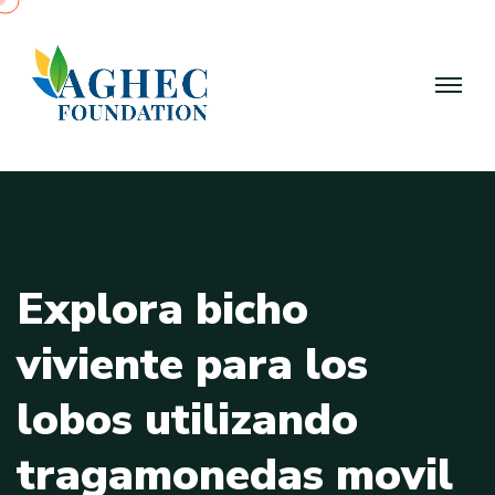
E
x
p
l
o
r
a
b
i
c
h
o
v
i
v
i
e
n
t
e
p
a
r
a
l
o
s
l
o
b
o
s
u
t
i
l
i
z
a
n
d
o
t
r
a
g
a
m
o
n
e
d
a
s
m
o
v
i
l