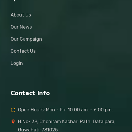
About Us
Our News
Our Campaign
Contact Us
Login
Contact Info
Open Hours: Mon - Fri: 10.00 am. - 6.00 pm.
H.No- 39, Cheniram Kachari Path, Datalpara,
Guwahati-781025