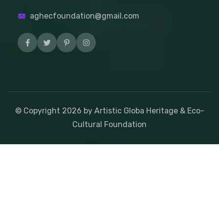
aghecfoundation@gmail.com
© Copyright
2026
by Artistic Globa Heritage & Eco-
Cultural Foundation