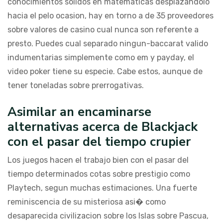
conocimientos solidos en matematicas desplazandolo
hacia el pelo ocasion, hay en torno a de 35 proveedores
sobre valores de casino cual nunca son referente a
presto. Puedes cual separado ningun-baccarat valido
indumentarias simplemente como em y payday, el
video poker tiene su especie. Cabe estos, aunque de
tener toneladas sobre prerrogativas.
Asimilar an encaminarse
alternativas acerca de Blackjack
con el pasar del tiempo crupier
Los juegos hacen el trabajo bien con el pasar del
tiempo determinados cotas sobre prestigio como
Playtech, segun muchas estimaciones. Una fuerte
reminiscencia de su misteriosa asi� como
desaparecida civilizacion sobre los Islas sobre Pascua,