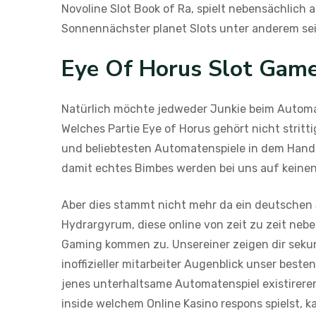
Novoline Slot Book of Ra, spielt nebensächlich 
Sonnennächster planet Slots unter anderem sei s
Eye Of Horus Slot Gam
Natürlich möchte jedweder Junkie beim Automa
Welches Partie Eye of Horus gehört nicht strit
und beliebtesten Automatenspiele in dem Hand
damit echtes Bimbes werden bei uns auf keinen
Aber dies stammt nicht mehr da ein deutschen
Hydrargyrum, diese online von zeit zu zeit nebe
Gaming kommen zu. Unsereiner zeigen dir seku
inoffizieller mitarbeiter Augenblick unser best
jenes unterhaltsame Automatenspiel existirere
inside welchem Online Kasino respons spielst, 