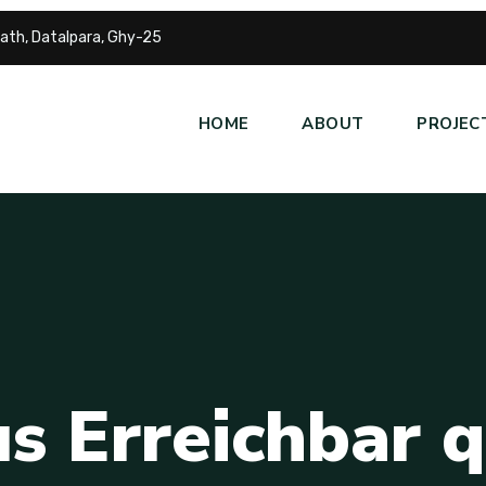
ath, Datalpara, Ghy-25
HOME
ABOUT
PROJEC
u
s
E
r
r
e
i
c
h
b
a
r
q