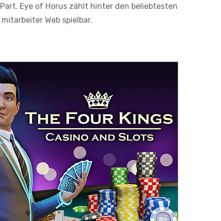
Part. Eye of Horus zählt hinter den beliebtesten
mitarbeiter Web spielbar.