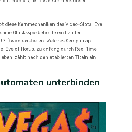
cht eher als, bis das erste Fleck unser
ibt diese Kernmechaniken des Video-Slots “Eye
nsame Glücksspielbehörde ein Länder
GL) wird existieren. Welches Kernprinzip
e. Eye of Horus, zu anfang durch Reel Time
eben, zählt nach den etablierten Titeln ein
lautomaten unterbinden