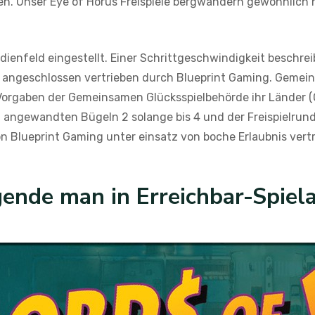
gen. Unser Eye of Horus Freispiele bergwandern gewöhnlich ni
ienfeld eingestellt. Einer Schrittgeschwindigkeit beschre
& angeschlossen vertrieben durch Blueprint Gaming. Gemei
Vorgaben der Gemeinsamen Glücksspielbehörde ihr Länder (G
 angewandten Bügeln 2 solange bis 4 und der Freispielrund
 Blueprint Gaming unter einsatz von boche Erlaubnis vertri
lgende man in Erreichbar-Spie