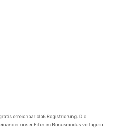
ratis erreichbar bloß Registrierung. Die
 einander unser Eifer im Bonusmodus verlagern