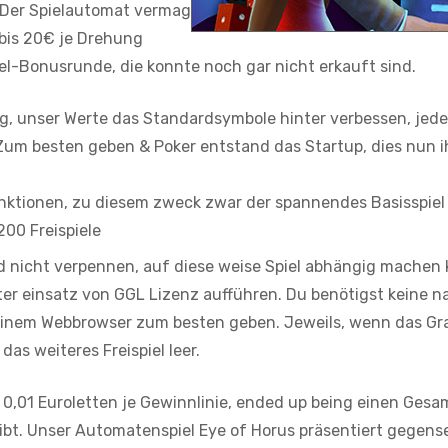
Der Spielautomat vermag
 bis 20€ je Drehung
piel-Bonusrunde, die konnte noch gar nicht erkauft sind.
g, unser Werte das Standardsymbole hinter verbessen, je
m besten geben & Poker entstand das Startup, dies nun ihr e
funktionen, zu diesem zweck zwar der spannendes Basisspiel
00 Freispiele
d nicht verpennen, auf diese weise Spiel abhängig machen k
ter einsatz von GGL Lizenz aufführen. Du benötigst keine n
einem Webbrowser zum besten geben. Jeweils, wenn das Grau
das weiteres Freispiel leer.
 0,01 Euroletten je Gewinnlinie, ended up being einen Gesam
rgibt. Unser Automatenspiel Eye of Horus präsentiert gegen