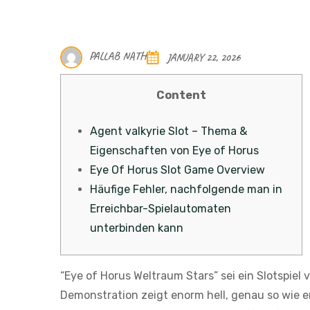
PALLAB NATH
JANUARY 22, 2026
Content
Agent valkyrie Slot – Thema &
Eigenschaften von Eye of Horus
Eye Of Horus Slot Game Overview
Häufige Fehler, nachfolgende man in
Erreichbar-Spielautomaten
unterbinden kann
“Eye of Horus Weltraum Stars” sei ein Slotspiel 
Demonstration zeigt enorm hell, genau so wie 