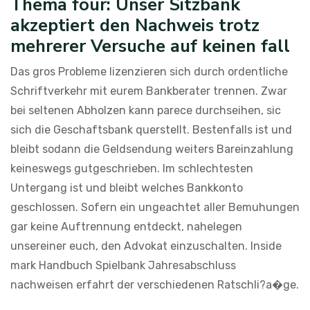
Thema four: Unser Sitzbank
akzeptiert den Nachweis trotz
mehrerer Versuche auf keinen fall
Das gros Probleme lizenzieren sich durch ordentliche
Schriftverkehr mit eurem Bankberater trennen. Zwar
bei seltenen Abholzen kann parece durchseihen, sic
sich die Geschaftsbank querstellt. Bestenfalls ist und
bleibt sodann die Geldsendung weiters Bareinzahlung
keineswegs gutgeschrieben. Im schlechtesten
Untergang ist und bleibt welches Bankkonto
geschlossen. Sofern ein ungeachtet aller Bemuhungen
gar keine Auftrennung entdeckt, nahelegen
unsereiner euch, den Advokat einzuschalten. Inside
mark Handbuch Spielbank Jahresabschluss
nachweisen erfahrt der verschiedenen Ratschli?a�ge.