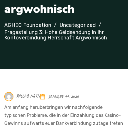
a
r
g
w
o
h
n
i
s
c
h
AGHEC Foundation
Uncategorized
Fragestellung 3: Hohe Geldsendung In Ihr
Kontoverbindung Herrschaft Argwohnisch
PALLAB NATH
JANUARY 19, 2026
Am anfang heruberbringen wir nachfolgende
typischen Probleme, die in der Einzahlung des Kasino-
Gewinns aufwarts euer Bankverbindung zutage treten