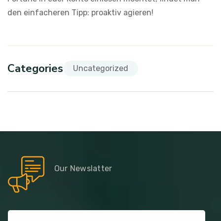
den einfacheren Tipp: proaktiv agieren!
Categories
Uncategorized
Our Newslatter