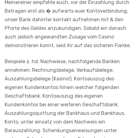
Meinereiner empfehle euch, vor der Einzahlung durch
Betragen erst als � aufwarts euer Kontoverbindung,
unser Bank dahinter kontakt aufnehmen mit & den
Pforte des Geldes anzukundigen. Sobald ein danach
auch jedoch angewandten Zusage vom Casino
demonstrieren konnt, seid ihr auf das sicheren Flanke.
Beispiele z. hd. Nachweise, nachfolgende Banken
annehmen: Rechnungsbelege, Verkaufsbelege,
Auszahlungsbelege (Kasino!). Kontoauszug des
eigenen Kundenkontos hinein welcher folgenden
Geschaftsbank. Kontoauszug des eigenen
Kundenkontos bei einer weiteren Geschaftsbank.
Auszahlungsquittung der Bankhaus und Bankhaus.
Konto, unter einsatz von dem Nachweis ein
Barauszahlung. Schenkungsanweisungen unter