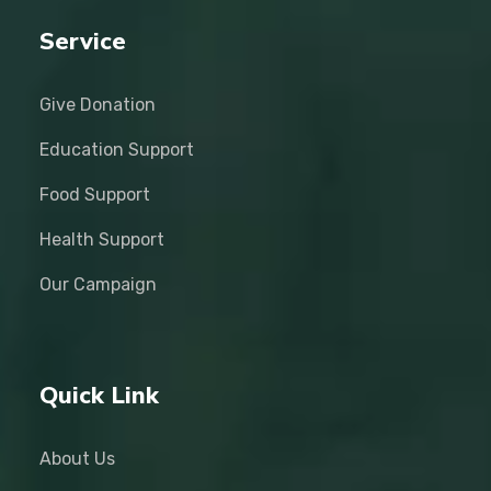
Service
Give Donation
Education Support
Food Support
Health Support
Our Campaign
Quick Link
About Us