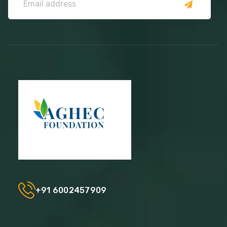
+91 6002457909