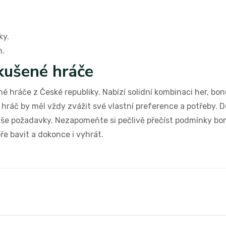
ky.
h.
kušené hráče
né hráče z České republiky. Nabízí solidní kombinaci her, bon
ý hráč by měl vždy zvážit své vlastní preference a potřeby
aše požadavky. Nezapomeňte si pečlivě přečíst podmínky bo
e bavit a dokonce i vyhrát.