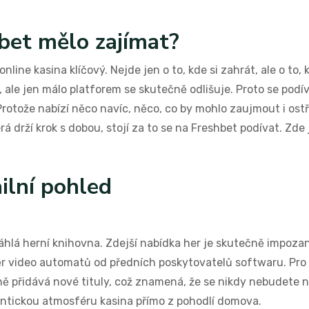
bet mělo zajímat?
line kasina klíčový. Nejde jen o to, kde si zahrát, ale o to, 
ý, ale jen málo platforem se skutečně odlišuje. Proto se po
Protože nabízí něco navíc, něco, co by mohlo zaujmout i ost
á drží krok s dobou, stojí za to se na Freshbet podívat. Zde
ilní pohled
áhlá herní knihovna. Zdejší nabídka her je skutečně impozan
ýběr video automatů od předních poskytovatelů softwaru. Pr
 přidává nové tituly, což znamená, že se nikdy nebudete nud
tentickou atmosféru kasina přímo z pohodlí domova.