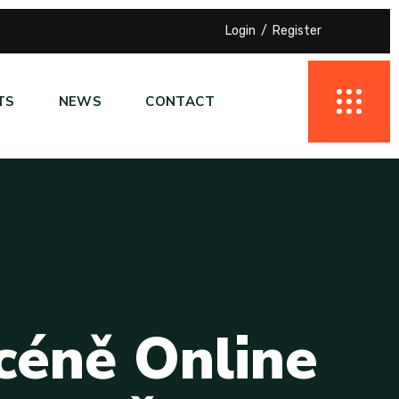
Login
Register
TS
NEWS
CONTACT
c
é
n
ě
O
n
l
i
n
e