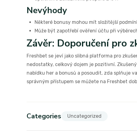
Nevýhody
Některé bonusy mohou mít složitější podmín
Může být zapotřebí ověření účtu při výběrec
Závěr: Doporučení pro z
Freshbet se jeví jako slibná platforma pro zkuše
nedostatky, celkový dojem je pozitivní. Zkušen
nabídku her a bonusů a posoudit, zda splňuje v
správným přístupem se můžete na Freshbet dobř
Categories
Uncategorized