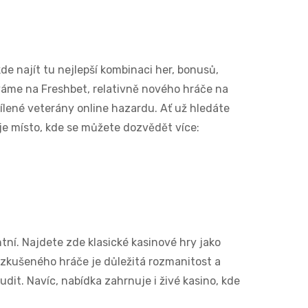
kde najít tu nejlepší kombinaci her, bonusů,
díváme na Freshbet, relativně nového hráče na
řílené veterány online hazardu. Ať už hledáte
 je místo, kde se můžete dozvědět více:
tní. Najdete zde klasické kasinové hry jako
o zkušeného hráče je důležitá rozmanitost a
it. Navíc, nabídka zahrnuje i živé kasino, kde