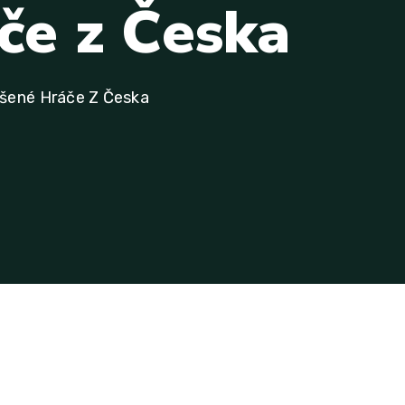
č
e
z
Č
e
s
k
a
ušené Hráče Z Česka