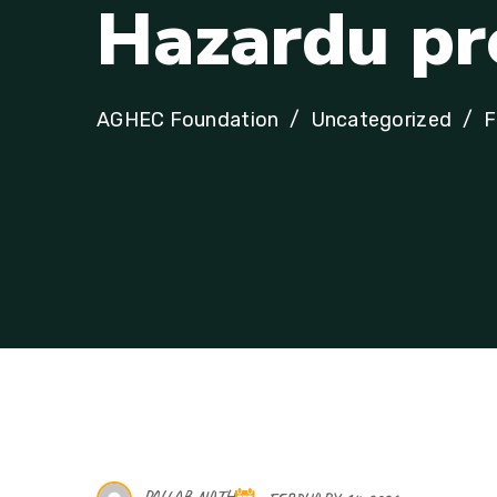
H
a
z
a
r
d
u
p
r
AGHEC Foundation
Uncategorized
F