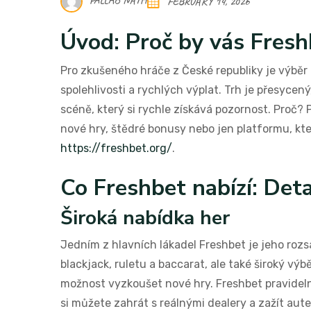
PALLAB NATH
FEBRUARY 14, 2026
Úvod: Proč by vás Fresh
Pro zkušeného hráče z České republiky je výběr on
spolehlivosti a rychlých výplat. Trh je přesycen
scéně, který si rychle získává pozornost. Proč? 
nové hry, štědré bonusy nebo jen platformu, kter
https://freshbet.org/
.
Co Freshbet nabízí: Deta
Široká nabídka her
Jedním z hlavních lákadel Freshbet je jeho rozs
blackjack, ruletu a baccarat, ale také široký v
možnost vyzkoušet nové hry. Freshbet pravidelně
si můžete zahrát s reálnými dealery a zažít au