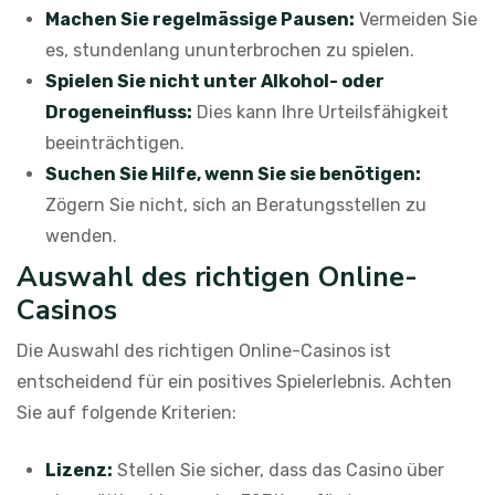
Machen Sie regelmässige Pausen:
Vermeiden Sie
es, stundenlang ununterbrochen zu spielen.
Spielen Sie nicht unter Alkohol- oder
Drogeneinfluss:
Dies kann Ihre Urteilsfähigkeit
beeinträchtigen.
Suchen Sie Hilfe, wenn Sie sie benötigen:
Zögern Sie nicht, sich an Beratungsstellen zu
wenden.
Auswahl des richtigen Online-
Casinos
Die Auswahl des richtigen Online-Casinos ist
entscheidend für ein positives Spielerlebnis. Achten
Sie auf folgende Kriterien:
Lizenz:
Stellen Sie sicher, dass das Casino über