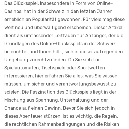
Das Glücksspiel, insbesondere in Form von Online-
Casinos, hat in der Schweiz in den letzten Jahren
erheblich an Popularität gewonnen. Für viele mag diese
Welt neu und überwältigend erscheinen. Dieser Artikel
dient als umfassender Leitfaden für Anfänger, der die
Grundlagen des Online-Glücksspiels in der Schweiz
beleuchtet und Ihnen hilft, sich in dieser aufregenden
Umgebung zurechtzufinden. Ob Sie sich für
Spielautomaten, Tischspiele oder Sportwetten
interessieren, hier erfahren Sie alles, was Sie wissen
müssen, um sicher und verantwortungsbewusst zu
spielen. Die Faszination des Glücksspiels liegt in der
Mischung aus Spannung, Unterhaltung und der
Chance auf einen Gewinn. Bevor Sie sich jedoch in
dieses Abenteuer stürzen, ist es wichtig, die Regeln,
die rechtlichen Rahmenbedingungen und die Risiken