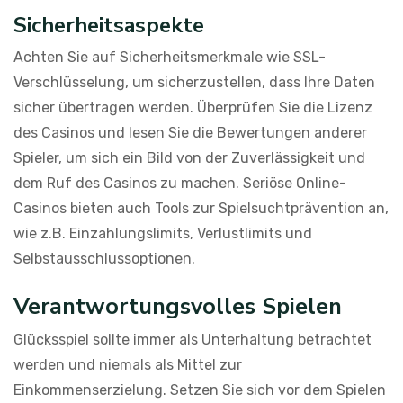
Sicherheitsaspekte
Achten Sie auf Sicherheitsmerkmale wie SSL-
Verschlüsselung, um sicherzustellen, dass Ihre Daten
sicher übertragen werden. Überprüfen Sie die Lizenz
des Casinos und lesen Sie die Bewertungen anderer
Spieler, um sich ein Bild von der Zuverlässigkeit und
dem Ruf des Casinos zu machen. Seriöse Online-
Casinos bieten auch Tools zur Spielsuchtprävention an,
wie z.B. Einzahlungslimits, Verlustlimits und
Selbstausschlussoptionen.
Verantwortungsvolles Spielen
Glücksspiel sollte immer als Unterhaltung betrachtet
werden und niemals als Mittel zur
Einkommenserzielung. Setzen Sie sich vor dem Spielen