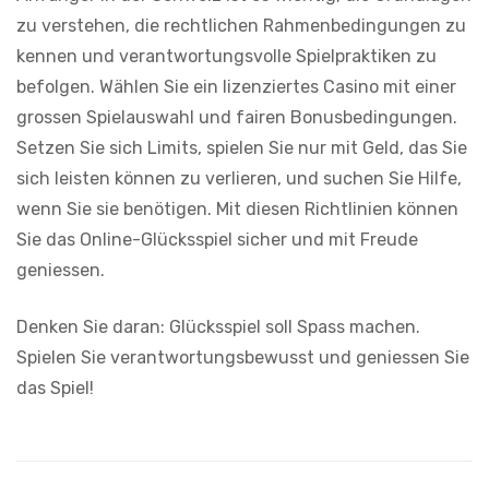
zu verstehen, die rechtlichen Rahmenbedingungen zu
kennen und verantwortungsvolle Spielpraktiken zu
befolgen. Wählen Sie ein lizenziertes Casino mit einer
grossen Spielauswahl und fairen Bonusbedingungen.
Setzen Sie sich Limits, spielen Sie nur mit Geld, das Sie
sich leisten können zu verlieren, und suchen Sie Hilfe,
wenn Sie sie benötigen. Mit diesen Richtlinien können
Sie das Online-Glücksspiel sicher und mit Freude
geniessen.
Denken Sie daran: Glücksspiel soll Spass machen.
Spielen Sie verantwortungsbewusst und geniessen Sie
das Spiel!