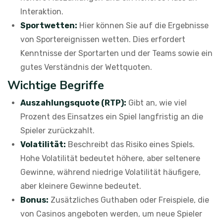
Interaktion.
Sportwetten:
Hier können Sie auf die Ergebnisse
von Sportereignissen wetten. Dies erfordert
Kenntnisse der Sportarten und der Teams sowie ein
gutes Verständnis der Wettquoten.
Wichtige Begriffe
Auszahlungsquote (RTP):
Gibt an, wie viel
Prozent des Einsatzes ein Spiel langfristig an die
Spieler zurückzahlt.
Volatilität:
Beschreibt das Risiko eines Spiels.
Hohe Volatilität bedeutet höhere, aber seltenere
Gewinne, während niedrige Volatilität häufigere,
aber kleinere Gewinne bedeutet.
Bonus:
Zusätzliches Guthaben oder Freispiele, die
von Casinos angeboten werden, um neue Spieler