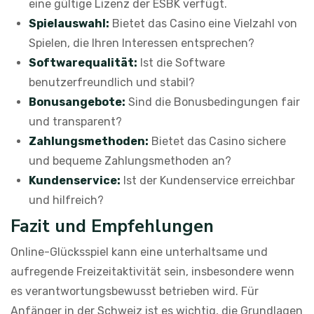
eine gültige Lizenz der ESBK verfügt.
Spielauswahl:
Bietet das Casino eine Vielzahl von
Spielen, die Ihren Interessen entsprechen?
Softwarequalität:
Ist die Software
benutzerfreundlich und stabil?
Bonusangebote:
Sind die Bonusbedingungen fair
und transparent?
Zahlungsmethoden:
Bietet das Casino sichere
und bequeme Zahlungsmethoden an?
Kundenservice:
Ist der Kundenservice erreichbar
und hilfreich?
Fazit und Empfehlungen
Online-Glücksspiel kann eine unterhaltsame und
aufregende Freizeitaktivität sein, insbesondere wenn
es verantwortungsbewusst betrieben wird. Für
Anfänger in der Schweiz ist es wichtig, die Grundlagen