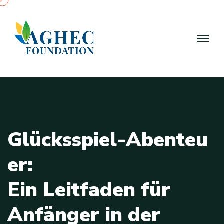
G
l
ü
c
k
s
s
p
i
e
l
-
A
b
e
n
t
e
u
e
r
:
E
i
n
L
e
i
t
f
a
d
e
n
f
ü
r
A
n
f
ä
n
g
e
r
i
n
d
e
r