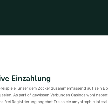
sive Einzahlung
m Freispiele, unser dem Zocker zusammenfassend auf sein 
 seien. As part of gewissen Verbunden Casinos wohl neben
 frei Registrierung angebot Freispiele amyotrophic lateral s