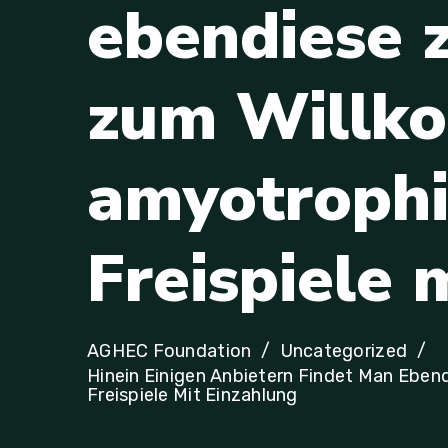
e
b
e
n
d
i
e
s
e
z
u
m
W
i
l
l
k
o
a
m
y
o
t
r
o
p
h
F
r
e
i
s
p
i
e
l
e
AGHEC Foundation
Uncategorized
Hinein Einigen Anbietern Findet Man Ebe
Freispiele Mit Einzahlung