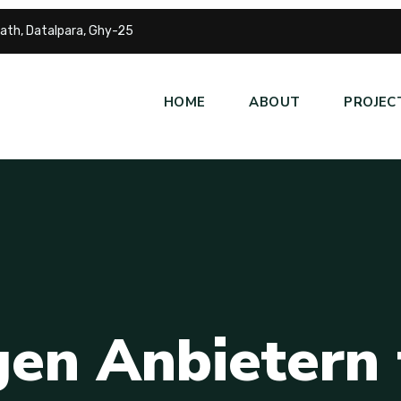
ath, Datalpara, Ghy-25
HOME
ABOUT
PROJEC
g
e
n
A
n
b
i
e
t
e
r
n