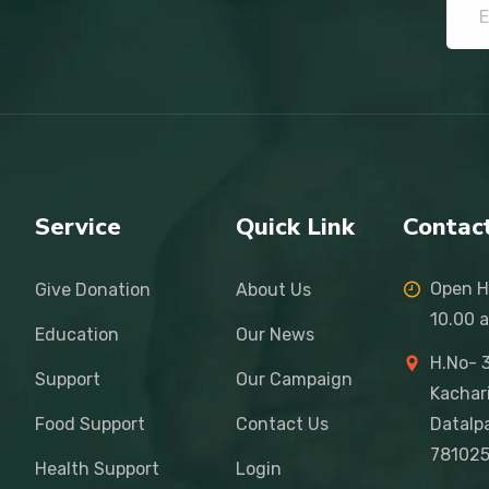
Service
Quick Link
Contact
Open Ho
Give Donation
About Us
10.00 a
Education
Our News
H.No- 
Support
Our Campaign
Kachari
Food Support
Contact Us
Datalp
78102
Health Support
Login