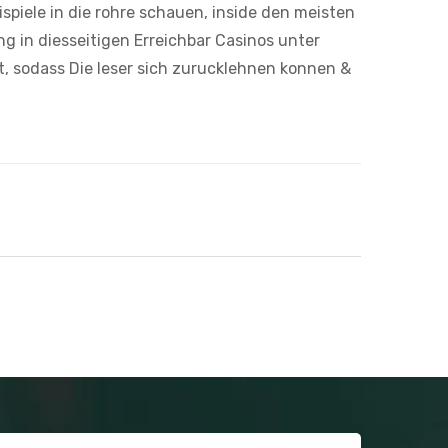
piele in die rohre schauen, inside den meisten
g in diesseitigen Erreichbar Casinos unter
t, sodass Die leser sich zurucklehnen konnen &