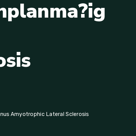
n
p
l
a
n
m
a
?
i
g
o
s
i
s
nus Amyotrophic Lateral Sclerosis