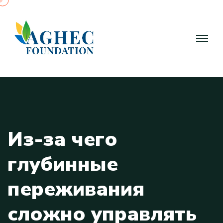
И
з
-
з
а
ч
е
г
о
г
л
у
б
и
н
н
ы
е
п
е
р
е
ж
и
в
а
н
и
я
с
л
о
ж
н
о
у
п
р
а
в
л
я
т
ь